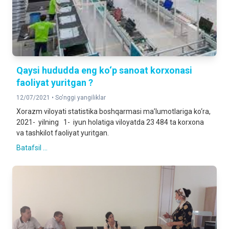
Qaysi hududda eng ko‘p sanoat korxonasi
faoliyat yuritgan ?
12/07/2021 •
So'nggi yangiliklar
Xorazm viloyati statistika boshqarmasi ma’lumotlariga ko‘ra,
2021- yilning 1- iyun holatiga viloyatda 23 484 ta korxona
va tashkilot faoliyat yuritgan.
Batafsil ...