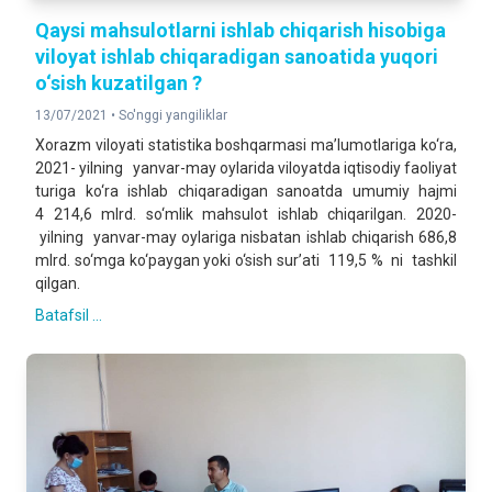
Qaysi mahsulotlarni ishlab chiqarish hisobiga
viloyat ishlab chiqaradigan sanoatida yuqori
o‘sish kuzatilgan ?
13/07/2021 •
So'nggi yangiliklar
Xorazm viloyati statistika boshqarmasi ma’lumotlariga ko‘ra,
2021- yilning yanvar-may oylarida viloyatda iqtisodiy faoliyat
turiga ko‘ra ishlab chiqaradigan sanoatda umumiy hajmi
4 214,6 mlrd. so‘mlik mahsulot ishlab chiqarilgan. 2020-
yilning yanvar-may oylariga nisbatan ishlab chiqarish 686,8
mlrd. so‘mga ko‘paygan yoki o‘sish sur’ati 119,5 % ni tashkil
qilgan.
Batafsil ...