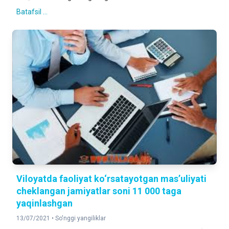
Batafsil ...
Viloyatda faoliyat ko‘rsatayotgan mas’uliyati
cheklangan jamiyatlar soni 11 000 taga
yaqinlashgan
13/07/2021 •
So'nggi yangiliklar