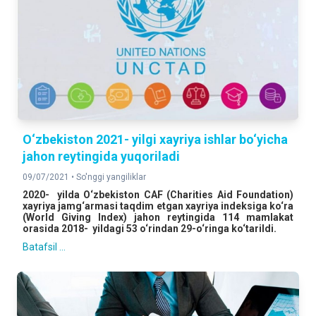
O‘zbekiston 2021- yilgi xayriya ishlar bo‘yicha
jahon reytingida yuqoriladi
09/07/2021 •
So'nggi yangiliklar
2020- yilda O‘zbekiston CAF (Charities Aid Foundation)
xayriya jamg‘armasi taqdim etgan xayriya indeksiga ko‘ra
(World Giving Index) jahon reytingida 114 mamlakat
orasida 2018- yildagi 53 o‘rindan 29-o‘ringa ko‘tarildi.
Batafsil ...