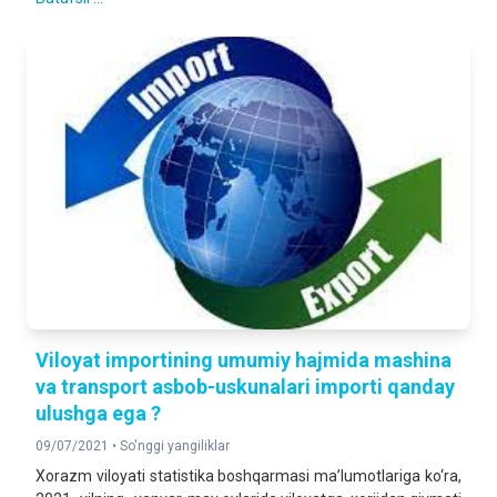
Viloyat importining umumiy hajmida mashina
va transport asbob-uskunalari importi qanday
ulushga ega ?
09/07/2021 •
So'nggi yangiliklar
Xorazm viloyati statistika boshqarmasi ma’lumotlariga ko‘ra,