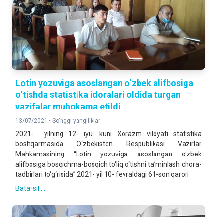
Lotin yozuviga asoslangan o‘zbek alifbosiga
o‘tishda statistika idoralari oldida turgan
vazifalar muhokama etildi
13/07/2021 •
So'nggi yangiliklar
2021- yilning 12- iyul kuni Xorazm viloyati statistika
boshqarmasida O‘zbekiston Respublikasi Vazirlar
Mahkamasining “Lotin yozuviga asoslangan o‘zbek
alifbosiga bosqichma-bosqich to‘liq o‘tishni ta’minlash chora-
tadbirlari to‘g‘risida” 2021- yil 10- fevraldagi 61-son qarori
Batafsil ...