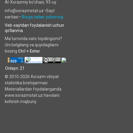
Al-Xorazmiy ko‘chаsi, 93-uy
info@xorazmstat.uz •
Sayt
xaritasi
•
Bizga xabar yuboring
Veb-saytdan foydalanish uchun
qo'llanma
Ma`lumotda xato topdingizmi?
Uni belgilang va quyidagilarni
bosing
Ctrl + Enter
Onlayn: 21
© 2010-2026 Xorazm viloyat
statistika boshqarmasi
Materiallardan foydalanganda
www.xorazmstat.uz havolani
keltirish majburiy.