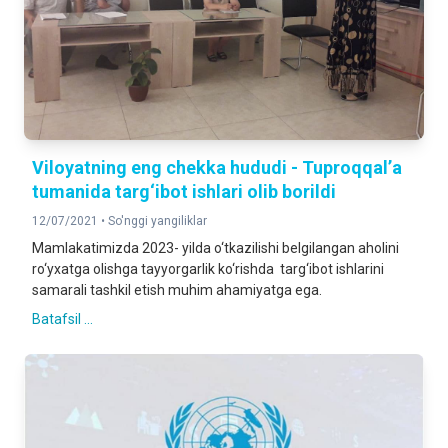
Viloyatning eng chekka hududi - Tuproqqal’a
tumanida targ‘ibot ishlari olib borildi
12/07/2021 •
So'nggi yangiliklar
Mamlakatimizda 2023- yilda o‘tkazilishi belgilangan aholini
ro‘yxatga olishga tayyorgarlik ko‘rishda targ‘ibot ishlarini
samarali tashkil etish muhim ahamiyatga ega.
Batafsil ...