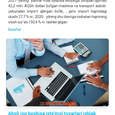
2021- yilning yanvar-may oylarida viloyatga xorijdan qiymati
42,2 mln. AQSh dollari bo‘lgan mashina va transport asbob-
uskunalari import qilingan bo‘lib, , jami import hajmidagi
ulushi 27,7 % ni , 2020- yilning shu davriga nisbatan hajmning
o‘sish sur’ati 150,4 % ni tashkil qilgan.
Batafsil ...
Aholi jon boshiga iste’mol tovarlari ishlab