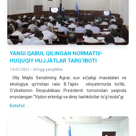
YANGI QABUL QILINGAN NORMATIV-
HUQUQIY HUJJATLAR TARG‘IBOTI
13/07/2021 •
So'nggi yangiliklar
Oliy Majlis Senatining Agrar, suv xo‘jaligi masalalari va
ekologiya qo‘mitasi raisi B.Tajiev viloyatimizda bo‘lib,
O‘zbekiston Respublikasi Prezidenti tomonidan yaqinda
imzolangan “Vijdon erkinligi va diniy tashkilotlar to‘g‘risida”gi
Batafsil ...