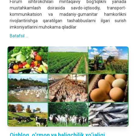
Forum ishtirokchilari mintaqaviy bog‘liqlikni yanada
mustahkamlash doirasida savdo-iqtisodiy, transport-
kommunikatsion va madaniy-gumanitar hamkorlikni
rivojlantirishga qaratilgan tashabbuslarni ilgari surish
imkoniyatlarini muhokama qiladilar
Batafsil ...
Qishloq, o‘rmon va baliqchilik xo‘jaligi