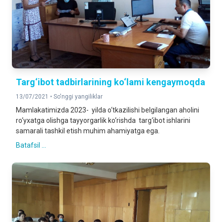
Targ‘ibot tadbirlarining ko‘lami kengaymoqda
13/07/2021 •
So'nggi yangiliklar
Mamlakatimizda 2023- yilda o‘tkazilishi belgilangan aholini
ro‘yxatga olishga tayyorgarlik ko‘rishda targ‘ibot ishlarini
samarali tashkil etish muhim ahamiyatga ega.
Batafsil ...