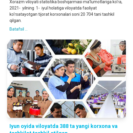
Xorazm viloyati statistika boshqarmasi ma’lumotlariga ko‘ra,
2021- yilning 1- iyul holatiga viloyatda faoliyat
ko‘rsatayotgan tijorat korxonalari soni 20 704 tani tashkil
qilgan.
Batafsil ...
Iyun oyida viloyatda 388 ta yangi korxona va