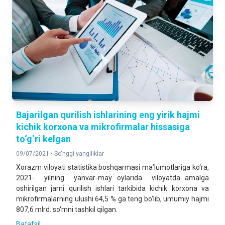
Bajarilgan qurilish ishlarining eng yirik hajmi
kichik korxona va mikrofirmalar hissasiga
to‘g‘ri kelgan
09/07/2021 •
So'nggi yangiliklar
Xorazm viloyati statistika boshqarmasi ma’lumotlariga ko‘ra,
2021- yilning yanvar-may oylarida viloyatda amalga
oshirilgan jami qurilish ishlari tarkibida kichik korxona va
mikrofirmalarning ulushi 64,5 % ga teng bo‘lib, umumiy hajmi
807,6 mlrd. so‘mni tashkil qilgan.
Batafsil ...