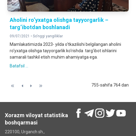
Aholini ro‘yxatga olishga tayyorgarlik –
targ‘ibotdan boshlanadi
09/07/2021 •
So'nggi yangiliklar
Mamlakatimizda 2023- yilda o‘tkazilishi belgilangan aholini
ro‘yxatga olishga tayyorgarlik ko‘rishda targ‘ibot ishlarini
samarali tashkil etish muhim ahamiyatga ega.
Batafsil ...
755-sahifa 764 dan
Xorazm viloyat statistika
boshqarmasi
220100, Urganch sh.,