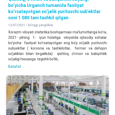
bo‘yicha Urganch tumanida faoliyat
ko‘rsatayotgan xo‘jalik yurituvchi sub’ektlar
soni 1 080 tani tashkil qilgan
12/07/2021 •
So'nggi yangiliklar
Xorazm viloyati statistika boshqarmasi ma’lumotlariga ko‘ra,
2021- yilning 1- iyun holatiga viloyatda iqtisodiy sohalar
bo‘yicha faoliyat ko‘rsatayotgan eng ko‘p xo‘jalik yurituvchi
subyektlar ( korxona va tashkilotlar, fermer va dehqon
xo‘jaliklari bilan birgalikda) qishloq, o‘rmon va baliqchilik
xo‘jaligi hissasiga tegishli bo‘lib,
Batafsil ...