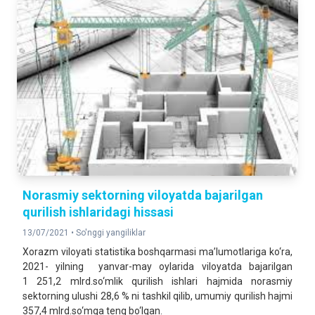
Norasmiy sektorning viloyatda bajarilgan
qurilish ishlaridagi hissasi
13/07/2021 •
So'nggi yangiliklar
Xorazm viloyati statistika boshqarmasi ma’lumotlariga ko‘ra,
2021- yilning yanvar-may oylarida viloyatda bajarilgan
1 251,2 mlrd.so‘mlik qurilish ishlari hajmida norasmiy
sektorning ulushi 28,6 % ni tashkil qilib, umumiy qurilish hajmi
357,4 mlrd.so‘mga teng bo‘lgan.