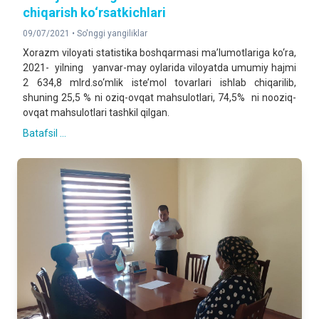
chiqarish ko‘rsatkichlari
09/07/2021 •
So'nggi yangiliklar
Xorazm viloyati statistika boshqarmasi ma’lumotlariga ko‘ra,
2021- yilning yanvar-may oylarida viloyatda umumiy hajmi
2 634,8 mlrd.so‘mlik iste’mol tovarlari ishlab chiqarilib,
shuning 25,5 % ni oziq-ovqat mahsulotlari, 74,5% ni nooziq-
ovqat mahsulotlari tashkil qilgan.
Batafsil ...