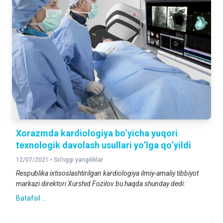
Xorazmda kardiologiya bo‘yicha yuqori
texnologik davolash usullari yo‘lga qo‘yildi
12/07/2021 •
So'nggi yangiliklar
Respublika ixtisoslashtirilgan kardiologiya ilmiy-amaliy tibbiyot
markazi direktori Xurshid Fozilov bu haqda shunday dedi:
Batafsil ...