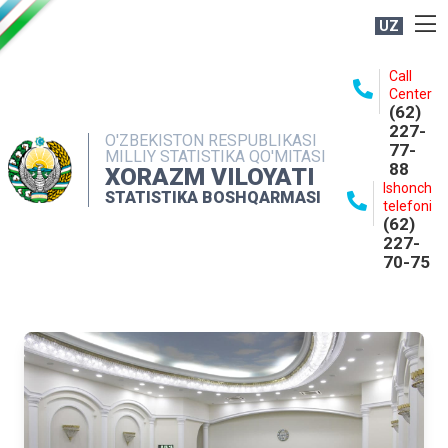
UZ
BOSHQARMA HAQIDA
Call
Center
OCHIQ MA'LUMOTLAR
(62)
227-
NASHRLAR
O'ZBEKISTON RESPUBLIKASI
77-
MILLIY STATISTIKA QO'MITASI
88
INTERAKTIV XIZMATLAR
XORAZM VILOYATI
Ishonch
STATISTIKA BOSHQARMASI
MATBUOT XIZMATI
telefoni
(62)
MUROJAATLAR
227-
70-75
KONTAKTLAR