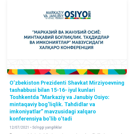
O‘zbekiston Prezidenti Shavkat Mirziyoevning
tashabbusi bilan 15-16- iyul kunlari
Toshkentda “Markaziy va Janubiy Osiyo:
mintaqaviy bog‘liqlik. Tahdidlar va
imkoniyatlar” mavzusidagi xalqaro
konferensiya bo‘lib o‘tadi
12/07/2021 •
So'nggi yangiliklar