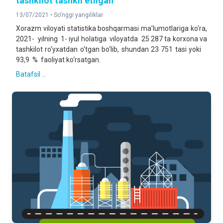
tashkilot tashkil etilgan
13/07/2021 •
So'nggi yangiliklar
Xorazm viloyati statistika boshqarmasi ma’lumotlariga ko‘ra,
2021- yilning 1- iyul holatiga viloyatda 25 287 ta korxona va
tashkilot ro‘yxatdan o‘tgan bo‘lib, shundan 23 751 tasi yoki
93,9 % faoliyat ko‘rsatgan.
Batafsil ...