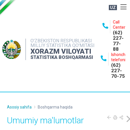
UZ
BOSHQARMA HAQIDA
Call
Center
OCHIQ MA'LUMOTLAR
(62)
227-
NASHRLAR
O'ZBEKISTON RESPUBLIKASI
77-
MILLIY STATISTIKA QO'MITASI
88
INTERAKTIV XIZMATLAR
XORAZM VILOYATI
Ishonch
STATISTIKA BOSHQARMASI
MATBUOT XIZMATI
telefoni
(62)
MUROJAATLAR
227-
70-75
KONTAKTLAR
Asosiy sahifa
Boshqarma haqida
Umumiy ma'lumotlar