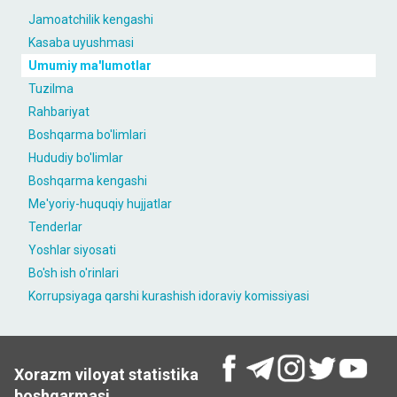
Jamoatchilik kengashi
Kasaba uyushmasi
Umumiy ma'lumotlar
Tuzilma
Rahbariyat
Boshqarma bo'limlari
Hududiy bo'limlar
Boshqarma kengashi
Me'yoriy-huquqiy hujjatlar
Tenderlar
Yoshlar siyosati
Bo'sh ish o'rinlari
Korrupsiyaga qarshi kurashish idoraviy komissiyasi
Xorazm viloyat statistika
boshqarmasi