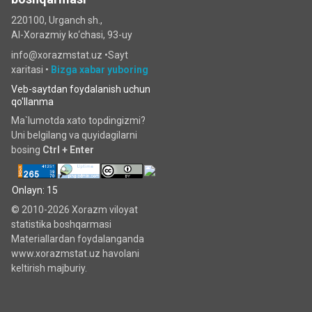
220100, Urganch sh.,
Al-Xorazmiy ko‘chаsi, 93-uy
info@xorazmstat.uz •
Sayt
xaritasi
•
Bizga xabar yuboring
Veb-saytdan foydalanish uchun
qo'llanma
Ma`lumotda xato topdingizmi?
Uni belgilang va quyidagilarni
bosing
Ctrl + Enter
Onlayn: 15
© 2010-2026 Xorazm viloyat
statistika boshqarmasi
Materiallardan foydalanganda
www.xorazmstat.uz havolani
keltirish majburiy.