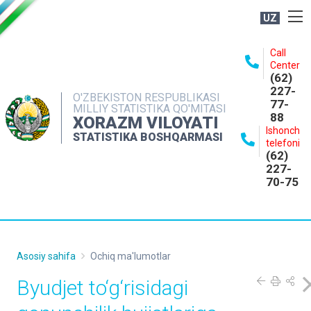
UZ
BOSHQARMA HAQIDA
Call
Center
OCHIQ MA'LUMOTLAR
(62)
227-
NASHRLAR
O'ZBEKISTON RESPUBLIKASI
77-
MILLIY STATISTIKA QO'MITASI
88
INTERAKTIV XIZMATLAR
XORAZM VILOYATI
Ishonch
STATISTIKA BOSHQARMASI
MATBUOT XIZMATI
telefoni
(62)
MUROJAATLAR
227-
70-75
KONTAKTLAR
Asosiy sahifa
Ochiq ma'lumotlar
Byudjet to‘g‘risidagi