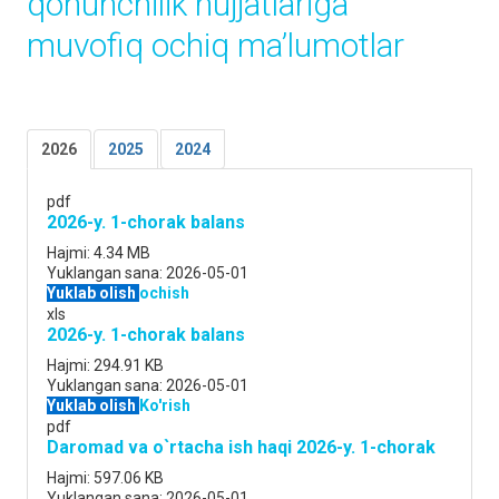
qonunchilik hujjatlariga
muvofiq ochiq maʼlumotlar
2026
2025
2024
pdf
2026-y. 1-chorak balans
Hajmi:
4.34 MB
Yuklangan sana:
2026-05-01
Yuklab olish
ochish
xls
2026-y. 1-chorak balans
Hajmi:
294.91 KB
Yuklangan sana:
2026-05-01
Yuklab olish
Ko'rish
pdf
Daromad va o`rtacha ish haqi 2026-y. 1-chorak
Hajmi:
597.06 KB
Yuklangan sana:
2026-05-01