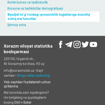
Kichik biznes va tadbirkorlik
Korxona va tashkilotlar demografiyasi
Byudjet to‘g‘risidagi qonunchilik hujjatlariga muvofiq
ochiq maʼlumotlar
Ijtimoiy soha
Xorazm viloyat statistika
boshqarmasi
220100, Urganch sh.,
Al-Xorazmiy ko‘chаsi, 93-uy
info@xorazmstat.uz •
Sayt
xaritasi
•
Bizga xabar yuboring
Veb-saytdan foydalanish uchun
qo'llanma
Ma`lumotda xato topdingizmi?
Uni belgilang va quyidagilarni
bosing
Ctrl + Enter