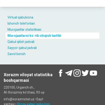
Virtual qabulxona
Ishonch telefonlari
Murojaatlar statistikasi
Murojaatlarni ko`rib chiqish tartibi
Qabul qilish jadvali
Sayyor qabul jadvali
Savol berish
Xorazm viloyat statistika
boshqarmasi
220100, Urganch sh.,
Al-Xorazmiy ko‘chаsi, 93-uy
info@xorazmstat.uz •
Sayt
xaritasi
•
Bizga xabar yuboring