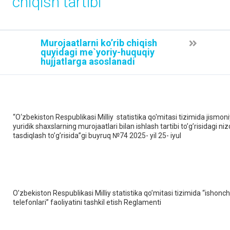
chiqish tartibi
Murojaatlarni ko’rib chiqish
quyidagi me`yoriy-huquqiy
hujjatlarga asoslanadi
“O‘zbekiston Respublikasi Milliy statistika qo'mitasi tizimida jismoni
yuridik shaxslarning murojaatlari bilan ishlash tartibi to’g’risidagi n
tasdiqlash to’g’risida”gi buyruq №74 2025- yil 25- iyul
O’zbekiston Respublikasi Milliy statistika qo’mitasi tizimida “ishonch
telefonlari” faoliyatini tashkil etish Reglamenti