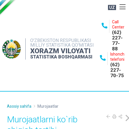
UZ
BOSHQARMA HAQIDA
Call
Center
OCHIQ MA'LUMOTLAR
(62)
227-
NASHRLAR
O'ZBEKISTON RESPUBLIKASI
77-
MILLIY STATISTIKA QO'MITASI
88
INTERAKTIV XIZMATLAR
XORAZM VILOYATI
Ishonch
STATISTIKA BOSHQARMASI
MATBUOT XIZMATI
telefoni
(62)
MUROJAATLAR
227-
70-75
KONTAKTLAR
Asosiy sahifa
Murojaatlar
Murojaatlarni ko`rib