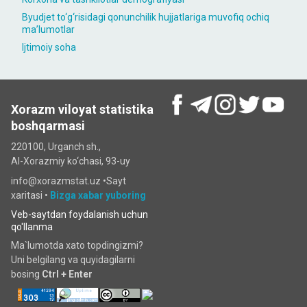
Byudjet to‘g‘risidagi qonunchilik hujjatlariga muvofiq ochiq
maʼlumotlar
Ijtimoiy soha
Xorazm viloyat statistika
boshqarmasi
220100, Urganch sh.,
Al-Xorazmiy ko‘chаsi, 93-uy
info@xorazmstat.uz •
Sayt
xaritasi
•
Bizga xabar yuboring
Veb-saytdan foydalanish uchun
qo'llanma
Ma`lumotda xato topdingizmi?
Uni belgilang va quyidagilarni
bosing
Ctrl + Enter