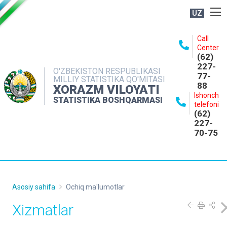
UZ
BOSHQARMA HAQIDA
Call
Center
OCHIQ MA'LUMOTLAR
(62)
227-
NASHRLAR
O'ZBEKISTON RESPUBLIKASI
77-
MILLIY STATISTIKA QO'MITASI
88
INTERAKTIV XIZMATLAR
XORAZM VILOYATI
Ishonch
STATISTIKA BOSHQARMASI
MATBUOT XIZMATI
telefoni
(62)
MUROJAATLAR
227-
70-75
KONTAKTLAR
Asosiy sahifa
Ochiq ma'lumotlar
Xizmatlar