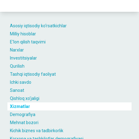
Asosiy iqtisodiy ko‘rsatkichlar
Milliy hisoblar
E'lon qilish taqvimi
Narxlar
Investitsiyalar
Qurilish
Tashqi iqtisodiy faoliyat
Ichki savdo
Sanoat
Qishloq xo'jaligi
Xizmatlar
Demografiya
Mehnat bozori
Kichik biznes va tadbirkorlik
Korxona va tashkilotlar demografiyasi