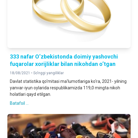
333 nafar O‘zbekistonda doimiy yashovchi
fuqarolar xorijliklar bilan nikohdan o‘tgan
18/08/2021 •
So'nggi yangiliklar
Davlat statistika qo‘mitasi ma'lumotlariga ko‘ra, 2021- yilning
yanvar-iyun oylarida respublikamizda 119,0 mingta nikoh
holatlari qayd etilgan.
Batafsil ...