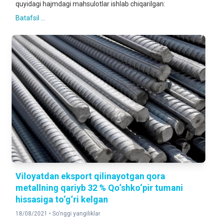
quyidagi hajmdagi mahsulotlar ishlab chiqarilgan:
Batafsil ...
Viloyatdan eksport qilinayotgan qora
metallning qariyb 32 % Qo‘shko‘pir tumani
hissasiga to‘g‘ri kelgan
18/08/2021 •
So'nggi yangiliklar