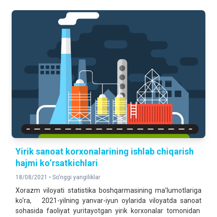
Yirik sanoat korxonalarining ishlab chiqarish
hajmi ko‘rsatkichlari
18/08/2021 •
So'nggi yangiliklar
Xorazm viloyati statistika boshqarmasining ma’lumotlariga
ko‘ra, 2021-yilning yanvar-iyun oylarida viloyatda sanoat
sohasida faoliyat yuritayotgan yirik korxonalar tomonidan