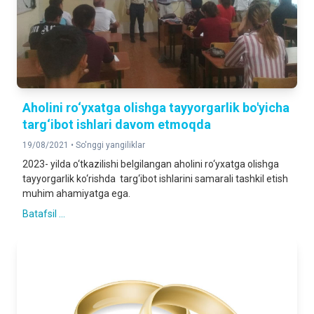
Aholini ro‘yxatga olishga tayyorgarlik bo'yicha
targ‘ibot ishlari davom etmoqda
19/08/2021 •
So'nggi yangiliklar
2023- yilda o‘tkazilishi belgilangan aholini ro‘yxatga olishga
tayyorgarlik ko‘rishda targ‘ibot ishlarini samarali tashkil etish
muhim ahamiyatga ega.
Batafsil ...