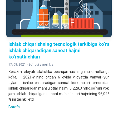
Ishlab chiqarishning texnologik tarkibiga ko‘ra
ishlab chiqaradigan sanoat hajmi
ko‘rsatkichlari
17/08/2021 •
So'nggi yangiliklar
Xorazm viloyati statistika boshqarmasining ma’lumotlariga
ko‘ra, 2021-yilning o‘tgan 6 oyida viloyatda yanvar-iyun
oylarida ishlab chiqaradigan sanoat korxonalari tomonidan
ishlab chiqarilgan mahsulotlar hajmi 5 228,3 mlrd.so‘mni yoki
jami ishlab chiqarilgan sanoat mahsulotlari hajmining 96,026
% ini tashkil etdi.
Batafsil ...