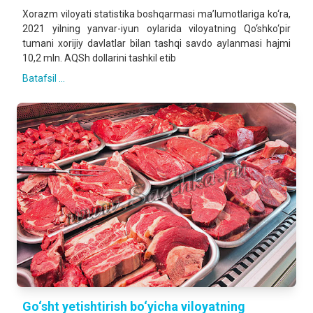
Xorazm viloyati statistika boshqarmasi ma’lumotlariga ko‘ra,
2021 yilning yanvar-iyun oylarida viloyatning Qo‘shko‘pir
tumani xorijiy davlatlar bilan tashqi savdo aylanmasi hajmi
10,2 mln. AQSh dollarini tashkil etib
Batafsil ...
Go‘sht yetishtirish bo‘yicha viloyatning