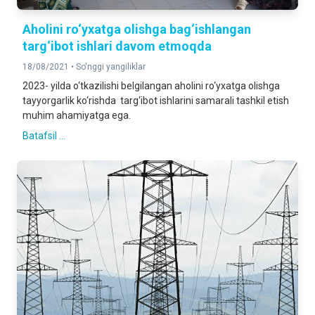
Aholini ro‘yxatga olishga bag‘ishlangan
targ‘ibot ishlari davom etmoqda
18/08/2021 •
So'nggi yangiliklar
2023- yilda o‘tkazilishi belgilangan aholini ro‘yxatga olishga
tayyorgarlik ko‘rishda targ‘ibot ishlarini samarali tashkil etish
muhim ahamiyatga ega.
Batafsil ...