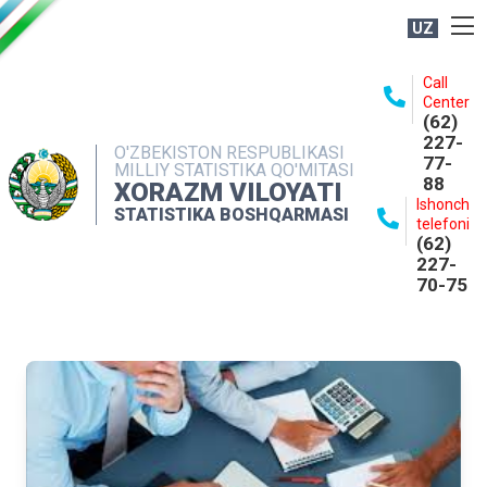
UZ
BOSHQARMA HAQIDA
Call
Center
OCHIQ MA'LUMOTLAR
(62)
227-
NASHRLAR
O'ZBEKISTON RESPUBLIKASI
77-
MILLIY STATISTIKA QO'MITASI
88
INTERAKTIV XIZMATLAR
XORAZM VILOYATI
Ishonch
STATISTIKA BOSHQARMASI
MATBUOT XIZMATI
telefoni
(62)
MUROJAATLAR
227-
70-75
KONTAKTLAR