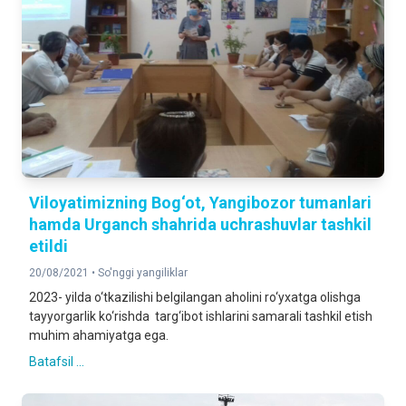
Viloyatimizning Bog‘ot, Yangibozor tumanlari
hamda Urganch shahrida uchrashuvlar tashkil
etildi
20/08/2021 •
So'nggi yangiliklar
2023- yilda o‘tkazilishi belgilangan aholini ro‘yxatga olishga
tayyorgarlik ko‘rishda targ‘ibot ishlarini samarali tashkil etish
muhim ahamiyatga ega.
Batafsil ...