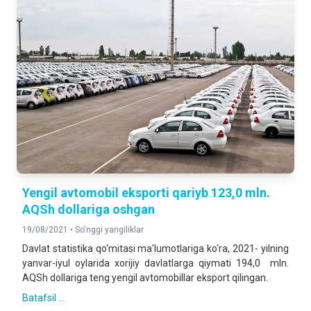
Yengil avtomobil eksporti qariyb 123,0 mln.
AQSh dollariga oshgan
19/08/2021 •
So'nggi yangiliklar
Davlat statistika qo‘mitasi ma'lumotlariga ko‘ra, 2021- yilning
yanvar-iyul oylarida xorijiy davlatlarga qiymati 194,0 mln.
AQSh dollariga teng yengil avtomobillar eksport qilingan.
Batafsil ...