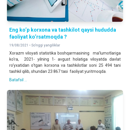
Eng ko‘p korxona va tashkilot qaysi hududda
faoliyat ko‘rsatmoqda ?
19/08/2021 •
So'nggi yangiliklar
Xorazm viloyati statistika boshqarmasining ma’lumotlariga
ko‘ra, 2021- yilning 1- avgust holatiga viloyatda davlat
ro‘yxatidan o‘tgan korxona va tashkilotlar soni 25 494 tani
tashkil qilib, shundan 23 867 tasi faoliyat yuritmoqda.
Batafsil ...