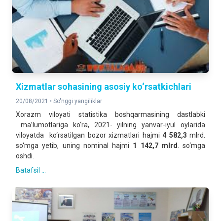
Xizmatlar sohasining asosiy ko‘rsatkichlari
20/08/2021 •
So'nggi yangiliklar
Xorazm viloyati statistika boshqarmasining dastlabki
ma’lumotlariga ko‘ra, 2021- yilning yanvar-iyul oylarida
viloyatda ko‘rsatilgan bozor xizmatlari hajmi
4 582,3
mlrd.
so‘mga yetib, uning nominal hajmi
1 142,7 mlrd
. so‘mga
oshdi.
Batafsil ...