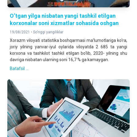
O‘tgan yilga nisbatan yangi tashkil etilgan
korxonalar soni xizmatlar sohasida oshgan
19/08/2021 •
So'nggi yangiliklar
Xorazm viloyati statistika boshqarmasi ma’lumotlariga ko‘ra,
joriy yilning yanvar-iyul oylarida viloyatda 2 685 ta yangi
korxona va tashkilot tashkil etilgan bo‘lib, 2020- yilning shu
davriga nisbatan ularning soni 16,7 % ga kamaygan.
Batafsil ...