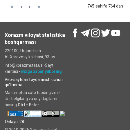
745-sahifa 764 dan
Xorazm viloyat statistika
boshqarmasi
220100, Urganch sh.,
Al-Xorazmiy ko‘chаsi, 93-uy
info@xorazmstat.uz •
Sayt
xaritasi
•
Bizga xabar yuboring
Veb-saytdan foydalanish uchun
qo'llanma
Ma`lumotda xato topdingizmi?
Uni belgilang va quyidagilarni
bosing
Ctrl + Enter
Onlayn: 28
© 2010-2026 Xorazm viloyat