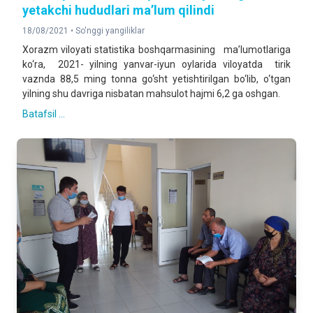
yetakchi hududlari ma’lum qilindi
18/08/2021 •
So'nggi yangiliklar
Xorazm viloyati statistika boshqarmasining ma’lumotlariga
ko‘ra, 2021- yilning yanvar-iyun oylarida viloyatda tirik
vaznda 88,5 ming tonna go‘sht yetishtirilgan bo‘lib, o‘tgan
yilning shu davriga nisbatan mahsulot hajmi 6,2 ga oshgan.
Batafsil ...