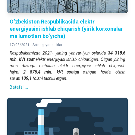
O‘zbekiston Respublikasida elektr
energiyasini ishlab chiqarish (yirik korxonalar
ma'lumotlari bo‘yicha)
17/08/2021 •
So'nggi yangiliklar
Respublikamizda 2021- yilning yanvar-iyun oylarida
34 318,6
mln. kVt soat
elektr energiyasi ishlab chiqarilgan. O‘tgan yilning
mos davriga nisbatan elektr energiyasi ishlab chiqarish
hajmi
2 875,4 mln. kVt soatga
oshgan holda, o‘sish
sur'ati
109,1
foizni tashkil etgan.
Batafsil ...