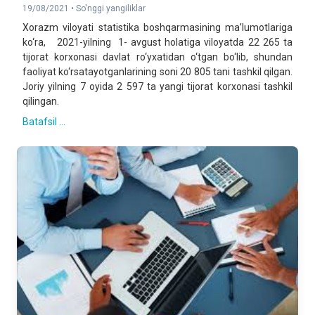
19/08/2021 •
So'nggi yangiliklar
Xorazm viloyati statistika boshqarmasining ma’lumotlariga
ko‘ra, 2021-yilning 1- avgust holatiga viloyatda 22 265 ta
tijorat korxonasi davlat ro‘yxatidan o‘tgan bo‘lib, shundan
faoliyat ko‘rsatayotganlarining soni 20 805 tani tashkil qilgan.
Joriy yilning 7 oyida 2 597 ta yangi tijorat korxonasi tashkil
qilingan.
Batafsil ...