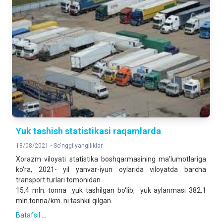
Yuk tashish statistikasi raqamlarda
18/08/2021 •
So'nggi yangiliklar
Xorazm viloyati statistika boshqarmasining ma’lumotlariga
ko‘ra, 2021- yil yanvar-iyun oylarida viloyatda barcha
transport turlari tomonidan
15,4 mln. tonna yuk tashilgan bo‘lib, yuk aylanmasi 382,1
mln.tonna/km. ni tashkil qilgan.
Batafsil ...