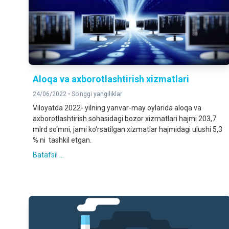
Aloqa va axborotlashtirish xizmatlari
24/06/2022 •
So'nggi yangiliklar
Viloyatda 2022- yilning yanvar-may oylarida aloqa va
axborotlashtirish sohasidagi bozor xizmatlari hajmi 203,7
mlrd so‘mni, jami ko‘rsatilgan xizmatlar hajmidagi ulushi 5,3
% ni tashkil etgan.
Batafsil ...