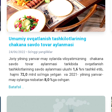
Umumiy ovqatlanish tashkilotlarining
chakana savdo tovar aylanmasi
24/06/2022 •
So'nggi yangiliklar
Joriy yilning yanvar-may oylarida viloyatimizning chakana
savdo tovar aylanmasi tarkibida ovqatlanish
tashkilotlarining savdo aylanmasi ulushi
1,6 %
ni tashkil etib,
hajmi
72,0
mlrd so‘mga yetgan va 2021- yilning yanvar-
may oylariga nisbatan
8,0 %
ga oshgan.
Batafsil ...