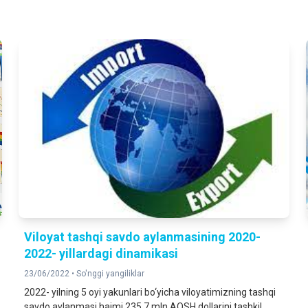
Viloyat tashqi savdo aylanmasining 2020-
2022- yillardagi dinamikasi
23/06/2022 •
So'nggi yangiliklar
2022- yilning 5 oyi yakunlari bo‘yicha viloyatimizning tashqi
savdo aylanmasi hajmi 235,7 mln AQSH dollarini tashkil