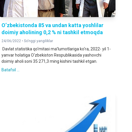
O‘zbekistonda 85 va undan katta yoshlilar
doimiy aholining 0,2 % ni tashkil etmoqda
24/06/2022 •
So'nggi yangiliklar
Davlat statistika qo‘mitasi ma’lumotlariga ko‘ra, 2022- yil 1-
yanvar holatiga O‘zbekiston Respublikasida yashovchi
doimiy aholi soni 35 271,3 ming kishini tashkil etgan.
Batafsil ...