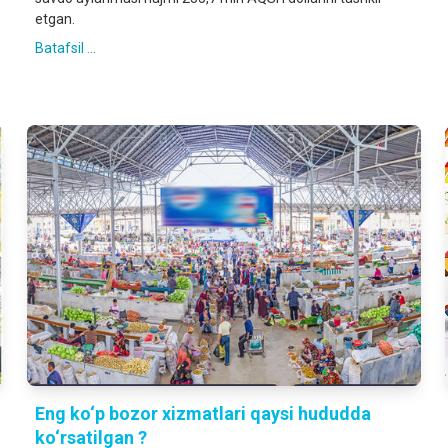
etgan.
Batafsil ...
Eng ko‘p bozor xizmatlari qaysi hududda
ko‘rsatilgan ?