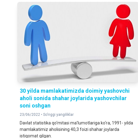
30 yilda mamlakatimizda doimiy yashovchi
aholi sonida shahar joylarida yashovchilar
soni oshgan
23/06/2022 •
So'nggi yangiliklar
Davlat statistika qo‘mitasi ma’lumotlariga ko‘ra, 1991- yilda
mamlakatimiz aholisining 40,3 foizi shahar joylarda
istiqomat qilgan.