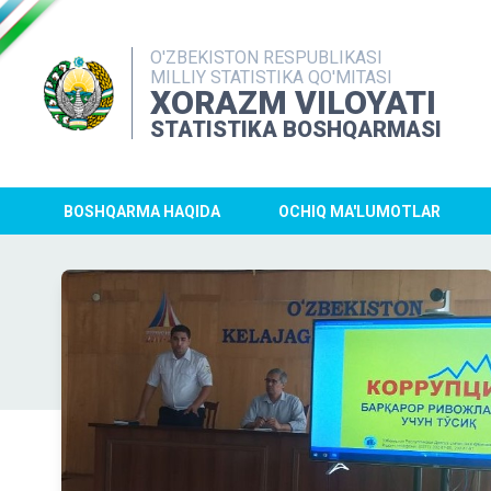
O'ZBEKISTON RESPUBLIKASI
MILLIY STATISTIKA QO'MITASI
XORAZM VILOYATI
STATISTIKA BOSHQARMASI
BOSHQARMA HAQIDA
OCHIQ MA'LUMOTLAR