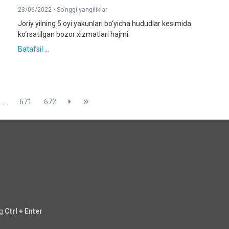
23/06/2022 •
So'nggi yangiliklar
Joriy yilning 5 oyi yakunlari bo‘yicha hududlar kesimida
ko‘rsatilgan bozor xizmatlari hajmi:
Batafsil ...
...
671
672
ng
Ctrl + Enter