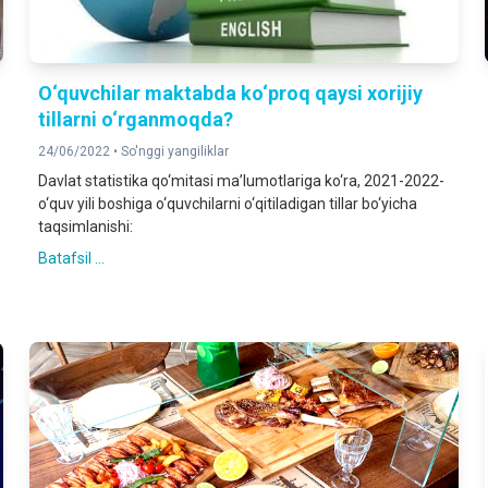
O‘quvchilar maktabda ko‘proq qaysi xorijiy
tillarni o‘rganmoqda?
24/06/2022 •
So'nggi yangiliklar
Davlat statistika qo‘mitasi ma’lumotlariga ko‘ra, 2021-2022-
o‘quv yili boshiga o‘quvchilarni o‘qitiladigan tillar bo‘yicha
taqsimlanishi:
Batafsil ...