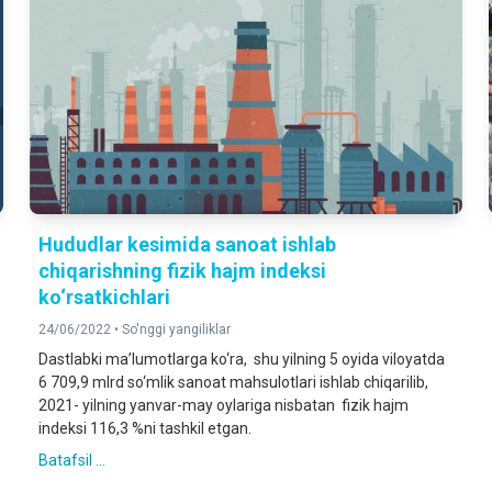
Hududlar kesimida sanoat ishlab
chiqarishning fizik hajm indeksi
ko‘rsatkichlari
24/06/2022 •
So'nggi yangiliklar
Dastlabki ma’lumotlarga ko‘ra, shu yilning 5 oyida viloyatda
6 709,9 mlrd so‘mlik sanoat mahsulotlari ishlab chiqarilib,
2021- yilning yanvar-may oylariga nisbatan fizik hajm
indeksi 116,3 %ni tashkil etgan.
Batafsil ...