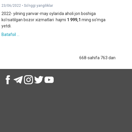
23/06/2022 •
So'nggi yangiliklar
2022- yilning yanvar-may oylarida aholi jon boshiga
ko‘rsatilgan bozor xizmatlari hajmi
1 999,1
ming so‘mga
yetdi.
Batafsil ...
668-sahifa 763 dan