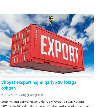
Viloyat eksport hajmi qariyb 20 foizga
oshgan
23/06/2022 •
So'nggi yangiliklar
Joriy yilning yanvar-may oylarida viloyatimizdan xorijga
102,2 mln AQSH dollari (qimmatbaho metallar eksportidan