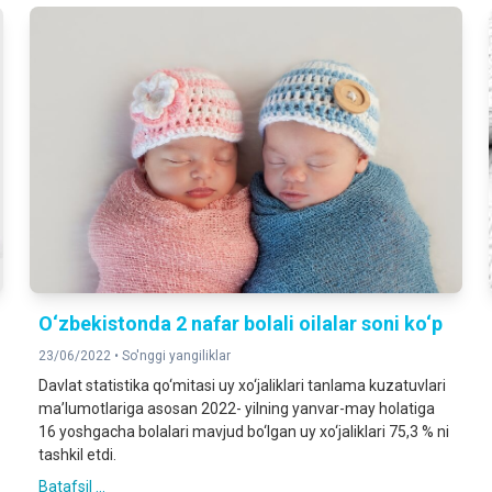
O‘zbekistonda 2 nafar bolali oilalar soni ko‘p
23/06/2022 •
So'nggi yangiliklar
Davlat statistika qo‘mitasi uy xo‘jaliklari tanlama kuzatuvlari
ma’lumotlariga asosan 2022- yilning yanvar-may holatiga
16 yoshgacha bolalari mavjud bo‘lgan uy xo‘jaliklari 75,3 % ni
tashkil etdi.
Batafsil ...