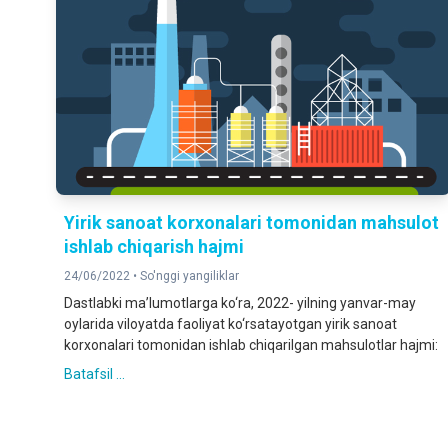
Yirik sanoat korxonalari tomonidan mahsulot
ishlab chiqarish hajmi
24/06/2022 •
So'nggi yangiliklar
Dastlabki ma’lumotlarga ko‘ra, 2022- yilning yanvar-may
oylarida viloyatda faoliyat ko‘rsatayotgan yirik sanoat
korxonalari tomonidan ishlab chiqarilgan mahsulotlar hajmi:
Batafsil ...