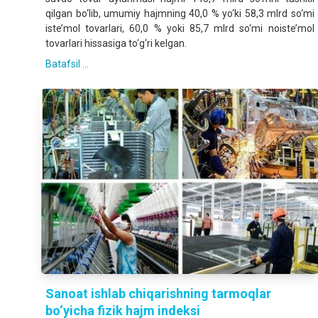
qilgan bo‘lib, umumiy hajmning 40,0 % yo‘ki 58,3 mlrd so‘mi
iste’mol tovarlari, 60,0 % yoki 85,7 mlrd so‘mi noiste’mol
tovarlari hissasiga to‘g‘ri kelgan.
Batafsil ...
Sanoat ishlab chiqarishning tarmoqlar
bo‘yicha fizik hajm indeksi