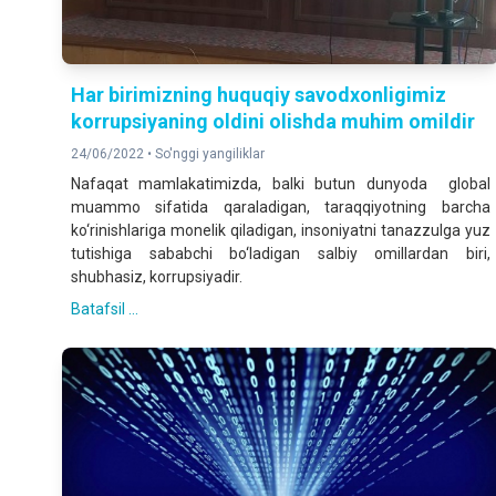
Har birimizning huquqiy savodxonligimiz
korrupsiyaning oldini olishda muhim omildir
24/06/2022 •
So'nggi yangiliklar
Nafaqat mamlakatimizda, balki butun dunyoda global
muammo sifatida qaraladigan, taraqqiyotning barcha
ko‘rinishlariga monelik qiladigan, insoniyatni tanazzulga yuz
tutishiga sababchi bo‘ladigan salbiy omillardan biri,
shubhasiz, korrupsiyadir.
Batafsil ...