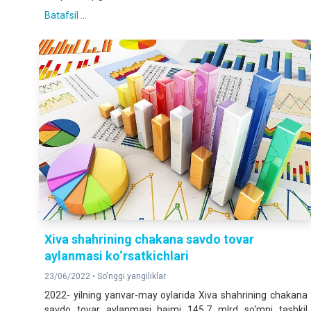
Batafsil ...
Xiva shahrining chakana savdo tovar
aylanmasi ko‘rsatkichlari
23/06/2022 •
So'nggi yangiliklar
2022- yilning yanvar-may oylarida Xiva shahrining chakana
savdo tovar aylanmasi hajmi 145,7 mlrd so‘mni tashkil