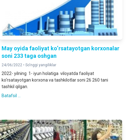
May oyida faoliyat ko‘rsatayotgan korxonalar
soni 233 taga oshgan
24/06/2022 •
So'nggi yangiliklar
2022- yilning 1- iyun holatiga viloyatda faoliyat
ko‘rsatayotgan korxona va tashkilotlar soni 26 260 tani
tashkil qilgan.
Batafsil ...