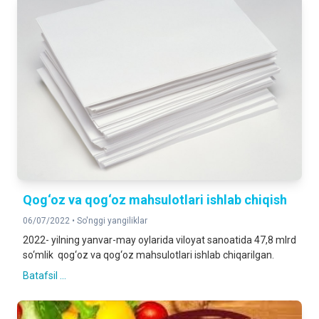
Qog‘oz va qog‘oz mahsulotlari ishlab chiqish
06/07/2022 •
So'nggi yangiliklar
2022- yilning yanvar-may oylarida viloyat sanoatida 47,8 mlrd
so‘mlik qog‘oz va qog‘oz mahsulotlari ishlab chiqarilgan.
Batafsil ...