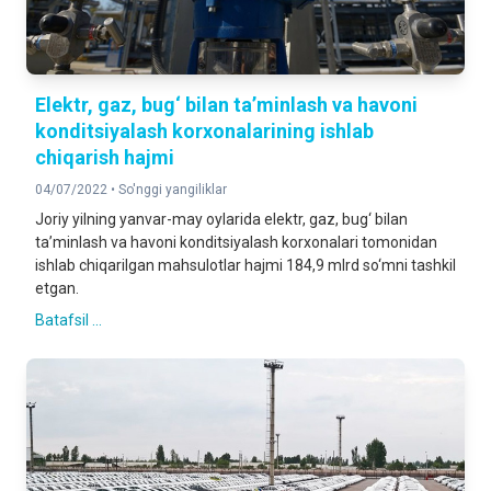
Elektr, gaz, bug‘ bilan ta’minlash va havoni
konditsiyalash korxonalarining ishlab
chiqarish hajmi
04/07/2022 •
So'nggi yangiliklar
Joriy yilning yanvar-may oylarida elektr, gaz, bug‘ bilan
ta’minlash va havoni konditsiyalash korxonalari tomonidan
ishlab chiqarilgan mahsulotlar hajmi 184,9 mlrd so‘mni tashkil
etgan.
Batafsil ...