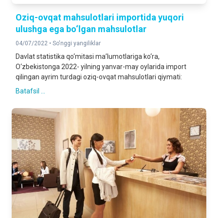
Oziq-ovqat mahsulotlari importida yuqori
ulushga ega bo‘lgan mahsulotlar
04/07/2022 •
So'nggi yangiliklar
Davlat statistika qo‘mitasi ma’lumotlariga ko‘ra,
O‘zbekistonga 2022- yilning yanvar-may oylarida import
qilingan ayrim turdagi oziq-ovqat mahsulotlari qiymati:
Batafsil ...