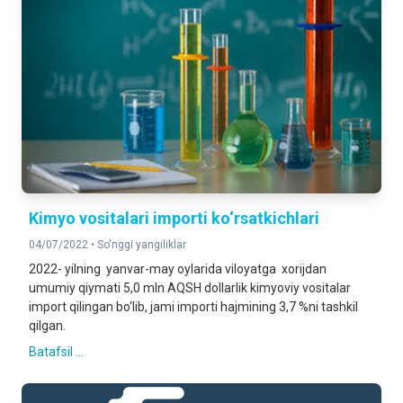
Kimyo vositalari importi ko‘rsatkichlari
04/07/2022 •
So'nggi yangiliklar
2022- yilning yanvar-may oylarida viloyatga xorijdan
umumiy qiymati 5,0 mln AQSH dollarlik kimyoviy vositalar
import qilingan bo‘lib, jami importi hajmining 3,7 %ni tashkil
qilgan.
Batafsil ...