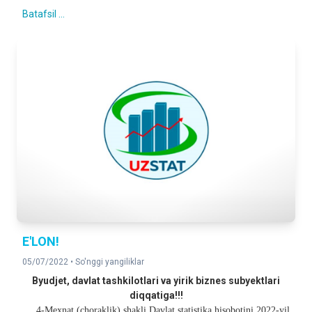
Batafsil ...
E'LON!
05/07/2022 •
So'nggi yangiliklar
Byudjet, davlat tashkilotlari va yirik biznes subyektlari
diqqatiga!!!
4-Mexnat (choraklik) shakli Davlat statistika hisobotini 2022-yil