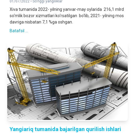
01/07/2022 •
So'nggi yangiliklar
Xiva tumanida 2022- yilning yanvar-may oylarida 216,1 mlrd
so‘mlik bozor xizmatlari ko‘rsatilgan bo‘lib, 2021- yilning mos
davriga nisbatan 7,1 %ga oshgan.
Batafsil ...
Yangiariq tumanida bajarilgan qurilish ishlari