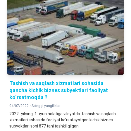
Tashish va saqlash xizmatlari sohasida
qancha kichik biznes subyektlari faoliyat
ko‘rsatmoqda ?
04/07/2022 •
So'nggi yangiliklar
2022- yilning 1- iyun holatiga viloyatda tashish va saqlash
xizmatlari sohasida faoliyat ko‘rsatayotgan kichik biznes
subyektlari soni 877 tani tashkil qilgan.