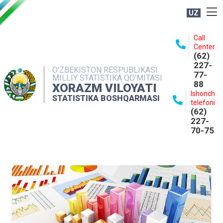
UZ
BOSHQARMA HAQIDA
Call
Center
OCHIQ MA'LUMOTLAR
(62)
227-
NASHRLAR
O'ZBEKISTON RESPUBLIKASI
77-
MILLIY STATISTIKA QO'MITASI
88
INTERAKTIV XIZMATLAR
XORAZM VILOYATI
Ishonch
STATISTIKA BOSHQARMASI
MATBUOT XIZMATI
telefoni
(62)
MUROJAATLAR
227-
70-75
KONTAKTLAR