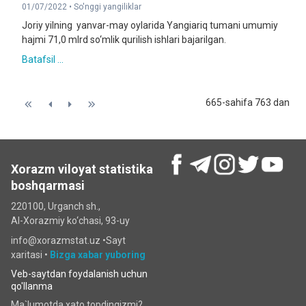
01/07/2022 •
So'nggi yangiliklar
Joriy yilning yanvar-may oylarida Yangiariq tumani umumiy
hajmi 71,0 mlrd so‘mlik qurilish ishlari bajarilgan.
Batafsil ...
665-sahifa 763 dan
Xorazm viloyat statistika
boshqarmasi
220100, Urganch sh.,
Al-Xorazmiy ko‘chаsi, 93-uy
info@xorazmstat.uz •
Sayt
xaritasi
•
Bizga xabar yuboring
Veb-saytdan foydalanish uchun
qo'llanma
Ma`lumotda xato topdingizmi?