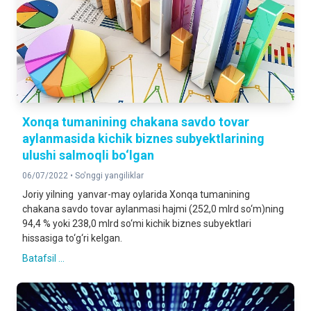
Xonqa tumanining chakana savdo tovar
aylanmasida kichik biznes subyektlarining
ulushi salmoqli bo‘lgan
06/07/2022 •
So'nggi yangiliklar
Joriy yilning yanvar-may oylarida Xonqa tumanining
chakana savdo tovar aylanmasi hajmi (252,0 mlrd so‘m)ning
94,4 % yoki 238,0 mlrd so‘mi kichik biznes subyektlari
hissasiga to‘g‘ri kelgan.
Batafsil ...