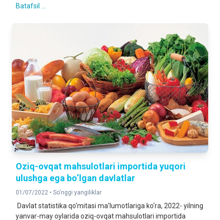
Batafsil ...
Oziq-ovqat mahsulotlari importida yuqori
ulushga ega bo‘lgan davlatlar
01/07/2022 •
So'nggi yangiliklar
Davlat statistika qo‘mitasi ma’lumotlariga ko‘ra, 2022- yilning
yanvar-may oylarida oziq-ovqat mahsulotlari importida