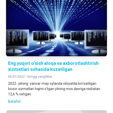
Eng yuqori o‘sish aloqa va axborotlashtirish
xizmatlari sohasida kuzatilgan
06/07/2022 •
So'nggi yangiliklar
2022- yilning yanvar-may oylarida viloyatda ko‘rsatilgan
bozor xizmatlari hajmi o‘tgan yilning mos davriga nisbatan
12,6 % oshgan.
Batafsil ...