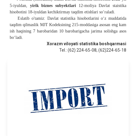
5-iyuldan,
yirik biznes subyektlari
12-moliya Davlat staistika
hisobotini 18-iyuldan kechiktirmay taqdim etishlari soʻraladi.
Eslatib o'tamiz: Davlat statistika hisobotlarini oʻz muddatida
taqdim qilmaslik MJT Kodeksining 215-moddasiga asosan eng kam
ish haqining
7 barobaridan 10 barobarigacha jarima solishga asos
boʻladi.
Xorazm viloyati
statistika boshqarmasi
Tel.: (62) 224-65-08, (62)224-65-18