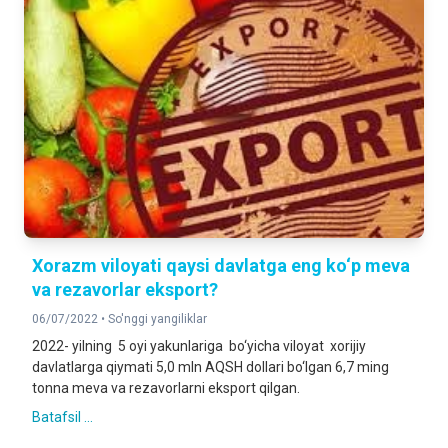
Xorazm viloyati qaysi davlatga eng ko‘p meva
va rezavorlar eksport?
06/07/2022 •
So'nggi yangiliklar
2022- yilning 5 oyi yakunlariga bo‘yicha viloyat xorijiy
davlatlarga qiymati 5,0 mln AQSH dollari bo‘lgan 6,7 ming
tonna meva va rezavorlarni eksport qilgan.
Batafsil ...