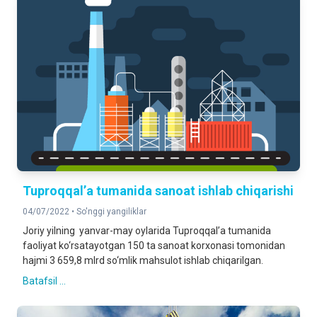
Tuproqqal’a tumanida sanoat ishlab chiqarishi
04/07/2022 •
So'nggi yangiliklar
Joriy yilning yanvar-may oylarida Tuproqqal’a tumanida
faoliyat ko‘rsatayotgan 150 ta sanoat korxonasi tomonidan
hajmi 3 659,8 mlrd so‘mlik mahsulot ishlab chiqarilgan.
Batafsil ...