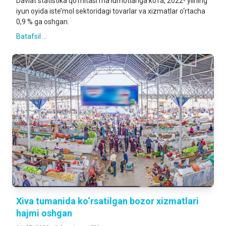
Davlat statistika qo‘mitasi ma’lumotlariga ko‘ra, 2022- yilning
iyun oyida iste’mol sektoridagi tovarlar va xizmatlar o‘rtacha
0,9 % ga oshgan.
Batafsil ...
Xiva tumanida ko‘rsatilgan bozor xizmatlari
hajmi oshgan