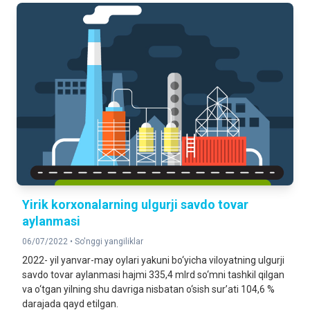
Yirik korxonalarning ulgurji savdo tovar
aylanmasi
06/07/2022 •
So'nggi yangiliklar
2022- yil yanvar-may oylari yakuni bo‘yicha viloyatning ulgurji
savdo tovar aylanmasi hajmi 335,4 mlrd so‘mni tashkil qilgan
va o‘tgan yilning shu davriga nisbatan o‘sish sur’ati 104,6 %
darajada qayd etilgan.