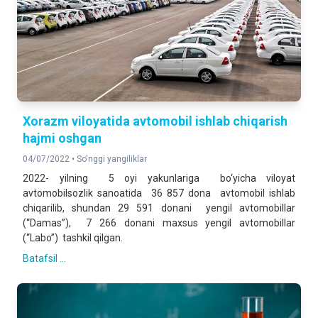
Xorazm viloyatida avtomobil ishlab chiqarish
hajmi oshgan
04/07/2022 •
So'nggi yangiliklar
2022- yilning 5 oyi yakunlariga bo‘yicha viloyat
avtomobilsozlik sanoatida 36 857 dona avtomobil ishlab
chiqarilib, shundan 29 591 donani yengil avtomobillar
(“Damas”), 7 266 donani maxsus yengil avtomobillar
(“Labo”) tashkil qilgan.
Batafsil ...