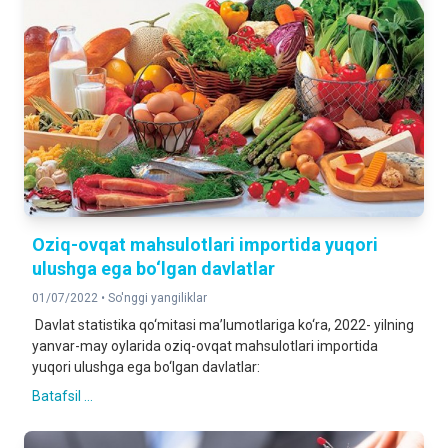
Oziq-ovqat mahsulotlari importida yuqori
ulushga ega bo‘lgan davlatlar
01/07/2022 •
So'nggi yangiliklar
Davlat statistika qo‘mitasi ma’lumotlariga ko‘ra, 2022- yilning
yanvar-may oylarida oziq-ovqat mahsulotlari importida
yuqori ulushga ega bo‘lgan davlatlar:
Batafsil ...