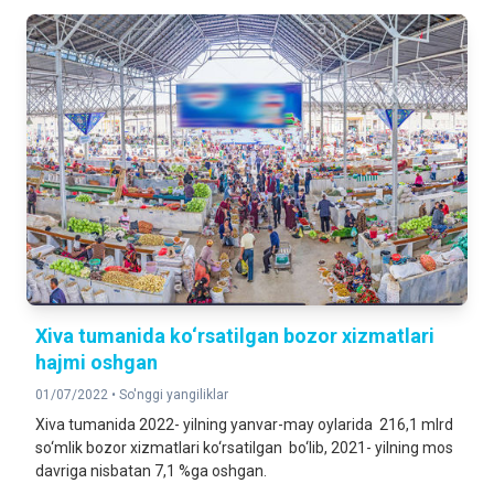
Xiva tumanida ko‘rsatilgan bozor xizmatlari
hajmi oshgan
01/07/2022 •
So'nggi yangiliklar
Xiva tumanida 2022- yilning yanvar-may oylarida 216,1 mlrd
so‘mlik bozor xizmatlari ko‘rsatilgan bo‘lib, 2021- yilning mos
davriga nisbatan 7,1 %ga oshgan.