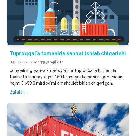
Tuproqqal’a tumanida sanoat ishlab chiqarishi
04/07/2022 •
So'nggi yangiliklar
Joriy yilning yanvar-may oylarida Tuproqqal’a tumanida
faoliyat ko‘rsatayotgan 150 ta sanoat korxonasi tomonidan
hajmi 3 659,8 mlrd so‘mlik mahsulot ishlab chiqarilgan.
Batafsil ...