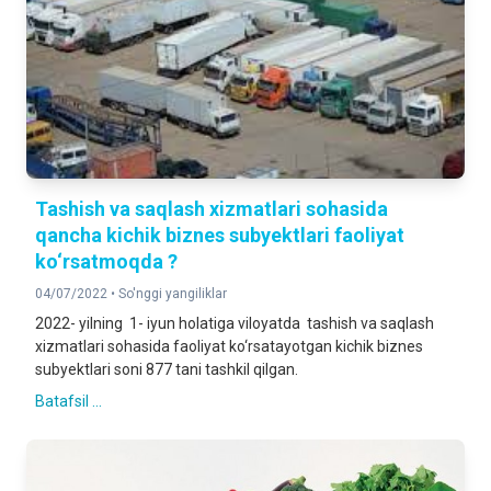
Tashish va saqlash xizmatlari sohasida
qancha kichik biznes subyektlari faoliyat
ko‘rsatmoqda ?
04/07/2022 •
So'nggi yangiliklar
2022- yilning 1- iyun holatiga viloyatda tashish va saqlash
xizmatlari sohasida faoliyat ko‘rsatayotgan kichik biznes
subyektlari soni 877 tani tashkil qilgan.
Batafsil ...