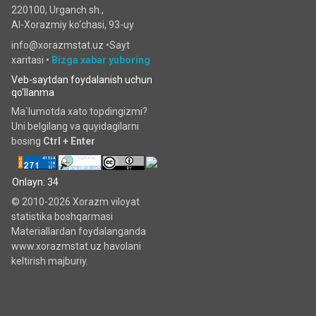
220100, Urganch sh.,
Al-Xorazmiy ko‘chаsi, 93-uy
info@xorazmstat.uz •
Sayt
xaritasi
•
Bizga xabar yuboring
Veb-saytdan foydalanish uchun
qo'llanma
Ma`lumotda xato topdingizmi?
Uni belgilang va quyidagilarni
bosing
Ctrl + Enter
Onlayn: 34
© 2010-2026 Xorazm viloyat
statistika boshqarmasi
Materiallardan foydalanganda
www.xorazmstat.uz havolani
keltirish majburiy.