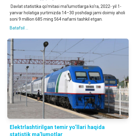
Davlat statistika qo‘mitasi ma’lumotlarga ko‘ra, 2022- yil 1-
yanvar holatiga yurtimizda 14–30 yoshdagi jami doimiy aholi
soni 9 million 685 ming 564 nafarni tashkil etgan.
Batafsil ...
Elektrlashtirilgan temir yo‘llari haqida
statistik ma’lumotlar