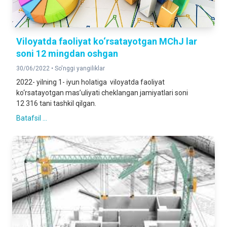
Viloyatda faoliyat ko‘rsatayotgan MChJ lar
soni 12 mingdan oshgan
30/06/2022 •
So'nggi yangiliklar
2022- yilning 1- iyun holatiga viloyatda faoliyat
ko‘rsatayotgan mas’uliyati cheklangan jamiyatlari soni
12 316 tani tashkil qilgan.
Batafsil ...