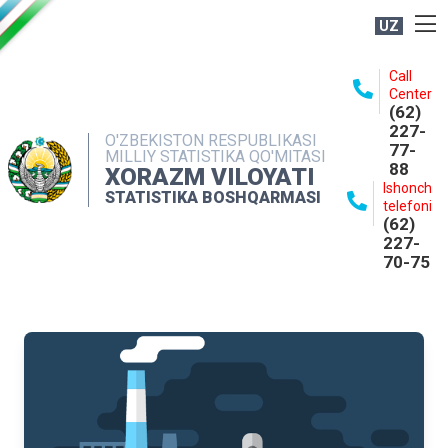
UZ
BOSHQARMA HAQIDA
Call
Center
OCHIQ MA'LUMOTLAR
(62)
227-
NASHRLAR
O'ZBEKISTON RESPUBLIKASI
77-
MILLIY STATISTIKA QO'MITASI
88
INTERAKTIV XIZMATLAR
XORAZM VILOYATI
Ishonch
STATISTIKA BOSHQARMASI
MATBUOT XIZMATI
telefoni
(62)
MUROJAATLAR
227-
70-75
KONTAKTLAR