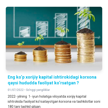
Eng ko‘p xorijiy kapital ishtirokidagi korxona
qaysi hududda faoliyat ko‘rsatgan ?
01/07/2022 •
So'nggi yangiliklar
2022- yilning 1- iyun holatiga viloyatda xorijiy kapital
ishtrokida faoliyat ko‘rsatayotgan korxona va tashkilotlar soni
180 tani tashkil qilgan.