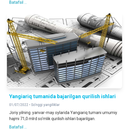
Batafsil ...
Yangiariq tumanida bajarilgan qurilish ishlari
01/07/2022 •
So'nggi yangiliklar
Joriy yilning yanvar-may oylarida Yangiariq tumani umumiy
hajmi 71,0 mlrd so‘mlik qurilish ishlari bajarilgan.
Batafsil ...