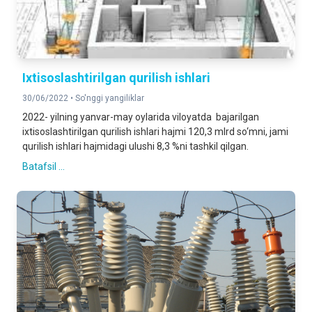
Ixtisoslashtirilgan qurilish ishlari
30/06/2022 •
So'nggi yangiliklar
2022- yilning yanvar-may oylarida viloyatda bajarilgan
ixtisoslashtirilgan qurilish ishlari hajmi 120,3 mlrd so‘mni, jami
qurilish ishlari hajmidagi ulushi 8,3 %ni tashkil qilgan.
Batafsil ...