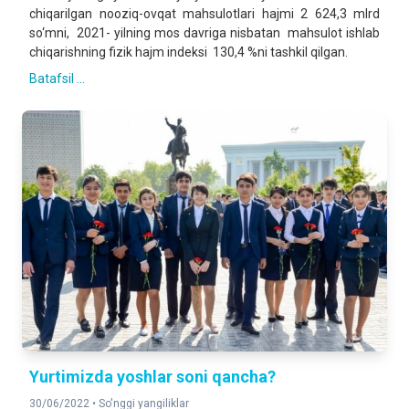
chiqarilgan nooziq-ovqat mahsulotlari hajmi 2 624,3 mlrd
so‘mni, 2021- yilning mos davriga nisbatan mahsulot ishlab
chiqarishning fizik hajm indeksi 130,4 %ni tashkil qilgan.
Batafsil ...
Yurtimizda yoshlar soni qancha?
30/06/2022 •
So'nggi yangiliklar