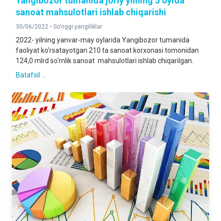
Yangibozor tumanida joriy yilning 5 oyida
sanoat mahsulotlari ishlab chiqarishi
30/06/2022 •
So'nggi yangiliklar
2022- yilning yanvar-may oylarida Yangibozor tumanida
faoliyat ko‘rsatayotgan 210 ta sanoat korxonasi tomonidan
124,0 mlrd so‘mlik sanoat mahsulotlari ishlab chiqarilgan.
Batafsil ...