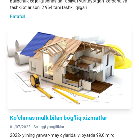
baliqchilik xo‘jaligi sohasida faoliyat yuritayotgan korxona va
tashkilotlar soni 2 964 tani tashkil qilgan.
Batafsil ...
Ko‘chmas mulk bilan bog‘liq xizmatlar
01/07/2022 •
So'nggi yangiliklar
2022- yilning yanvar-may oylarida viloyatda 99,0 mlrd