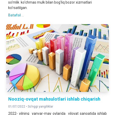
so‘mlik ko‘chmas mulk bilan bog‘liq bozor xizmatlari
ko‘rsatilgan.
Batafsil ...
Nooziq-ovqat mahsulotlari ishlab chiqarish
01/07/2022 •
So'nggi yangiliklar
2022- yilning yanvar-may oylarida viloyat sanoatida ishlab