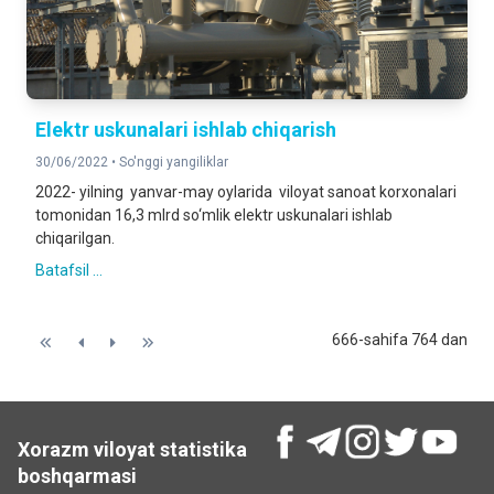
Elektr uskunalari ishlab chiqarish
30/06/2022 •
So'nggi yangiliklar
2022- yilning yanvar-may oylarida viloyat sanoat korxonalari
tomonidan 16,3 mlrd so‘mlik elektr uskunalari ishlab
chiqarilgan.
Batafsil ...
666-sahifa 764 dan
Xorazm viloyat statistika
boshqarmasi