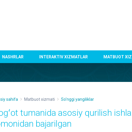
NASHRLAR
INTERAKTIV XIZMATLAR
MATBUOT XIZ
siy sahifa
Matbuot xizmati
So'nggi yangiliklar
ogʻot tumanida asosiy qurilish ishla
omonidan bajarilgan