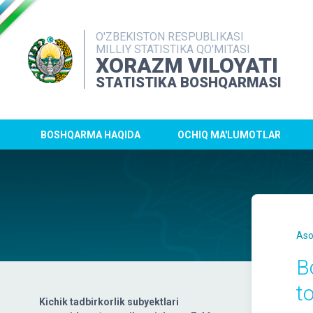
O'ZBEKISTON RESPUBLIKASI
MILLIY STATISTIKA QO'MITASI
XORAZM VILOYATI
STATISTIKA BOSHQARMASI
BOSHQARMA HAQIDA
OCHIQ MA'LUMOTLAR
Aso
B
t
Kichik tadbirkorlik subyektlari