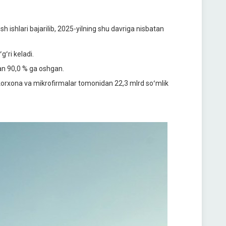
sh ishlari bajarilib, 2025-yilning shu davriga nisbatan
gʻri keladi.
tan 90,0 % ga oshgan.
 korxona va mikrofirmalar tomonidan 22,3 mlrd soʻmlik