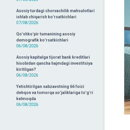
Asosiy turdagi chorvachilik mahsulotlari
ishlab chiqarish koʻrsatkichlari
07/08/2026
Qoʻshkoʻpir tumanining asosiy
demografik koʻrsatkichlari
06/08/2026
Asosiy kapitalga tijorat bank kreditlari
hisobidan qancha hajmdagi investitsiya
kiritilgan?
06/08/2026
Yetishtirilgan sabzavotning 66 foizi
dehqon va tomorqa xoʻjaliklariga toʻgʻri
kelmoqda
06/08/2026