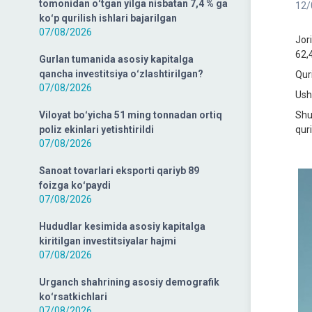
tomonidan oʻtgan yilga nisbatan 7,4 % ga
12/
koʻp qurilish ishlari bajarilgan
07/08/2026
Jori
62,4
Gurlan tumanida asosiy kapitalga
qancha investitsiya oʻzlashtirilgan?
Quri
07/08/2026
Ush
Viloyat boʻyicha 51 ming tonnadan ortiq
Shu
poliz ekinlari yetishtirildi
quri
07/08/2026
Sanoat tovarlari eksporti qariyb 89
foizga koʻpaydi
07/08/2026
Hududlar kesimida asosiy kapitalga
kiritilgan investitsiyalar hajmi
07/08/2026
Urganch shahrining asosiy demografik
koʻrsatkichlari
07/08/2026