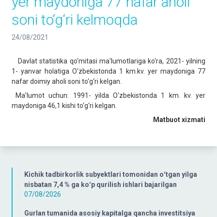
yer maydoniga 77 nafar aholi
soni to‘g‘ri kelmoqda
24/08/2021
Davlat statistika qo‘mitasi ma'lumotlariga ko‘ra, 2021- yilning
1- yanvar holatiga O‘zbekistonda 1 km.kv. yer maydoniga 77
nafar doimiy aholi soni to‘g‘ri kelgan.
Ma’lumot uchun: 1991- yilda O‘zbekistonda 1 km. kv. yer
maydoniga 46,1 kishi to‘g‘ri kelgan.
Matbuot
xizmati
Kichik tadbirkorlik subyektlari tomonidan oʻtgan yilga
nisbatan 7,4 % ga koʻp qurilish ishlari bajarilgan
07/08/2026
Gurlan tumanida asosiy kapitalga qancha investitsiya