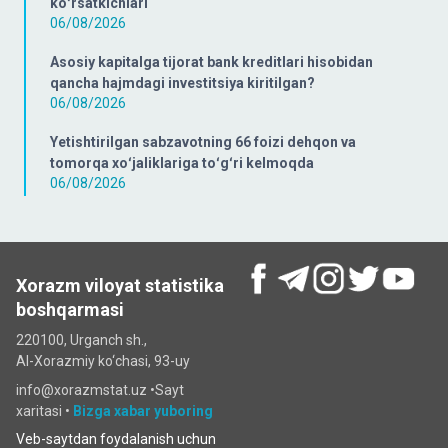
koʻrsatkichlari
06/08/2026
Asosiy kapitalga tijorat bank kreditlari hisobidan
qancha hajmdagi investitsiya kiritilgan?
06/08/2026
Yetishtirilgan sabzavotning 66 foizi dehqon va
tomorqa xoʻjaliklariga toʻgʻri kelmoqda
06/08/2026
Xorazm viloyat statistika
boshqarmasi
220100, Urganch sh.,
Al-Xorazmiy ko‘chаsi, 93-uy
info@xorazmstat.uz •
Sayt
xaritasi
•
Bizga xabar yuboring
Veb-saytdan foydalanish uchun