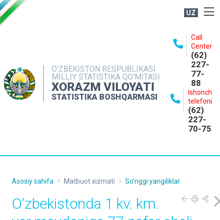
UZ
BOSHQARMA HAQIDA
Call
Center
OCHIQ MA'LUMOTLAR
(62)
227-
NASHRLAR
O'ZBEKISTON RESPUBLIKASI
77-
MILLIY STATISTIKA QO'MITASI
88
INTERAKTIV XIZMATLAR
XORAZM VILOYATI
Ishonch
STATISTIKA BOSHQARMASI
MATBUOT XIZMATI
telefoni
(62)
MUROJAATLAR
227-
70-75
KONTAKTLAR
Asosiy sahifa
Matbuot xizmati
So'nggi yangiliklar
O‘zbekistonda 1 kv. km.