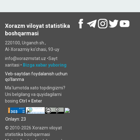
Xorazm viloyat statistika
boshqarmasi
220100, Urganch sh.,
Al-Xorazmiy ko‘chаsi, 93-uy
info@xorazmstat.uz •
Sayt
xaritasi
•
Bizga xabar yuboring
Veb-saytdan foydalanish uchun
qo'llanma
Ma`lumotda xato topdingizmi?
Uni belgilang va quyidagilarni
bosing
Ctrl + Enter
Onlayn: 23
© 2010-2026 Xorazm viloyat
statistika boshqarmasi