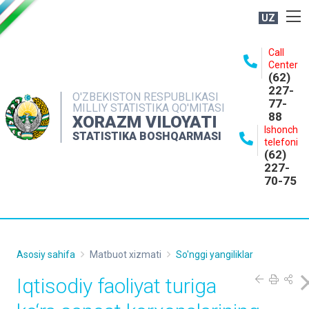
UZ
BOSHQARMA HAQIDA
Call
Center
OCHIQ MA'LUMOTLAR
(62)
227-
NASHRLAR
O'ZBEKISTON RESPUBLIKASI
77-
MILLIY STATISTIKA QO'MITASI
88
INTERAKTIV XIZMATLAR
XORAZM VILOYATI
Ishonch
STATISTIKA BOSHQARMASI
MATBUOT XIZMATI
telefoni
(62)
MUROJAATLAR
227-
70-75
KONTAKTLAR
Asosiy sahifa
Matbuot xizmati
So'nggi yangiliklar
Iqtisodiy faoliyat turiga