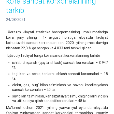
ko‘ra sanoat korxonalarining
tarkibi
24/08/2021
Xorazm viloyati statistika boshqarmasining ma’lumotlariga
ko‘ra, joriy yilning 1- avgust holatiga viloyatda faoliyat
ko‘rsatuvchi sanoat korxonalari soni 2020- yilning mos davriga
nisbatan 22,3 % ga oshgan va 4 033 tani tashkil qilgan.
Iqtisodiy faoliyat turiga ko‘ra sanoat korxonalarining tarkibi:
ishlab chiqarish (qayta ishlash) sanoati korxonalari – 3 947
ta,
tog‘-kon va ochiq konlarni ishlash sanoati korxonalari – 18
ta,
elektr, gaz, bug‘ bilan ta’minlash va havoni konditsiyalash
sanoati korxonalari – 20 ta,
suv bilan ta'minlash, kanalizatsiya tizimi, chiqindilarni yig‘ish
va utilizatsiya qilish sanoati korxonalari – 48 ta.
Ma’lumot uchun: 2021- yilning yanvar-iyul oylarida viloyatda
faoliyat yuritayotgan sanoat korxonalari tomonidan umumiy