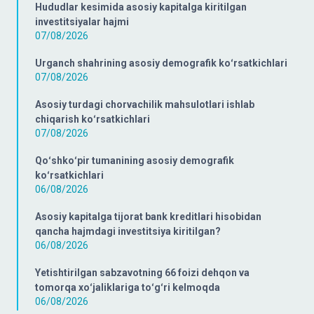
Hududlar kesimida asosiy kapitalga kiritilgan
investitsiyalar hajmi
07/08/2026
Urganch shahrining asosiy demografik koʻrsatkichlari
07/08/2026
Asosiy turdagi chorvachilik mahsulotlari ishlab
chiqarish koʻrsatkichlari
07/08/2026
Qoʻshkoʻpir tumanining asosiy demografik
koʻrsatkichlari
06/08/2026
Asosiy kapitalga tijorat bank kreditlari hisobidan
qancha hajmdagi investitsiya kiritilgan?
06/08/2026
Yetishtirilgan sabzavotning 66 foizi dehqon va
tomorqa xoʻjaliklariga toʻgʻri kelmoqda
06/08/2026