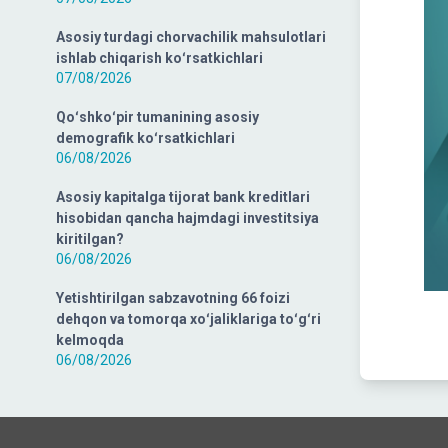
Asosiy turdagi chorvachilik mahsulotlari
ishlab chiqarish koʻrsatkichlari
07/08/2026
Qoʻshkoʻpir tumanining asosiy
demografik koʻrsatkichlari
06/08/2026
Asosiy kapitalga tijorat bank kreditlari
hisobidan qancha hajmdagi investitsiya
kiritilgan?
06/08/2026
Yetishtirilgan sabzavotning 66 foizi
dehqon va tomorqa xoʻjaliklariga toʻgʻri
kelmoqda
06/08/2026