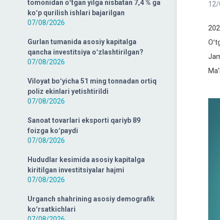
tomonidan oʻtgan yilga nisbatan 7,4 % ga
12/
koʻp qurilish ishlari bajarilgan
07/08/2026
202
Gurlan tumanida asosiy kapitalga
Oʻtg
qancha investitsiya oʻzlashtirilgan?
Jam
07/08/2026
Maʼ
Viloyat boʻyicha 51 ming tonnadan ortiq
poliz ekinlari yetishtirildi
07/08/2026
Sanoat tovarlari eksporti qariyb 89
foizga koʻpaydi
07/08/2026
Hududlar kesimida asosiy kapitalga
kiritilgan investitsiyalar hajmi
07/08/2026
Urganch shahrining asosiy demografik
koʻrsatkichlari
07/08/2026