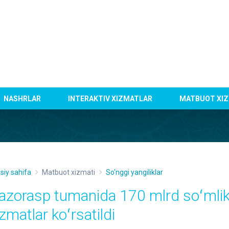
NASHRLAR
INTERAKTIV XIZMATLAR
MATBUOT XIZ
siy sahifa
Matbuot xizmati
So'nggi yangiliklar
azorasp tumanida 170 mlrd soʻmlik
zmatlar koʻrsatildi