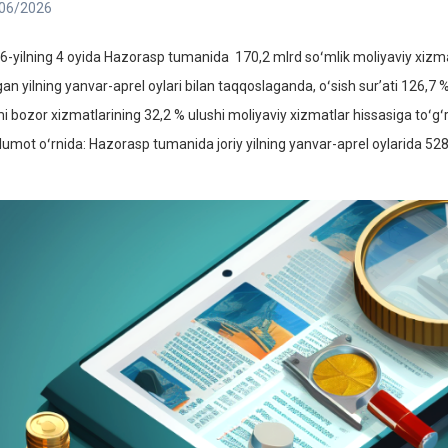
06/2026
6-yilning 4 oyida Hazorasp tumanida 170,2 mlrd soʻmlik moliyaviy xizmatl
an yilning yanvar-aprel oylari bilan taqqoslaganda, oʻsish surʼati 126,7 % n
i bozor xizmatlarining 32,2 % ulushi moliyaviy xizmatlar hissasiga toʻgʻri
lumot oʻrnida: Hazorasp tumanida joriy yilning yanvar-aprel oylarida 528,