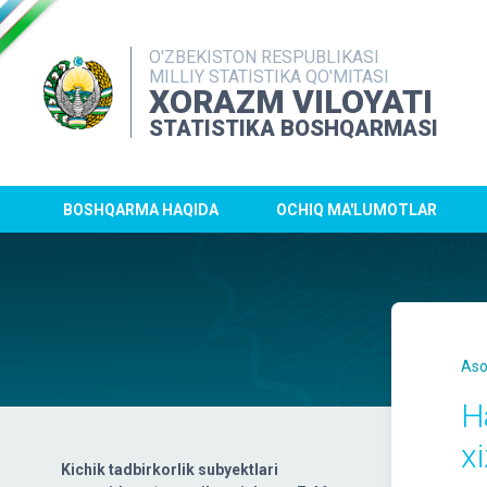
O'ZBEKISTON RESPUBLIKASI
MILLIY STATISTIKA QO'MITASI
XORAZM VILOYATI
STATISTIKA BOSHQARMASI
BOSHQARMA HAQIDA
OCHIQ MA'LUMOTLAR
Aso
H
xi
Kichik tadbirkorlik subyektlari