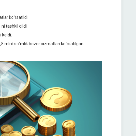
ar koʻrsatildi.
i tashkil qildi.
 keldi.
8 mlrd soʻmlik bozor xizmatlari koʻrsatilgan.