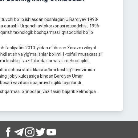
qituvchi bo'lib ishlasdan boshlagan U.Bardiyev 1993-
a qarashli Urganch avtokorxonasi iqtisodchisi, 1996-
iqarish texnologik boshqarmasi iqtisodchisi bo'lib
ish faoliyatini 2010-yildan e'tiboran Xorazm viloyat
il etish va yig’ma ishlar bo’limi 1-toifali mutaxassisi,
limi boshlig’i vazifalarida samarali mehnat qildi.
r sohasi statistikasi bo’limi boshlig'i lavozimida
ining ijobiy xulosasiga binoan Bardiyev Umar
sari vazifasini bajaruvchi qilib tayinlandi.
oshqarmasi o'rinbosari vazifasini bajarib kelmoqda.