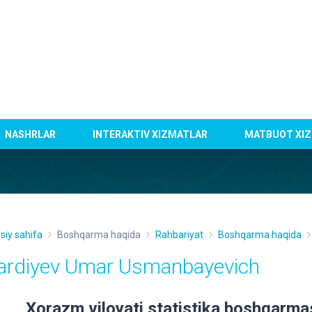
NASHRLAR
INTERAKTIV XIZMATLAR
MATBUOT XIZ
siy sahifa
Boshqarma haqida
Rahbariyat
Boshqarma haqida
ardiyev Umar Usmanbayevich
Xorazm viloyati statistika boshqarmasi