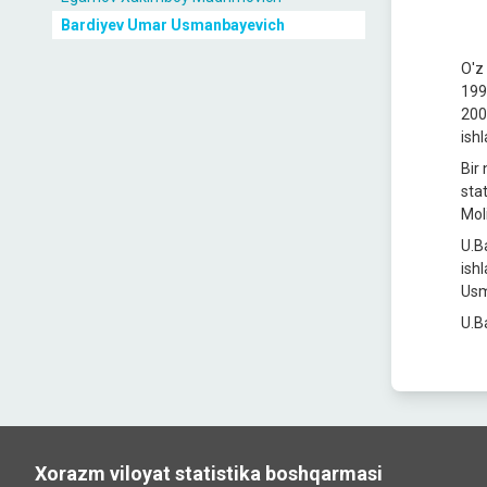
Bardiyev Umar Usmanbayevich
O'z
199
200
ishl
Bir
stat
Moli
U.B
ish
Usm
U.B
Xorazm viloyat statistika boshqarmasi