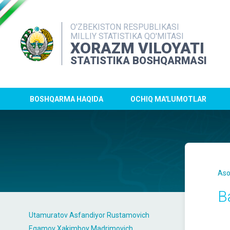
O'ZBEKISTON RESPUBLIKASI
MILLIY STATISTIKA QO'MITASI
XORAZM VILOYATI
STATISTIKA BOSHQARMASI
BOSHQARMA HAQIDA
OCHIQ MA'LUMOTLAR
Aso
B
Utamuratov Asfandiyor Rustamovich
Egamov Xakimboy Madrimovich