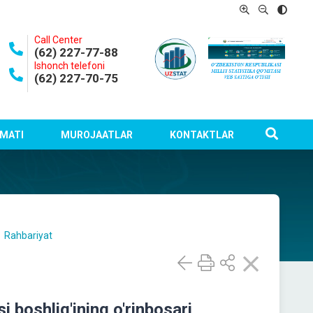
Call Center
(62) 227-77-88
Ishonch telefoni
(62) 227-70-75
MATI
MUROJAATLAR
KONTAKTLAR
Rahbariyat
 boshlig'ining o'rinbosari