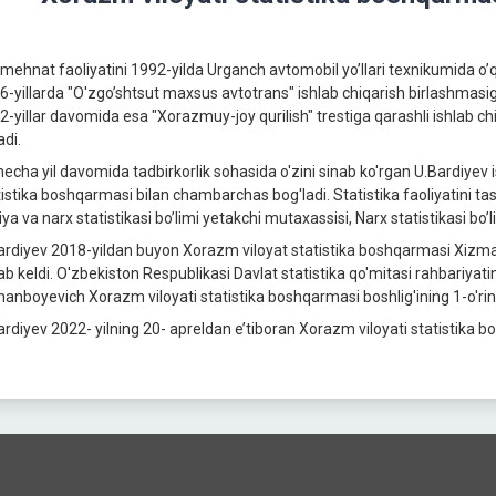
 mehnat faoliyatini 1992-yilda Urganch avtomobil yo’llari texnikumida o’
6-yillarda "O'zgo’shtsut maxsus avtotrans" ishlab chiqarish birlashmasig
2-yillar davomida esa "Xorazmuy-joy qurilish" trestiga qarashli ishlab ch
adi.
 necha yil davomida tadbirkorlik sohasida o'zini sinab ko'rgan U.Bardiyev 
istika boshqarmasi bilan chambarchas bog'ladi. Statistika faoliyatini tashk
ya va narx statistikasi bo’limi yetakchi mutaxassisi, Narx statistikasi bo’
ardiyev 2018-yildan buyon Xorazm viloyat statistika boshqarmasi Xizmatla
lab keldi. O'zbekiston Respublikasi Davlat statistika qo'mitasi rahbariyat
anboyevich Xorazm viloyati statistika boshqarmasi boshlig'ining 1-o'rinbo
ardiyev 2022- yilning 20- apreldan e’tiboran Xorazm viloyati statistika b