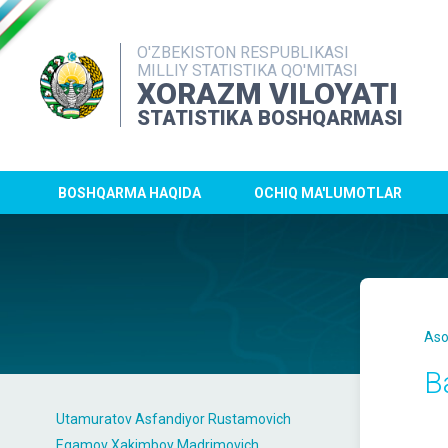
O'ZBEKISTON RESPUBLIKASI
MILLIY STATISTIKA QO'MITASI
XORAZM VILOYATI
STATISTIKA BOSHQARMASI
BOSHQARMA HAQIDA
OCHIQ MA'LUMOTLAR
Aso
B
Utamuratov Asfandiyor Rustamovich
Egamov Xakimboy Madrimovich