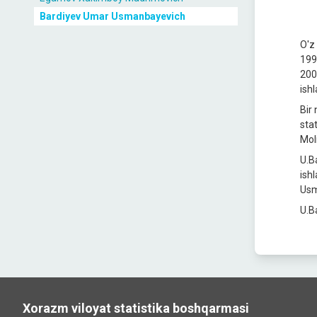
Bardiyev Umar Usmanbayevich
O'z
199
200
ishl
Bir
stat
Moli
U.B
ish
Usm
U.B
Xorazm viloyat statistika boshqarmasi