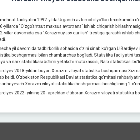
 mehnat faoliyatini 1992-yilda Urganch avtomobil yo’llari texnikumida o’
6-yillarda "O'zgo’shtsut maxsus avtotrans" ishlab chiqarish birlashmasig
2-yillar davomida esa "Xorazmuy-joy qurilish" trestiga qarashli ishlab ch
adi.
 necha yil davomida tadbirkorlik sohasida o'zini sinab ko'rgan U.Bardiyev 
istika boshqarmasi bilan chambarchas bog'ladi. Statistika faoliyatini tashk
ya va narx statistikasi bo’limi yetakchi mutaxassisi, Narx statistikasi bo’
ardiyev 2018-yildan buyon Xorazm viloyat statistika boshqarmasi Xizmatla
lab keldi. O'zbekiston Respublikasi Davlat statistika qo'mitasi rahbariyat
anboyevich Xorazm viloyati statistika boshqarmasi boshlig'ining 1-o'rinbo
ardiyev 2022- yilning 20- apreldan e’tiboran Xorazm viloyati statistika b