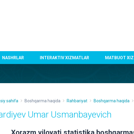
NASHRLAR
INTERAKTIV XIZMATLAR
MATBUOT XIZ
siy sahifa
Boshqarma haqida
Rahbariyat
Boshqarma haqida
ardiyev Umar Usmanbayevich
Xorazm viloyati statistika boshqarmasi