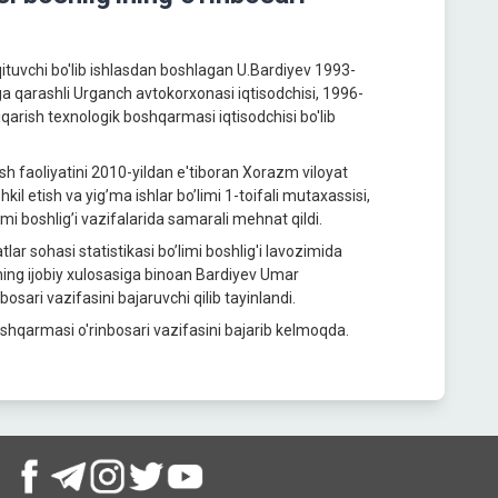
qituvchi bo'lib ishlasdan boshlagan U.Bardiyev 1993-
a qarashli Urganch avtokorxonasi iqtisodchisi, 1996-
iqarish texnologik boshqarmasi iqtisodchisi bo'lib
ish faoliyatini 2010-yildan e'tiboran Xorazm viloyat
il etish va yig’ma ishlar bo’limi 1-toifali mutaxassisi,
limi boshlig’i vazifalarida samarali mehnat qildi.
r sohasi statistikasi bo’limi boshlig'i lavozimida
ining ijobiy xulosasiga binoan Bardiyev Umar
sari vazifasini bajaruvchi qilib tayinlandi.
oshqarmasi o'rinbosari vazifasini bajarib kelmoqda.