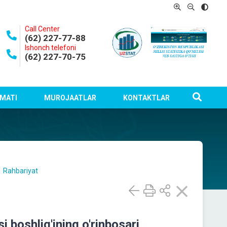
Call Center
(62) 227-77-88
Ishonch telefoni
(62) 227-70-75
MATI
MUROJAATLAR
KONTAKTLAR
Rahbariyat
 boshlig'ining o'rinbosari