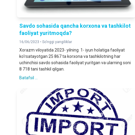
Savdo sohasida qancha korxona va tashkilot
faoliyat yuritmoqda?
16/06/2023 •
So'nggi yangiliklar
Xorazm viloyatida 2023- yilning 1- iyun holatiga faoliyat
ko‘rsatayotgan 25 867 ta korxona va tashkilotning har
uchinchisi savdo sohasida faoliyat yuritgan va ularning soni
8 718 tani tashkil qilgan.
Batafsil ...