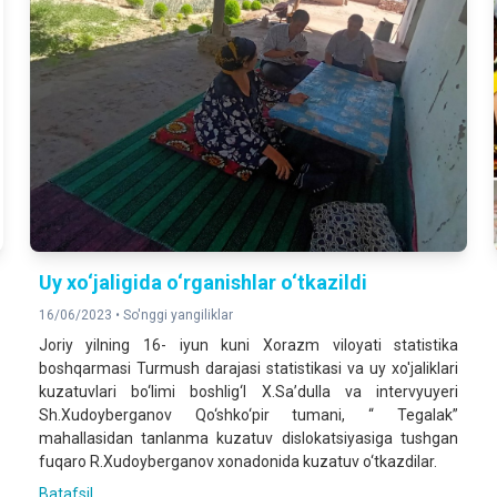
Uy xo‘jaligida o‘rganishlar o‘tkazildi
16/06/2023 •
So'nggi yangiliklar
Joriy yilning 16- iyun kuni Xorazm viloyati statistika
boshqarmasi Turmush darajasi statistikasi va uy xo'jaliklari
kuzatuvlari bo‘limi boshlig‘I X.Sa’dulla va intervyuyeri
Sh.Xudoyberganov Qo‘shko‘pir tumani, “ Tegalak”
mahallasidan tanlanma kuzatuv dislokatsiyasiga tushgan
fuqaro R.Xudoyberganov xonadonida kuzatuv o‘tkazdilar.
Batafsil ...