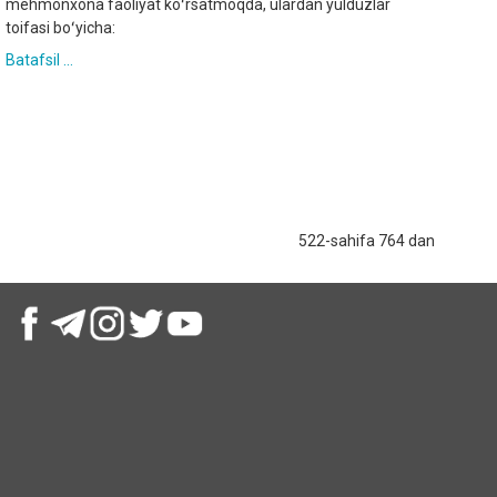
mehmonxona faoliyat koʻrsatmoqda, ulardan yulduzlar
toifasi boʻyicha:
Batafsil ...
522-sahifa 764 dan