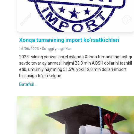
Xonqa tumanining import ko‘rsatkichlari
16/06/2023 •
So'nggi yangiliklar
2023- yilning yanvar-aprel oylarida Xonqa tumanining tashqi
savdo tovar aylanmasi hajmi 23,3 mln AQSH dollarini tashkil
etib, umumiy hajmning 51,5%i yoki 12,0 mln dollari import
hissasiga to‘g‘ri kelgan.
Batafsil ...