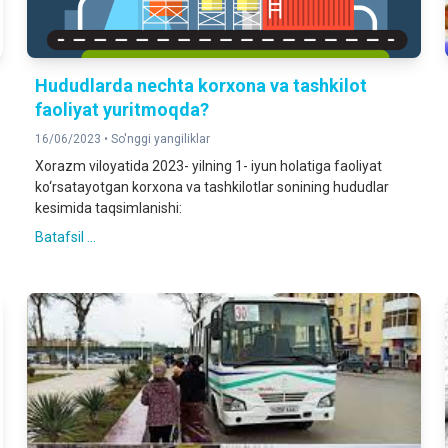
Hududlarda nechta korxona va tashkilot
faoliyat yuritmoqda?
16/06/2023 •
So'nggi yangiliklar
Xorazm viloyatida 2023- yilning 1- iyun holatiga faoliyat
ko‘rsatayotgan korxona va tashkilotlar sonining hududlar
kesimida taqsimlanishi:
Batafsil ...