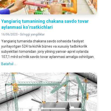
Yangiariq tumanining chakana savdo tovar
aylanmasi ko‘rsatkichlari
16/06/2023 •
So'nggi yangiliklar
Yangiariq tumanida chakana savdo sohasida faoliyat
yuritayotgan 524 ta kichik biznes va xususiy tadbirkorlik
subyektlari tomonidan joriy yilning yanvar-aprel oylarida
107,1 mlrd so‘mlik savdo tovar aylanmasi amalga oshirilgan.
Batafsil ...