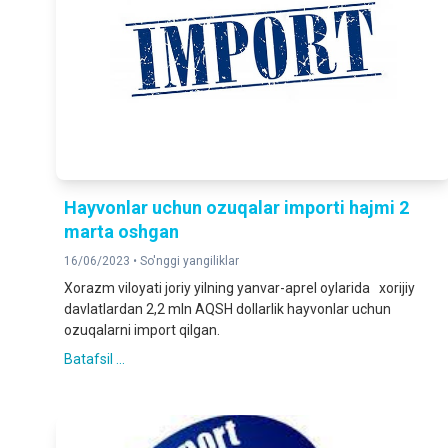
Hayvonlar uchun ozuqalar importi hajmi 2
marta oshgan
16/06/2023 •
So'nggi yangiliklar
Xorazm viloyati joriy yilning yanvar-aprel oylarida xorijiy
davlatlardan 2,2 mln AQSH dollarlik hayvonlar uchun
ozuqalarni import qilgan.
Batafsil ...