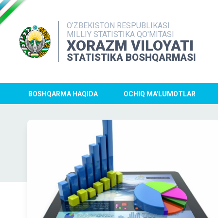
O'ZBEKISTON RESPUBLIKASI
MILLIY STATISTIKA QO'MITASI
XORAZM VILOYATI
STATISTIKA BOSHQARMASI
BOSHQARMA HAQIDA
OCHIQ MA'LUMOTLAR