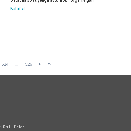
o‘rtacha 55 ta yengil avtomobil
to‘g‘ri kelgan.
Batafsil ...
524
...
526
ng
Ctrl + Enter