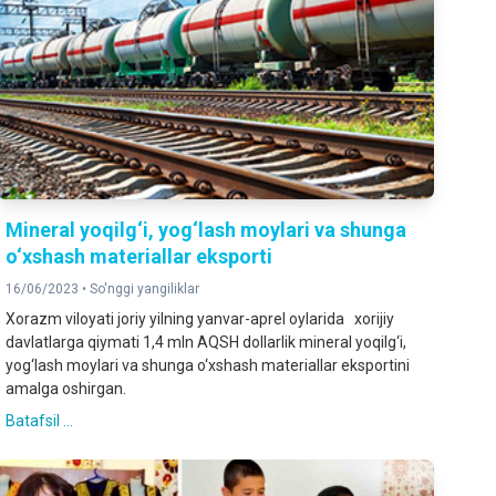
Mineral yoqilg‘i, yog‘lash moylari va shunga
o‘xshash materiallar eksporti
16/06/2023 •
So'nggi yangiliklar
Xorazm viloyati joriy yilning yanvar-aprel oylarida xorijiy
davlatlarga qiymati 1,4 mln AQSH dollarlik mineral yoqilg‘i,
yog‘lash moylari va shunga o‘xshash materiallar eksportini
amalga oshirgan.
Batafsil ...