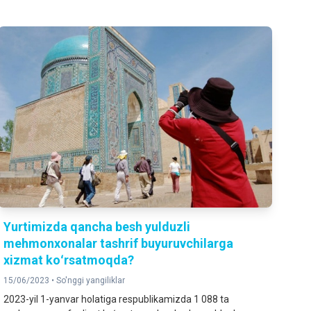
Yurtimizda qancha besh yulduzli
mehmonxonalar tashrif buyuruvchilarga
xizmat koʻrsatmoqda?
15/06/2023 •
So'nggi yangiliklar
2023-yil 1-yanvar holatiga respublikamizda 1 088 ta