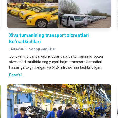
Xiva tumanining transport xizmatlari
ko‘rsatkichlari
16/06/2023 •
So'nggi yangiliklar
Joriy yilning yanvar-aprel oylarida Xiva tumanining bozor
xizmatlari tarkibida eng yuqori hajm transport xizmatlari
hissasiga to‘g‘ri kelgan va 51,6 mlrd so‘mni tashkil qilgan.
Batafsil ...