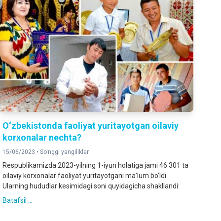
O‘zbekistonda faoliyat yuritayotgan oilaviy
korxonalar nechta?
15/06/2023 •
So'nggi yangiliklar
Respublikamizda 2023-yilning 1-iyun holatiga jami 46 301 ta
oilaviy korxonalar faoliyat yuritayotgani ma’lum bo‘ldi.
Ularning hududlar kesimidagi soni quyidagicha shakllandi:
Batafsil ...