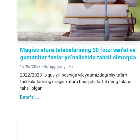
Magistratura talabalarining 30 foizi san’at va
gumanitar fanlar yo‘nalishida tahsil olmoqda
16/06/2023 •
So'nggi yangiliklar
2022/2023- o‘quv yili boshiga viloyatimizdagi oliy ta’lim
tashkilotlarining magistratura bosqichida 1,3 ming talaba
tahsil olgan.
Batafsil ...