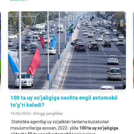
100 ta uy xo‘jaligiga nechta engil avtomobil
to‘g‘ri keladi?
15/06/2023 •
So'nggi yangiliklar
Statistika agentligi uy xo‘jaliklari tanlama kuzatuvlari
maъlumotlariga asosan, 2022- yilda
100 ta uy xo‘jaligiga