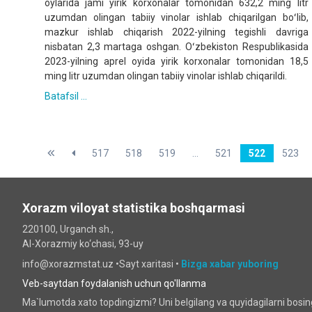
oylarida jami yirik korxonalar tomonidan 632,2 ming litr
uzumdan olingan tabiiy vinolar ishlab chiqarilgan boʻlib,
mazkur ishlab chiqarish 2022-yilning tegishli davriga
nisbatan 2,3 martaga oshgan. Oʻzbekiston Respublikasida
2023-yilning aprel oyida yirik korxonalar tomonidan 18,5
ming litr uzumdan olingan tabiiy vinolar ishlab chiqarildi.
Batafsil ...
517
518
519
...
521
522
523
Xorazm viloyat statistika boshqarmasi
220100, Urganch sh.,
Al-Xorazmiy ko‘chаsi, 93-uy
info@xorazmstat.uz •
Sayt xaritasi
•
Bizga xabar yuboring
Veb-saytdan foydalanish uchun qo'llanma
Ma`lumotda xato topdingizmi? Uni belgilang va quyidagilarni bosi