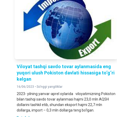
Viloyat tashqi savdo tovar aylanmasida eng
yuqori ulush Pokiston davlati hissasiga to‘g‘ri
kelgan
16/06/2023 •
So'nggi yangiliklar
2023- yilning yanvar-aprel oylarida viloyatimizning Pokiston
bilan tashqi savdo tovar aylanmasi hajmi 23,0 mln AQSH
dollarini tashkil etib, shundan eksport hajmi 22,7 mln
dollarga, import – 0,3 mln dollarga teng bo‘lgan.