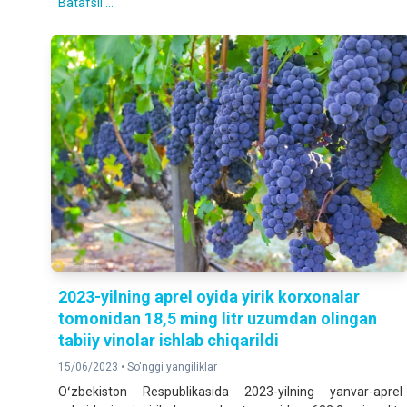
Batafsil ...
2023-yilning aprel oyida yirik korxonalar
tomonidan 18,5 ming litr uzumdan olingan
tabiiy vinolar ishlab chiqarildi
15/06/2023 •
So'nggi yangiliklar
Oʻzbekiston Respublikasida 2023-yilning yanvar-aprel