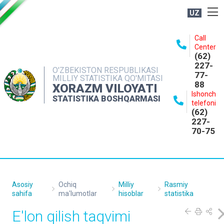
UZ
BOSHQARMA HAQIDA
Call
Center
OCHIQ MA'LUMOTLAR
(62)
227-
NASHRLAR
O'ZBEKISTON RESPUBLIKASI
77-
MILLIY STATISTIKA QO'MITASI
88
INTERAKTIV XIZMATLAR
XORAZM VILOYATI
Ishonch
STATISTIKA BOSHQARMASI
MATBUOT XIZMATI
telefoni
(62)
MUROJAATLAR
227-
70-75
KONTAKTLAR
Asosiy
Ochiq
Milliy
Rasmiy
sahifa
ma'lumotlar
hisoblar
statistika
E'lon qilish taqvimi