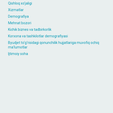
Qishloq xo'jaligi
Xizmatlar
Demografiya
Mehnat bozori
Kichik biznes va tadbirkorlik
Korxona va tashkilotlar demografiyasi
Byudjet to‘g‘risidagi qonunchilik hujjatlariga muvofiq ochiq
maʼlumotlar
Ijtimoiy soha