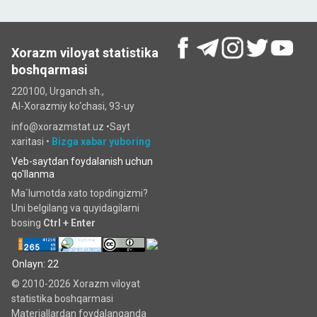
Xorazm viloyat statistika
boshqarmasi
220100, Urganch sh.,
Al-Xorazmiy ko‘chаsi, 93-uy
info@xorazmstat.uz •
Sayt
xaritasi
•
Bizga xabar yuboring
Veb-saytdan foydalanish uchun
qo'llanma
Ma`lumotda xato topdingizmi?
Uni belgilang va quyidagilarni
bosing
Ctrl + Enter
Onlayn: 22
© 2010-2026 Xorazm viloyat
statistika boshqarmasi
Materiallardan foydalanganda