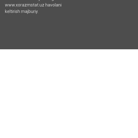
www.xorazmstat.uz havolani
keltirish majburiy.