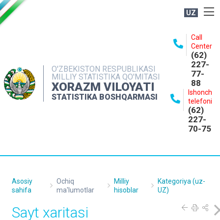
UZ
BOSHQARMA HAQIDA
Call
Center
OCHIQ MA'LUMOTLAR
(62)
227-
NASHRLAR
O'ZBEKISTON RESPUBLIKASI
77-
MILLIY STATISTIKA QO'MITASI
88
INTERAKTIV XIZMATLAR
XORAZM VILOYATI
Ishonch
STATISTIKA BOSHQARMASI
MATBUOT XIZMATI
telefoni
(62)
MUROJAATLAR
227-
70-75
KONTAKTLAR
Asosiy
Ochiq
Milliy
Kategoriya (uz-
sahifa
ma'lumotlar
hisoblar
UZ)
Sayt xaritasi