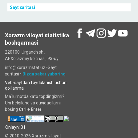
Sayt xaritasi
Xorazm viloyat statistika
boshqarmasi
220100, Urganch sh.,
Al-Xorazmiy ko‘chаsi, 93-uy
info@xorazmstat.uz •
Sayt
xaritasi
•
Bizga xabar yuboring
Veb-saytdan foydalanish uchun
qo'llanma
Ma`lumotda xato topdingizmi?
Uni belgilang va quyidagilarni
bosing
Ctrl + Enter
Onlayn: 31
© 2010-2026 Xorazm viloyat