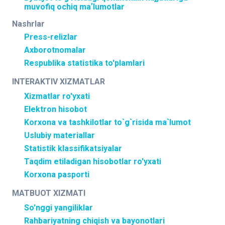
muvofiq ochiq maʼlumotlar
Nashrlar
Press-relizlar
Axborotnomalar
Respublika statistika to'plamlari
INTERAKTIV XIZMATLAR
Xizmatlar ro'yxati
Elektron hisobot
Korxona va tashkilotlar to`g`risida ma`lumot
Uslubiy materiallar
Statistik klassifikatsiyalar
Taqdim etiladigan hisobotlar ro'yxati
Korxona pasporti
MATBUOT XIZMATI
So'nggi yangiliklar
Rahbariyatning chiqish va bayonotlari