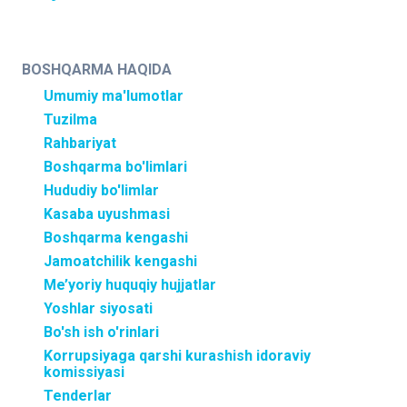
BOSHQARMA HAQIDA
Umumiy ma'lumotlar
Tuzilma
Rahbariyat
Boshqarma bo'limlari
Hududiy bo'limlar
Kasaba uyushmasi
Boshqarma kengashi
Jamoatchilik kengashi
Me’yoriy huquqiy hujjatlar
Yoshlar siyosati
Bo'sh ish o'rinlari
Korrupsiyaga qarshi kurashish idoraviy
komissiyasi
Tenderlar