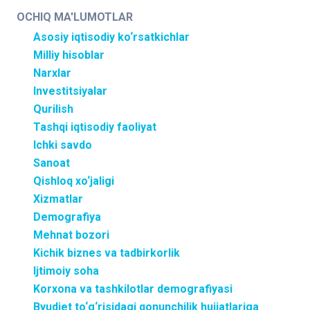
OCHIQ MA'LUMOTLAR
Asosiy iqtisodiy ko‘rsatkichlar
Milliy hisoblar
Narxlar
Investitsiyalar
Qurilish
Tashqi iqtisodiy faoliyat
Ichki savdo
Sanoat
Qishloq xo‘jaligi
Xizmatlar
Demografiya
Mehnat bozori
Kichik biznes va tadbirkorlik
Ijtimoiy soha
Korxona va tashkilotlar demografiyasi
Byudjet to‘g‘risidagi qonunchilik hujjatlariga