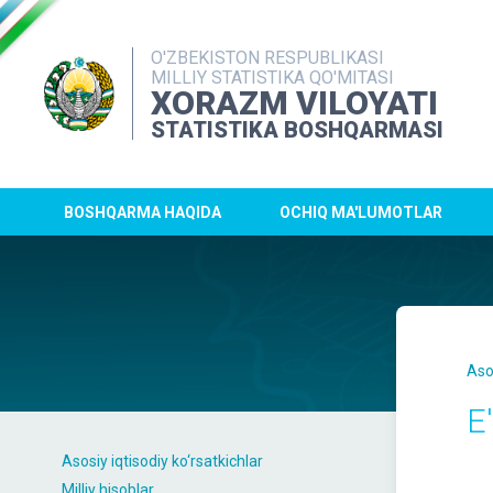
O'ZBEKISTON RESPUBLIKASI
MILLIY STATISTIKA QO'MITASI
XORAZM VILOYATI
STATISTIKA BOSHQARMASI
BOSHQARMA HAQIDA
OCHIQ MA'LUMOTLAR
Aso
E'
Asosiy iqtisodiy ko‘rsatkichlar
Milliy hisoblar