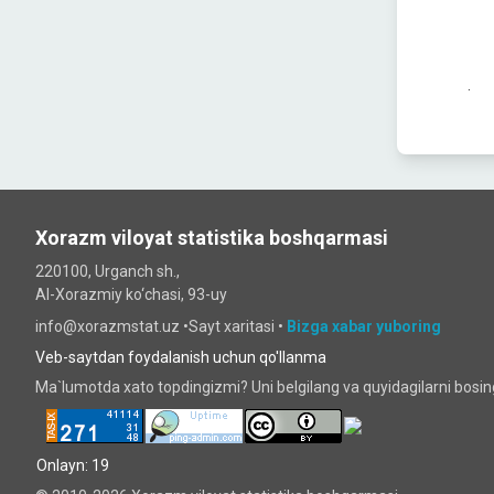
.
Xorazm viloyat statistika boshqarmasi
220100, Urganch sh.,
Al-Xorazmiy ko‘chаsi, 93-uy
info@xorazmstat.uz •
Sayt xaritasi
•
Bizga xabar yuboring
Veb-saytdan foydalanish uchun qo'llanma
Ma`lumotda xato topdingizmi? Uni belgilang va quyidagilarni bosi
Onlayn: 19