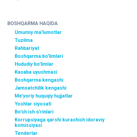
BOSHQARMA HAQIDA
Umumiy ma'lumotlar
Tuzilma
Rahbariyat
Boshqarma bo'limlari
Hududiy bo'limlar
Kasaba uyushmasi
Boshqarma kengashi
Jamoatchilik kengashi
Me’yoriy huquqiy hujjatlar
Yoshlar siyosati
Bo'sh ish o'rinlari
Korrupsiyaga qarshi kurashish idoraviy
komissiyasi
Tenderlar