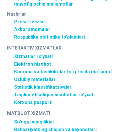
muvofiq ochiq maʼlumotlar
Nashrlar
Press-relizlar
Axborotnomalar
Respublika statistika to'plamlari
INTERAKTIV XIZMATLAR
Xizmatlar ro'yxati
Elektron hisobot
Korxona va tashkilotlar to`g`risida ma`lumot
Uslubiy materiallar
Statistik klassifikatsiyalar
Taqdim etiladigan hisobotlar ro'yxati
Korxona pasporti
MATBUOT XIZMATI
So'nggi yangiliklar
Rahbariyatning chiqish va bayonotlari