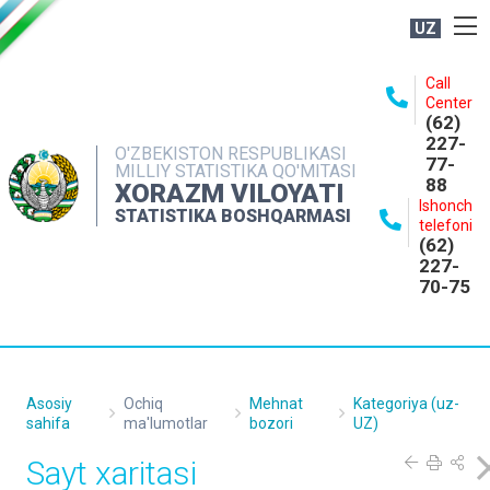
UZ
BOSHQARMA HAQIDA
Call
Center
OCHIQ MA'LUMOTLAR
(62)
227-
NASHRLAR
O'ZBEKISTON RESPUBLIKASI
77-
MILLIY STATISTIKA QO'MITASI
88
INTERAKTIV XIZMATLAR
XORAZM VILOYATI
Ishonch
STATISTIKA BOSHQARMASI
MATBUOT XIZMATI
telefoni
(62)
MUROJAATLAR
227-
70-75
KONTAKTLAR
Asosiy
Ochiq
Mehnat
Kategoriya (uz-
sahifa
ma'lumotlar
bozori
UZ)
Sayt xaritasi