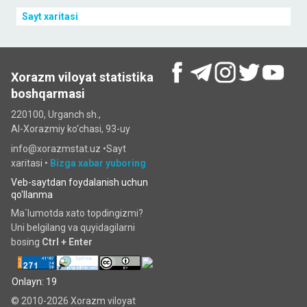
Sayt xaritasi
Xorazm viloyat statistika
boshqarmasi
220100, Urganch sh.,
Al-Xorazmiy ko‘chаsi, 93-uy
info@xorazmstat.uz •
Sayt
xaritasi
•
Bizga xabar yuboring
Veb-saytdan foydalanish uchun
qo'llanma
Ma`lumotda xato topdingizmi?
Uni belgilang va quyidagilarni
bosing
Ctrl + Enter
Onlayn: 19
© 2010-2026 Xorazm viloyat