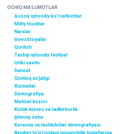
OCHIQ MA'LUMOTLAR
Asosiy iqtisodiy ko‘rsatkichlar
Milliy hisoblar
Narxlar
Investitsiyalar
Qurilish
Tashqi iqtisodiy faoliyat
Ichki savdo
Sanoat
Qishloq xo‘jaligi
Xizmatlar
Demografiya
Mehnat bozori
Kichik biznes va tadbirkorlik
Ijtimoiy soha
Korxona va tashkilotlar demografiyasi
Byudjet to‘g‘risidagi qonunchilik hujjatlariga