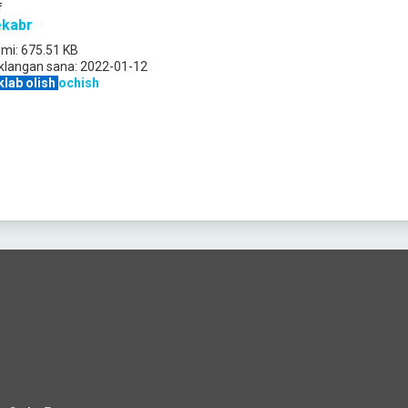
f
kabr
jmi:
675.51 KB
klangan sana:
2022-01-12
klab olish
ochish