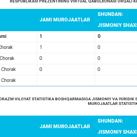
RESPUBLIKASI PREZENTINING VIRTUAL QABULXONASI ORQALI K
SHUNDAN:
JAMI MUROJAATLAR
JISMONIY SHA
ami
1
0
Chorak
1
0
 Chorak
0
0
I Chorak
0
0
 Chorak
ORAZM VILOYAT STATISTIKA BOSHQARMASIGA JISMONIY VA YURIDIK 
MUROJAATLAR STATISTI
SHUNDAN:
JAMI MUROJAATLAR
JISMONIY SHA