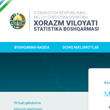
O'ZBEKISTON RESPUBLIKASI
MILLIY STATISTIKA QO'MITASI
XORAZM VILOYATI
STATISTIKA BOSHQARMASI
BOSHQARMA HAQIDA
OCHIQ MA'LUMOTLAR
Aso
M
Virtual qabulxona
Ishonch telefonlari