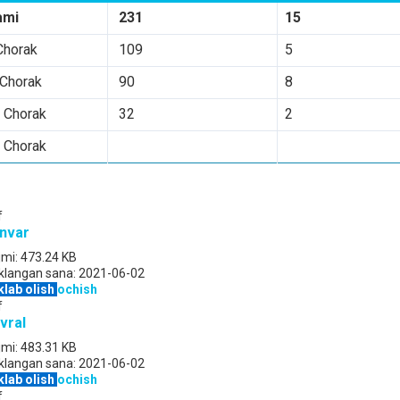
ami
231
15
Chorak
109
5
 Chorak
90
8
I Chorak
32
2
 Chorak
f
nvar
jmi:
473.24 KB
klangan sana:
2021-06-02
klab olish
ochish
f
vral
jmi:
483.31 KB
klangan sana:
2021-06-02
klab olish
ochish
f