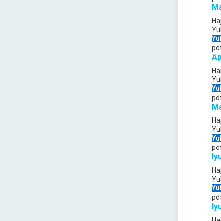
Ma
Ha
Yu
Yu
pd
Ap
Ha
Yu
Yu
pd
M
Ha
Yu
Yu
pd
Iy
Ha
Yu
Yu
pd
Iyu
Ha