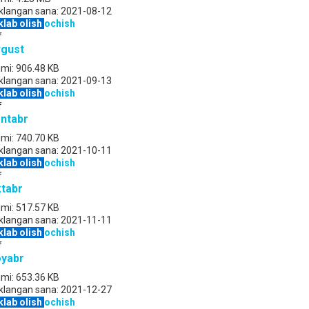
klangan sana:
2021-08-12
klab olish
ochish
f
gust
jmi:
906.48 KB
klangan sana:
2021-09-13
klab olish
ochish
f
ntabr
jmi:
740.70 KB
klangan sana:
2021-10-11
klab olish
ochish
f
tabr
jmi:
517.57 KB
klangan sana:
2021-11-11
klab olish
ochish
f
yabr
jmi:
653.36 KB
klangan sana:
2021-12-27
klab olish
ochish