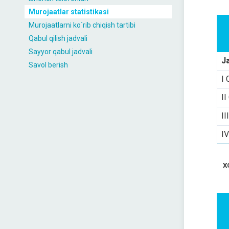
Murojaatlar statistikasi
Murojaatlarni ko`rib chiqish tartibi
Qabul qilish jadvali
Sayyor qabul jadvali
J
Savol berish
I 
II
II
IV
X