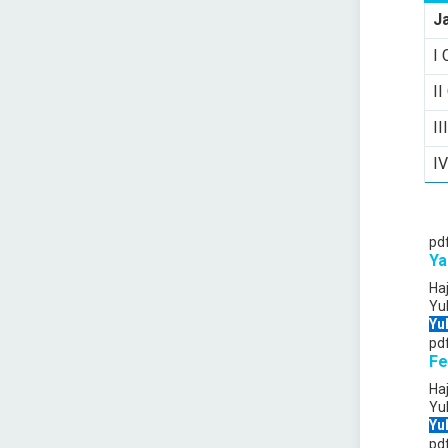
J
I 
II
II
IV
pd
Ya
Ha
Yu
Yu
pd
Fe
Ha
Yu
Yu
pd