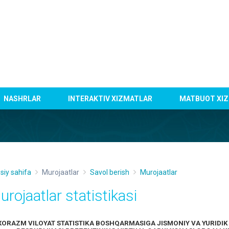
NASHRLAR
INTERAKTIV XIZMATLAR
MATBUOT XIZ
siy sahifa
Murojaatlar
Savol berish
Murojaatlar
urojaatlar statistikasi
XORAZM VILOYAT STATISTIKA BOSHQARMASIGA JISMONIY VA YURIDIK