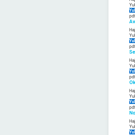
Yu
Yu
pd
Av
Ha
Yu
Yu
pd
Se
Ha
Yu
Yu
pd
Ok
Ha
Yu
Yu
pd
No
Ha
Yu
Yu