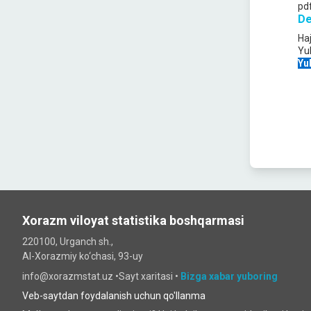
pd
De
Ha
Yu
Yu
Xorazm viloyat statistika boshqarmasi
220100, Urganch sh.,
Al-Xorazmiy ko‘chаsi, 93-uy
info@xorazmstat.uz •
Sayt xaritasi
•
Bizga xabar yuboring
Veb-saytdan foydalanish uchun qo'llanma