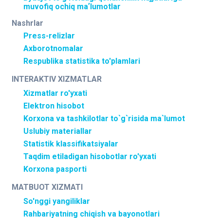
muvofiq ochiq maʼlumotlar
Nashrlar
Press-relizlar
Axborotnomalar
Respublika statistika to'plamlari
INTERAKTIV XIZMATLAR
Xizmatlar ro'yxati
Elektron hisobot
Korxona va tashkilotlar to`g`risida ma`lumot
Uslubiy materiallar
Statistik klassifikatsiyalar
Taqdim etiladigan hisobotlar ro'yxati
Korxona pasporti
MATBUOT XIZMATI
So'nggi yangiliklar
Rahbariyatning chiqish va bayonotlari