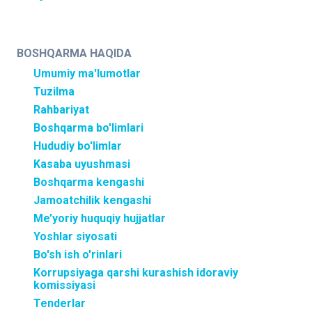
BOSHQARMA HAQIDA
Umumiy ma'lumotlar
Tuzilma
Rahbariyat
Boshqarma bo'limlari
Hududiy bo'limlar
Kasaba uyushmasi
Boshqarma kengashi
Jamoatchilik kengashi
Me’yoriy huquqiy hujjatlar
Yoshlar siyosati
Bo'sh ish o'rinlari
Korrupsiyaga qarshi kurashish idoraviy
komissiyasi
Tenderlar