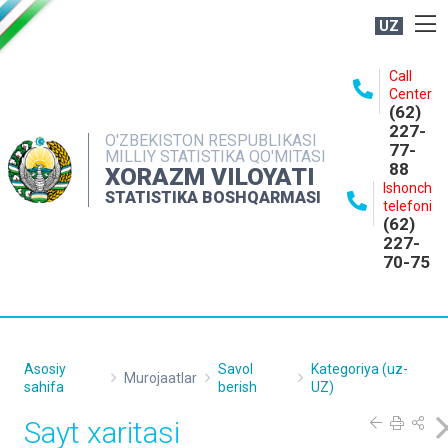
UZ
BOSHQARMA HAQIDA
Call
Center
OCHIQ MA'LUMOTLAR
(62)
227-
NASHRLAR
O'ZBEKISTON RESPUBLIKASI
77-
MILLIY STATISTIKA QO'MITASI
88
INTERAKTIV XIZMATLAR
XORAZM VILOYATI
Ishonch
STATISTIKA BOSHQARMASI
MATBUOT XIZMATI
telefoni
(62)
MUROJAATLAR
227-
70-75
KONTAKTLAR
Asosiy
Savol
Kategoriya (uz-
Murojaatlar
sahifa
berish
UZ)
Sayt xaritasi