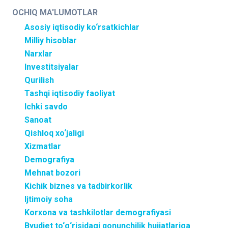
OCHIQ MA'LUMOTLAR
Asosiy iqtisodiy ko‘rsatkichlar
Milliy hisoblar
Narxlar
Investitsiyalar
Qurilish
Tashqi iqtisodiy faoliyat
Ichki savdo
Sanoat
Qishloq xo‘jaligi
Xizmatlar
Demografiya
Mehnat bozori
Kichik biznes va tadbirkorlik
Ijtimoiy soha
Korxona va tashkilotlar demografiyasi
Byudjet to‘g‘risidagi qonunchilik hujjatlariga