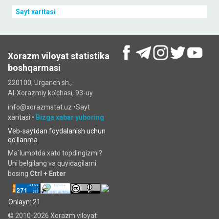
Sayt xaritasi
Xorazm viloyat statistika
boshqarmasi
220100, Urganch sh.,
Al-Xorazmiy ko‘chаsi, 93-uy
info@xorazmstat.uz •
Sayt
xaritasi
•
Bizga xabar yuboring
Veb-saytdan foydalanish uchun
qo'llanma
Ma`lumotda xato topdingizmi?
Uni belgilang va quyidagilarni
bosing
Ctrl + Enter
Onlayn: 21
© 2010-2026 Xorazm viloyat