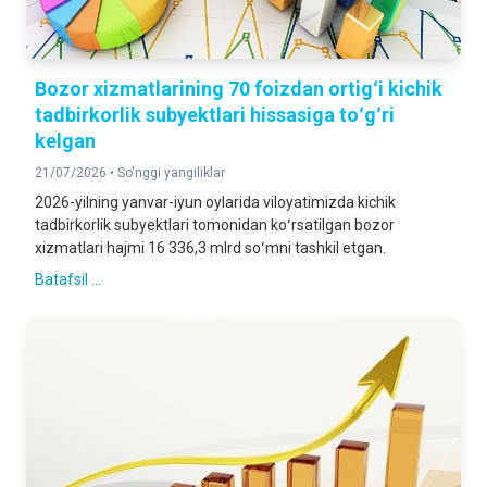
Bozor xizmatlarining 70 foizdan ortigʻi kichik
tadbirkorlik subyektlari hissasiga toʻgʻri
kelgan
21/07/2026 •
So'nggi yangiliklar
2026-yilning yanvar-iyun oylarida viloyatimizda kichik
tadbirkorlik subyektlari tomonidan koʻrsatilgan bozor
xizmatlari hajmi 16 336,3 mlrd soʻmni tashkil etgan.
Batafsil ...