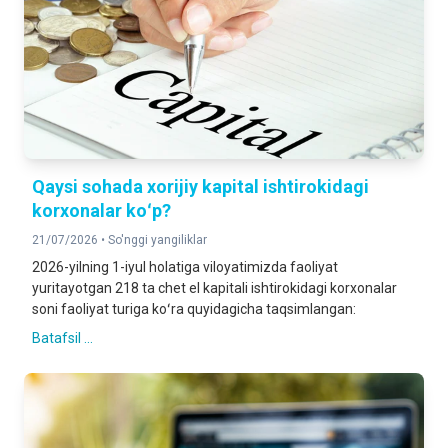
Qaysi sohada xorijiy kapital ishtirokidagi
korxonalar koʻp?
21/07/2026 •
So'nggi yangiliklar
2026-yilning 1-iyul holatiga viloyatimizda faoliyat
yuritayotgan 218 ta chet el kapitali ishtirokidagi korxonalar
soni faoliyat turiga koʻra quyidagicha taqsimlangan:
Batafsil ...