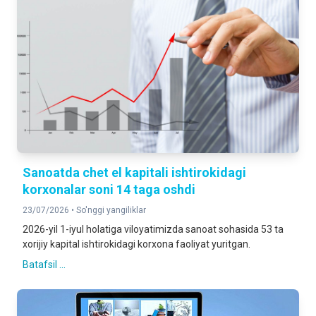
Sanoatda chet el kapitali ishtirokidagi
korxonalar soni 14 taga oshdi
23/07/2026 •
So'nggi yangiliklar
2026-yil 1-iyul holatiga viloyatimizda sanoat sohasida 53 ta
xorijiy kapital ishtirokidagi korxona faoliyat yuritgan.
Batafsil ...