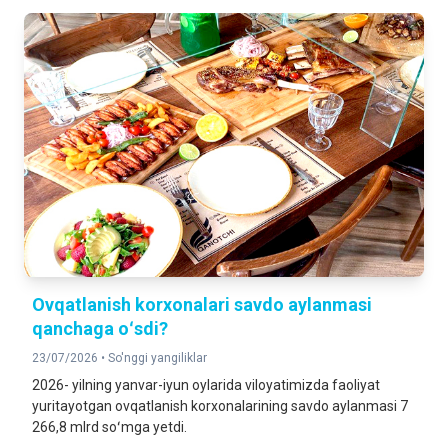
Ovqatlanish korxonalari savdo aylanmasi
qanchaga oʻsdi?
23/07/2026 •
So'nggi yangiliklar
2026- yilning yanvar-iyun oylarida viloyatimizda faoliyat
yuritayotgan ovqatlanish korxonalarining savdo aylanmasi 7
266,8 mlrd soʻmga yetdi.