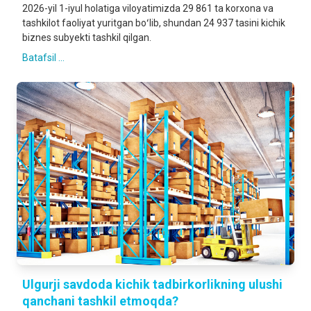
2026-yil 1-iyul holatiga viloyatimizda 29 861 ta korxona va
tashkilot faoliyat yuritgan boʻlib, shundan 24 937 tasini kichik
biznes subyekti tashkil qilgan.
Batafsil ...
Ulgurji savdoda kichik tadbirkorlikning ulushi
qanchani tashkil etmoqda?