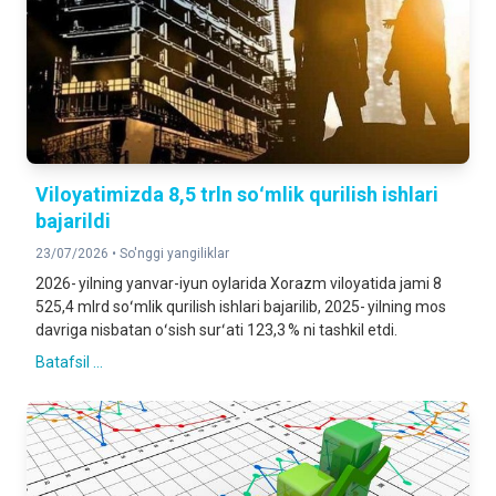
Viloyatimizda 8,5 trln soʻmlik qurilish ishlari
bajarildi
23/07/2026 •
So'nggi yangiliklar
2026- yilning yanvar-iyun oylarida Xorazm viloyatida jami 8
525,4 mlrd soʻmlik qurilish ishlari bajarilib, 2025- yilning mos
davriga nisbatan oʻsish surʻati 123,3 % ni tashkil etdi.
Batafsil ...