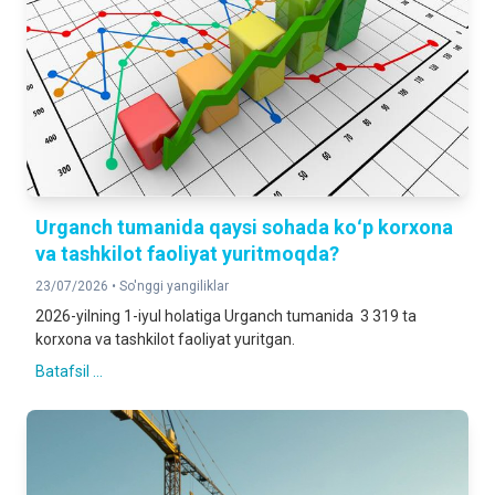
Urganch tumanida qaysi sohada koʻp korxona
va tashkilot faoliyat yuritmoqda?
23/07/2026 •
So'nggi yangiliklar
2026-yilning 1-iyul holatiga Urganch tumanida 3 319 ta
korxona va tashkilot faoliyat yuritgan.
Batafsil ...