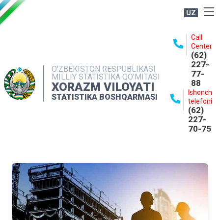
UZ
BOSHQARMA HAQIDA
Call
Center
OCHIQ MA'LUMOTLAR
(62)
227-
NASHRLAR
O'ZBEKISTON RESPUBLIKASI
77-
MILLIY STATISTIKA QO'MITASI
88
INTERAKTIV XIZMATLAR
XORAZM VILOYATI
Ishonch
STATISTIKA BOSHQARMASI
MATBUOT XIZMATI
telefoni
(62)
MUROJAATLAR
227-
70-75
KONTAKTLAR