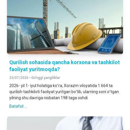
Qurilish sohasida qancha korxona va tashkilot
faoliyat yuritmoqda?
23/07/2026 •
So'nggi yangiliklar
2026- yil 1- iyul holatiga koʻra, Xorazm viloyatida 1 664 ta
qurilish tashkiloti faoliyat yuritgan boʻlib, ularning soni oʻtgan
yilning shu davriga nisbatan 198 taga oshdi.
Batafsil ...