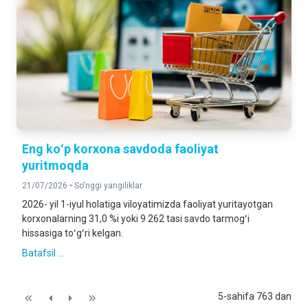
Eng koʻp korxona savdoda faoliyat
yuritmoqda
21/07/2026 •
So'nggi yangiliklar
2026- yil 1-iyul holatiga viloyatimizda faoliyat yuritayotgan
korxonalarning 31,0 %i yoki 9 262 tasi savdo tarmogʻi
hissasiga toʻgʻri kelgan.
Batafsil ...
5-sahifa 763 dan