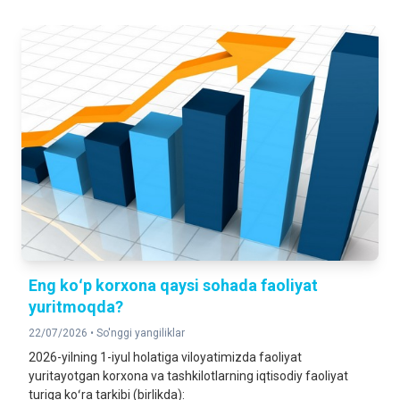
Eng koʻp korxona qaysi sohada faoliyat
yuritmoqda?
22/07/2026 •
So'nggi yangiliklar
2026-yilning 1-iyul holatiga viloyatimizda faoliyat
yuritayotgan korxona va tashkilotlarning iqtisodiy faoliyat
turiga koʻra tarkibi (birlikda):