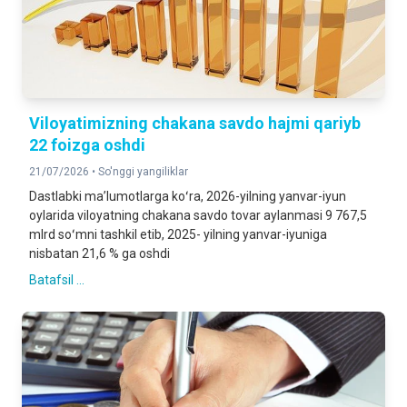
Viloyatimizning chakana savdo hajmi qariyb
22 foizga oshdi
21/07/2026 •
So'nggi yangiliklar
Dastlabki maʼlumotlarga koʻra, 2026-yilning yanvar-iyun
oylarida viloyatning chakana savdo tovar aylanmasi 9 767,5
mlrd soʻmni tashkil etib, 2025- yilning yanvar-iyuniga
nisbatan 21,6 % ga oshdi
Batafsil ...