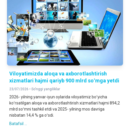
Viloyatimizda aloqa va axborotlashtirish
xizmatlari hajmi qariyb 900 mlrd soʻmga yetdi
23/07/2026 •
So'nggi yangiliklar
2026- yilning yanvar-iyun oylarida viloyatimiz boʻyicha
koʻrsatilgan aloqa va axborotlashtirish xizmatlari hajmi 894,2
mlrd soʻmni tashkil etdi va 2025- yilning mos davriga
nisbatan 14,4 % ga oʻsdi.
Batafsil ...