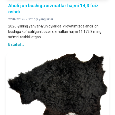
Aholi jon boshiga xizmatlar hajmi 14,3 foiz
oshdi
22/07/2026 •
So'nggi yangiliklar
2026-yilning yanvar-iyun oylarida viloyatimizda aholi jon
boshiga koʻrsatilgan bozor xizmatlari hajmi 11 179,8 ming
soʻmni tashkil etgan.
Batafsil ...