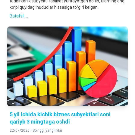
tadbirkorlik subyekti faoliyat yuritayotgan boʻlib, ularning eng
koʻpi quyidagi hududlar hissasiga toʻgʻri kelgan:
Batafsil ...
5 yil ichida kichik biznes subyektlari soni
qariyb 3 mingtaga oshdi
22/07/2026 •
So'nggi yangiliklar