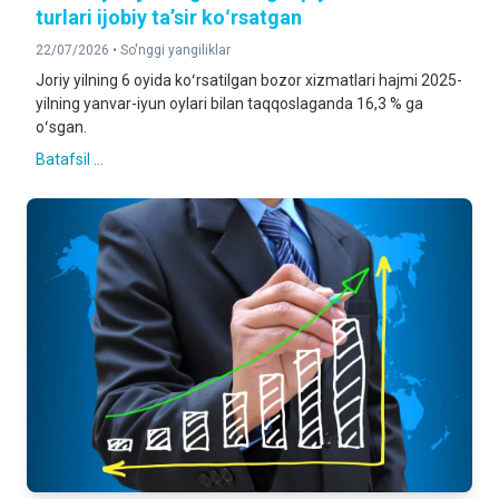
turlari ijobiy taʼsir koʻrsatgan
22/07/2026 •
So'nggi yangiliklar
Joriy yilning 6 oyida koʻrsatilgan bozor xizmatlari hajmi 2025-
yilning yanvar-iyun oylari bilan taqqoslaganda 16,3 % ga
oʻsgan.
Batafsil ...