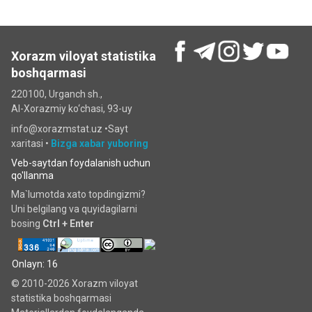
Xorazm viloyat statistika
boshqarmasi
220100, Urganch sh.,
Al-Xorazmiy ko‘chаsi, 93-uy
info@xorazmstat.uz •
Sayt
xaritasi
•
Bizga xabar yuboring
Veb-saytdan foydalanish uchun
qo'llanma
Ma`lumotda xato topdingizmi?
Uni belgilang va quyidagilarni
bosing
Ctrl + Enter
Onlayn: 16
© 2010-2026 Xorazm viloyat
statistika boshqarmasi