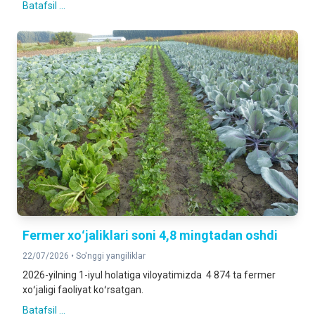
Batafsil ...
Fermer xoʻjaliklari soni 4,8 mingtadan oshdi
22/07/2026 •
So'nggi yangiliklar
2026-yilning 1-iyul holatiga viloyatimizda 4 874 ta fermer
xoʻjaligi faoliyat koʻrsatgan.
Batafsil ...