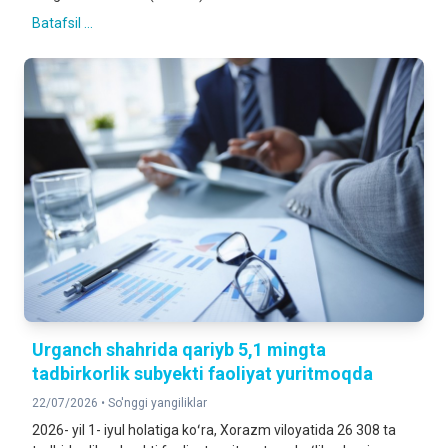
Batafsil ...
Urganch shahrida qariyb 5,1 mingta
tadbirkorlik subyekti faoliyat yuritmoqda
22/07/2026 •
So'nggi yangiliklar
2026- yil 1- iyul holatiga koʻra, Xorazm viloyatida 26 308 ta