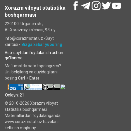
Xorazm viloyat statistika
boshqarmasi
220100, Urganch sh.,
Al-Xorazmiy ko‘chаsi, 93-uy
info@xorazmstat.uz •
Sayt
xaritasi
•
Bizga xabar yuboring
Veb-saytdan foydalanish uchun
qo'llanma
Ma`lumotda xato topdingizmi?
Uni belgilang va quyidagilarni
bosing
Ctrl + Enter
Onlayn: 21
© 2010-2026 Xorazm viloyat
statistika boshqarmasi
Materiallardan foydalanganda
www.xorazmstat.uz havolani
keltirish majburiy.