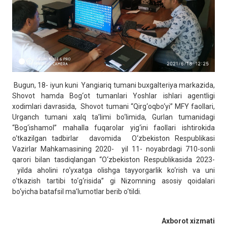
Bugun, 18- iyun kuni Yangiariq tumani buxgalteriya markazida,
Shovot hamda Bog‘ot tumanlari Yoshlar ishlari agentligi
xodimlari davrasida, Shovot tumani “Qirg‘oqbo‘yi” MFY faollari,
Urganch tumani xalq ta’limi bo‘limida, Gurlan tumanidagi
“Bog‘ishamol” mahalla fuqarolar yig‘ini faollari ishtirokida
o‘tkazilgan tadbirlar davomida O‘zbekiston Respublikasi
Vazirlar Mahkamasining 2020- yil 11- noyabrdagi 710-sonli
qarori bilan tasdiqlangan “O‘zbekiston Respublikasida 2023-
yilda aholini ro‘yxatga olishga tayyorgarlik ko‘rish va uni
o‘tkazish tartibi to‘g‘risida” gi Nizomning asosiy qoidalari
bo‘yicha batafsil ma’lumotlar berib o‘tildi.
Axborot xizmati