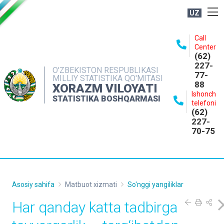
UZ
BOSHQARMA HAQIDA
Call
Center
OCHIQ MA'LUMOTLAR
(62)
227-
NASHRLAR
O'ZBEKISTON RESPUBLIKASI
77-
MILLIY STATISTIKA QO'MITASI
88
INTERAKTIV XIZMATLAR
XORAZM VILOYATI
Ishonch
STATISTIKA BOSHQARMASI
MATBUOT XIZMATI
telefoni
(62)
MUROJAATLAR
227-
70-75
KONTAKTLAR
Asosiy sahifa
Matbuot xizmati
So'nggi yangiliklar
Har qanday katta tadbirga