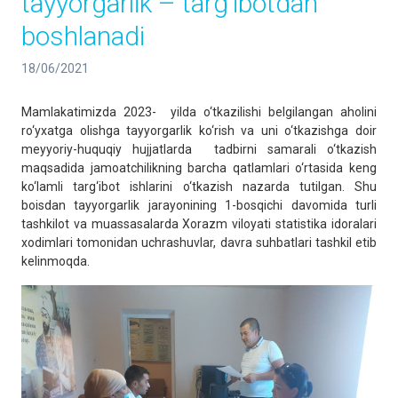
tayyorgarlik – targ‘ibotdan
boshlanadi
18/06/2021
Mamlakatimizda 2023- yilda o‘tkazilishi belgilangan aholini
ro‘yxatga olishga tayyorgarlik ko‘rish va uni o‘tkazishga doir
meyyoriy-huquqiy hujjatlarda tadbirni samarali o‘tkazish
maqsadida jamoatchilikning barcha qatlamlari o‘rtasida keng
ko‘lamli targ‘ibot ishlarini o‘tkazish nazarda tutilgan. Shu
boisdan tayyorgarlik jarayonining 1-bosqichi davomida turli
tashkilot va muassasalarda Xorazm viloyati statistika idoralari
xodimlari tomonidan uchrashuvlar, davra suhbatlari tashkil etib
kelinmoqda.