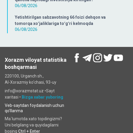
06/08/2026
Yetishtirilgan sabzavotning 66 foizi dehqon va
tomorqa xoʻjaliklariga toʻgʻri kelmoqda
06/08/2026
Xorazm viloyat statistika
boshqarmasi
220100, Urganch sh.,
Al-Xorazmiy ko‘chаsi, 93-uy
info@xorazmstat.uz •
Sayt
xaritasi
•
Bizga xabar yuboring
Veb-saytdan foydalanish uchun
qo'llanma
Ma`lumotda xato topdingizmi?
Uni belgilang va quyidagilarni
bosing
Ctrl + Enter