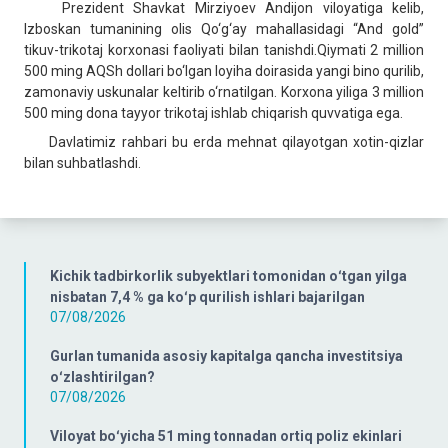
Prezident Shavkat Mirziyoev Andijon viloyatiga kelib,
Izboskan tumanining olis Qo‘g‘ay mahallasidagi “And gold”
tikuv-trikotaj korxonasi faoliyati bilan tanishdi.Qiymati 2 million
500 ming AQSh dollari bo‘lgan loyiha doirasida yangi bino qurilib,
zamonaviy uskunalar keltirib o‘rnatilgan. Korxona yiliga 3 million
500 ming dona tayyor trikotaj ishlab chiqarish quvvatiga ega.
Davlatimiz rahbari bu erda mehnat qilayotgan xotin-qizlar
bilan suhbatlashdi.
Kichik tadbirkorlik subyektlari tomonidan oʻtgan yilga
nisbatan 7,4 % ga koʻp qurilish ishlari bajarilgan
07/08/2026
Gurlan tumanida asosiy kapitalga qancha investitsiya
oʻzlashtirilgan?
07/08/2026
Viloyat boʻyicha 51 ming tonnadan ortiq poliz ekinlari