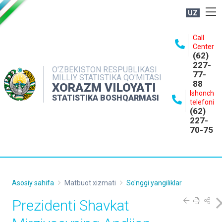
UZ
BOSHQARMA HAQIDA
Call
Center
OCHIQ MA'LUMOTLAR
(62)
227-
NASHRLAR
O'ZBEKISTON RESPUBLIKASI
77-
MILLIY STATISTIKA QO'MITASI
88
INTERAKTIV XIZMATLAR
XORAZM VILOYATI
Ishonch
STATISTIKA BOSHQARMASI
MATBUOT XIZMATI
telefoni
(62)
MUROJAATLAR
227-
70-75
KONTAKTLAR
Asosiy sahifa
Matbuot xizmati
So'nggi yangiliklar
Prezidenti Shavkat