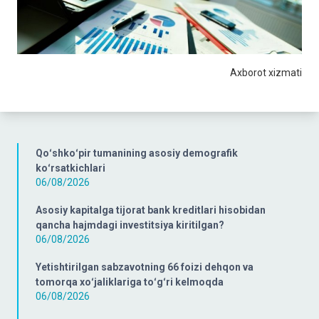
Axborot xizmati
Qoʻshkoʻpir tumanining asosiy demografik
koʻrsatkichlari
06/08/2026
Asosiy kapitalga tijorat bank kreditlari hisobidan
qancha hajmdagi investitsiya kiritilgan?
06/08/2026
Yetishtirilgan sabzavotning 66 foizi dehqon va
tomorqa xoʻjaliklariga toʻgʻri kelmoqda
06/08/2026