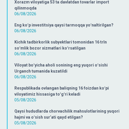
Xorazm viloyatiga 53 ta davlatdan tovarlar import
qilinmoqda
06/08/2026
Eng koʻp investitsiya qaysi tarmoqqa yoʻnaltirilgan?
06/08/2026
Kichik tadbirkorlik subyektlari tomonidan 16 trln
soʻmlik bozor xizmatlari koʻrsatilgan
06/08/2026
Viloyat boʻyicha aholi sonining eng yuqori oʻsishi
Urganch tumanida kuzatildi
06/08/2026
Respublikada ovlangan baliqning 16 foizdan koʻpi
viloyatimiz hissasiga toʻgʻri keladi
05/08/2026
Qaysi hududlarda chorvachilik mahsulotlarining yuqori
hajmi va oʻsish surʼati qayd etilgan?
05/08/2026