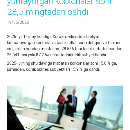
yuritayotgan korxonalar soni
28,5 mingtadan oshdi
19/05/2026
2026- yil 1- may holatiga Xorazm viloyatda faoliyat
koʻrsatayotgan korxona va tashkilotlar soni (dehqon va fermer
xoʻjaliklari bundan mustasno) 28 566 tani tashkil etadi, shundan
25 041 tasi yoki 87,7 %i kichik tadbirkorlik subyektlaridir.
2025- yilning shu davriga nisbatan korxonalar soni 15,0 % ga,
jumladan, kichik biznes subyektlari 15,9 % ga oshdi.