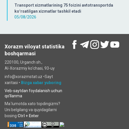
Transport xizmatlarining 75 foizini avtotransportda
koʻrsatilgan xizmatlar tashkil etadi
05/08/2026
Xorazm viloyat statistika
boshqarmasi
220100, Urganch sh.,
Al-Xorazmiy ko‘chаsi, 93-uy
info@xorazmstat.uz •
Sayt
xaritasi
•
Bizga xabar yuboring
Veb-saytdan foydalanish uchun
qo'llanma
Ma`lumotda xato topdingizmi?
Uni belgilang va quyidagilarni
bosing
Ctrl + Enter