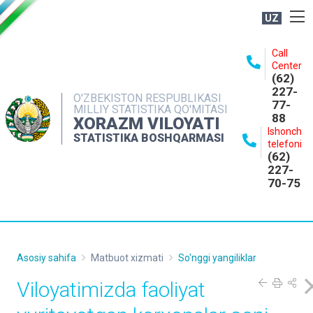
UZ
BOSHQARMA HAQIDA
Call
Center
OCHIQ MA'LUMOTLAR
(62)
227-
NASHRLAR
O'ZBEKISTON RESPUBLIKASI
77-
MILLIY STATISTIKA QO'MITASI
88
INTERAKTIV XIZMATLAR
XORAZM VILOYATI
Ishonch
STATISTIKA BOSHQARMASI
MATBUOT XIZMATI
telefoni
(62)
MUROJAATLAR
227-
70-75
KONTAKTLAR
Asosiy sahifa
Matbuot xizmati
So'nggi yangiliklar
Viloyatimizda faoliyat