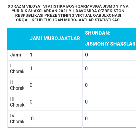
XORAZM VILOYAT STATISTIKA BOSHQARMASIGA JISMONIY VA
YURIDIK SHAXSLARDAN 2021 YIL DAVOMIDA O'ZBEKISTON
RESPUBLIKASI PREZENTINING VIRTUAL QABULXONASI
ORQALI KELIB TUSHGAN MUROJAATLAR STATISTIKASI
SHUNDAN:
JAMI MUROJAATLAR
JISMONIY SHAXSLA
Jami
1
0
I
1
0
Chorak
II
0
0
Chorak
III
0
0
Chorak
IV
0
0
Chorak