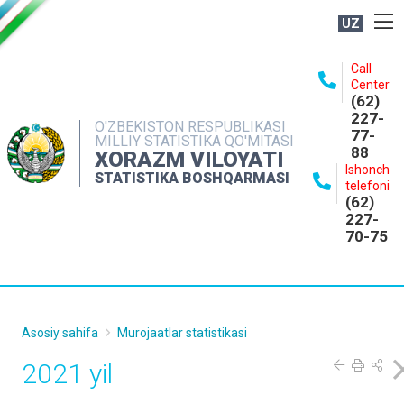
UZ
BOSHQARMA HAQIDA
Call
Center
OCHIQ MA'LUMOTLAR
(62)
227-
NASHRLAR
O'ZBEKISTON RESPUBLIKASI
77-
MILLIY STATISTIKA QO'MITASI
88
INTERAKTIV XIZMATLAR
XORAZM VILOYATI
Ishonch
STATISTIKA BOSHQARMASI
MATBUOT XIZMATI
telefoni
(62)
MUROJAATLAR
227-
70-75
KONTAKTLAR
Asosiy sahifa
Murojaatlar statistikasi
2021 yil