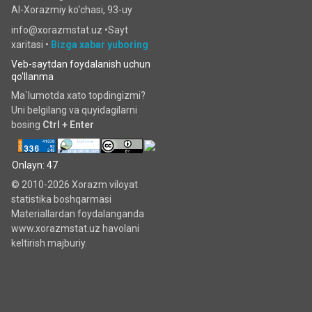
Al-Xorazmiy ko‘chаsi, 93-uy
info@xorazmstat.uz •
Sayt
xaritasi
•
Bizga xabar yuboring
Veb-saytdan foydalanish uchun
qo'llanma
Ma`lumotda xato topdingizmi?
Uni belgilang va quyidagilarni
bosing
Ctrl + Enter
Onlayn: 47
© 2010-2026 Xorazm viloyat
statistika boshqarmasi
Materiallardan foydalanganda
www.xorazmstat.uz havolani
keltirish majburiy.