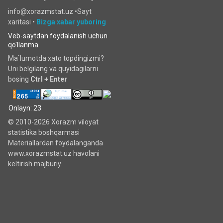
info@xorazmstat.uz •
Sayt
xaritasi
•
Bizga xabar yuboring
Veb-saytdan foydalanish uchun
qo'llanma
Ma`lumotda xato topdingizmi?
Uni belgilang va quyidagilarni
bosing
Ctrl + Enter
Onlayn: 23
© 2010-2026 Xorazm viloyat
statistika boshqarmasi
Materiallardan foydalanganda
www.xorazmstat.uz havolani
keltirish majburiy.