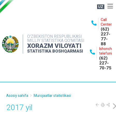
UZ
BOSHQARMA HAQIDA
Call
Center
OCHIQ MA'LUMOTLAR
(62)
227-
NASHRLAR
O'ZBEKISTON RESPUBLIKASI
77-
MILLIY STATISTIKA QO'MITASI
88
INTERAKTIV XIZMATLAR
XORAZM VILOYATI
Ishonch
STATISTIKA BOSHQARMASI
MATBUOT XIZMATI
telefoni
(62)
MUROJAATLAR
227-
70-75
KONTAKTLAR
Asosiy sahifa
Murojaatlar statistikasi
2017 yil