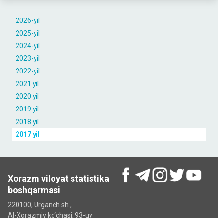
2026-yil
2025-yil
2024-yil
2023-yil
2022-yil
2021 yil
2020 yil
2019 yil
2018 yil
2017 yil
Xorazm viloyat statistika
boshqarmasi
220100, Urganch sh.,
Al-Xorazmiy ko‘chаsi, 93-uy