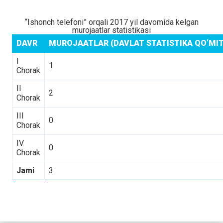
“Ishonch telefoni” orqali 2017 yil davomida kelgan
murojaatlar statistikasi
DAVR
MUROJAATLAR (DAVLAT STATISTIKA QO’MIT
I
1
Chorak
II
2
Chorak
III
0
Chorak
IV
0
Chorak
Jami
3