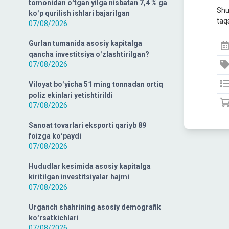
tomonidan oʻtgan yilga nisbatan 7,4 % ga
Shu
koʻp qurilish ishlari bajarilgan
taqs
07/08/2026
Gurlan tumanida asosiy kapitalga
qancha investitsiya oʻzlashtirilgan?
07/08/2026
Viloyat boʻyicha 51 ming tonnadan ortiq
poliz ekinlari yetishtirildi
07/08/2026
Sanoat tovarlari eksporti qariyb 89
foizga koʻpaydi
07/08/2026
Hududlar kesimida asosiy kapitalga
kiritilgan investitsiyalar hajmi
07/08/2026
Urganch shahrining asosiy demografik
koʻrsatkichlari
07/08/2026