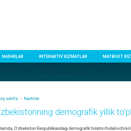
NASHRLAR
INTERAKTIV XIZMATLAR
MATBUOT XIZ
siy sahifa
Nashrlar
’zbekistonning demografik yillik to’
plamda, O’zbekiston Respublikasidagi demografik holatni ifodalovchi ko’rs