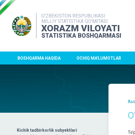
O'ZBEKISTON RESPUBLIKASI
MILLIY STATISTIKA QO'MITASI
XORAZM VILOYATI
STATISTIKA BOSHQARMASI
BOSHQARMA HAQIDA
OCHIQ MA'LUMOTLAR
Aso
O
Kichik tadbirkorlik subyektlari
To’