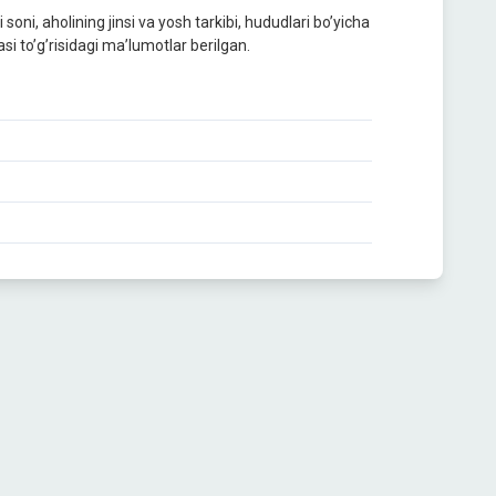
oni, aholining jinsi va yosh tarkibi, hududlari bo’yicha
asi to’g’risidagi ma’lumotlar berilgan.