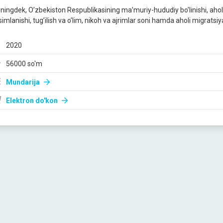
ningdek, O’zbekiston Respublikasining ma’muriy-hududiy bo’linishi, aholi s
imlanishi, tug’ilish va o’lim, nikoh va ajrimlar soni hamda aholi migratsiy
2020
56000 so'm
Mundarija
Elektron do'kon