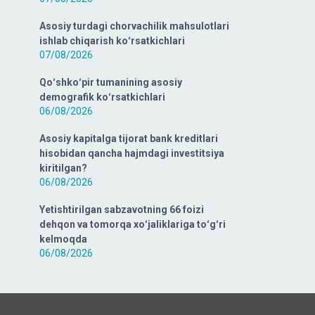
Asosiy turdagi chorvachilik mahsulotlari
ishlab chiqarish koʻrsatkichlari
07/08/2026
Qoʻshkoʻpir tumanining asosiy
demografik koʻrsatkichlari
06/08/2026
Asosiy kapitalga tijorat bank kreditlari
hisobidan qancha hajmdagi investitsiya
kiritilgan?
06/08/2026
Yetishtirilgan sabzavotning 66 foizi
dehqon va tomorqa xoʻjaliklariga toʻgʻri
kelmoqda
06/08/2026