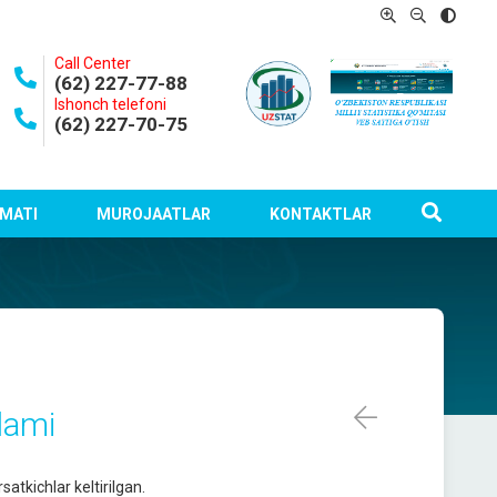
Call Center
(62) 227-77-88
Ishonch telefoni
(62) 227-70-75
MATI
MUROJAATLAR
KONTAKTLAR
plami
atkichlar keltirilgan.