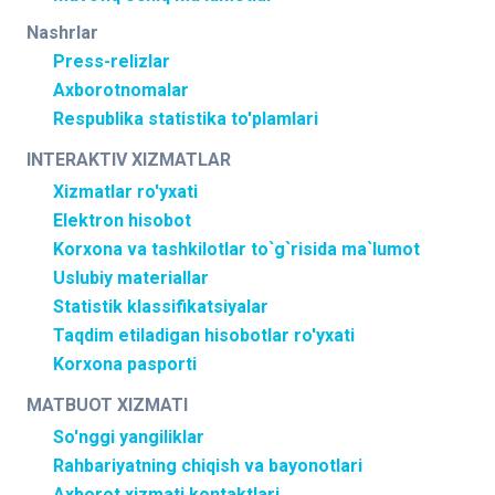
Nashrlar
Press-relizlar
Axborotnomalar
Respublika statistika to'plamlari
INTERAKTIV XIZMATLAR
Xizmatlar ro'yxati
Elektron hisobot
Korxona va tashkilotlar to`g`risida ma`lumot
Uslubiy materiallar
Statistik klassifikatsiyalar
Taqdim etiladigan hisobotlar ro'yxati
Korxona pasporti
MATBUOT XIZMATI
So'nggi yangiliklar
Rahbariyatning chiqish va bayonotlari
Axborot xizmati kontaktlari