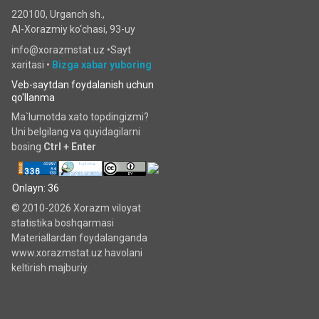
220100, Urganch sh.,
Al-Xorazmiy ko‘chаsi, 93-uy
info@xorazmstat.uz •
Sayt
xaritasi
•
Bizga xabar yuboring
Veb-saytdan foydalanish uchun
qo'llanma
Ma`lumotda xato topdingizmi?
Uni belgilang va quyidagilarni
bosing
Ctrl + Enter
Onlayn: 36
© 2010-2026 Xorazm viloyat
statistika boshqarmasi
Materiallardan foydalanganda
www.xorazmstat.uz havolani
keltirish majburiy.