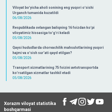
Viloyat boʻyicha aholi sonining eng yuqori oʻsishi
Urganch tumanida kuzatildi
06/08/2026
Respublikada ovlangan baliqning 16 foizdan koʻpi
viloyatimiz hissasiga toʻgʻri keladi
05/08/2026
Qaysi hududlarda chorvachilik mahsulotlarining yuqori
hajmi va oʻsish surʼati qayd etilgan?
05/08/2026
Transport xizmatlarining 75 foizini avtotransportda
koʻrsatilgan xizmatlar tashkil etadi
05/08/2026
Xorazm viloyat statistika
boshqarmasi