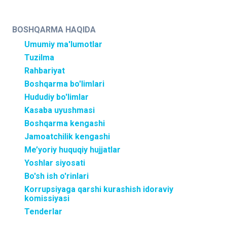
BOSHQARMA HAQIDA
Umumiy ma'lumotlar
Tuzilma
Rahbariyat
Boshqarma bo'limlari
Hududiy bo'limlar
Kasaba uyushmasi
Boshqarma kengashi
Jamoatchilik kengashi
Me’yoriy huquqiy hujjatlar
Yoshlar siyosati
Bo'sh ish o'rinlari
Korrupsiyaga qarshi kurashish idoraviy
komissiyasi
Tenderlar