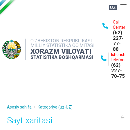
UZ
BOSHQARMA HAQIDA
Call
Center
OCHIQ MA'LUMOTLAR
(62)
227-
NASHRLAR
O'ZBEKISTON RESPUBLIKASI
77-
MILLIY STATISTIKA QO'MITASI
88
INTERAKTIV XIZMATLAR
XORAZM VILOYATI
Ishonch
STATISTIKA BOSHQARMASI
MATBUOT XIZMATI
telefoni
(62)
MUROJAATLAR
227-
70-75
KONTAKTLAR
Asosiy sahifa
Kategoriya (uz-UZ)
Sayt xaritasi