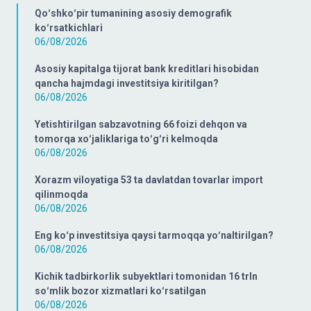
Qoʻshkoʻpir tumanining asosiy demografik
koʻrsatkichlari
06/08/2026
Asosiy kapitalga tijorat bank kreditlari hisobidan
qancha hajmdagi investitsiya kiritilgan?
06/08/2026
Yetishtirilgan sabzavotning 66 foizi dehqon va
tomorqa xoʻjaliklariga toʻgʻri kelmoqda
06/08/2026
Xorazm viloyatiga 53 ta davlatdan tovarlar import
qilinmoqda
06/08/2026
Eng koʻp investitsiya qaysi tarmoqqa yoʻnaltirilgan?
06/08/2026
Kichik tadbirkorlik subyektlari tomonidan 16 trln
soʻmlik bozor xizmatlari koʻrsatilgan
06/08/2026