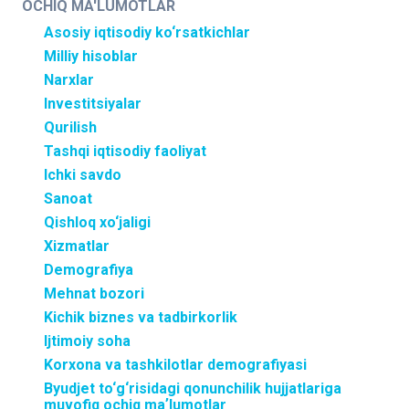
OCHIQ MA'LUMOTLAR
Asosiy iqtisodiy ko‘rsatkichlar
Milliy hisoblar
Narxlar
Investitsiyalar
Qurilish
Tashqi iqtisodiy faoliyat
Ichki savdo
Sanoat
Qishloq xo‘jaligi
Xizmatlar
Demografiya
Mehnat bozori
Kichik biznes va tadbirkorlik
Ijtimoiy soha
Korxona va tashkilotlar demografiyasi
Byudjet to‘g‘risidagi qonunchilik hujjatlariga
muvofiq ochiq maʼlumotlar