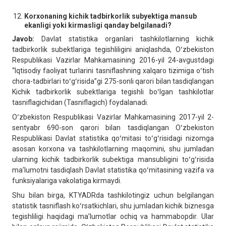
Korxonaning kichik tadbirkorlik subyektiga mansub
ekanligi yoki kirmasligi qanday belgilanadi?
Javob:
Davlat statistika organlari tashkilotlarning kichik
tadbirkorlik subektlariga tegishliligini aniqlashda, Oʻzbekiston
Respublikasi Vazirlar Mahkamasining 2016-yil 24-avgustdagi
“Iqtisodiy faoliyat turlarini tasniflashning xalqaro tizimiga oʻtish
chora-tadbirlari toʻgʻrisida”gi 275-sonli qarori bilan tasdiqlangan
Kichik tadbirkorlik subektlariga tegishli boʻlgan tashkilotlar
tasniflagichidan (Tasniflagich) foydalanadi.
Oʻzbekiston Respublikasi Vazirlar Mahkamasining 2017-yil 2-
sentyabr 690-son qarori bilan tasdiqlangan Oʻzbekiston
Respublikasi Davlat statistika qoʻmitasi toʻgʻrisidagi nizomga
asosan korxona va tashkilotlarning maqomini, shu jumladan
ularning kichik tadbirkorlik subektiga mansubligini toʻgʻrisida
maʼlumotni tasdiqlash Davlat statistika qoʻmitasining vazifa va
funksiyalariga vakolatiga kirmaydi.
Shu bilan birga, KTYADRda tashkilotingiz uchun belgilangan
statistik tasniflash koʻrsatkichlari, shu jumladan kichik biznesga
tegishliligi haqidagi maʼlumotlar ochiq va hammabopdir. Ular