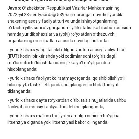
Javob:
Oʻzbekiston Respublikasi Vazirlar Mahkamasining
2022-yil 28-sentyabrdagi 539-son qaroriga muvofiq, yuridik
shaxsning asosiy faoliyat turi va unda ishlayotganlarning
oʻrtacha yillik soni oʻzgarganda - yillik statistika hisoboti asosida
hamda yuridik shaxslar va (yoki) roʻyxatdan oʻtkazuvchi
organlarning murojaatlari asosida quyidagi hollarda:
- yuridik shaxs yangi tashkil etilgan vaqtda asosiy faoliyat turi
(IFUT) kodini biriktirishda yoki xodimlar soni toʻgʻrisidagi
maʼlumotni toʻldirishda noaniqlikka yoʻl qoʻyilgan deb
hisoblanganda;
- yuridik shaxs faoliyat koʻrsatmayotganda, qoʻshib olish yoʻli
bilan qayta tashkil etilganda, belgilangan tartibda faoliyati
tiklanganda;
- yuridik shaxs qayta roʻyxatdan oʻtib, taʼsis hujjatlarida ushbu
faoliyat turi asosiy faoliyat turi deb belgilanganda;
- yuridik shaxs maʼlum faoliyatni amalga oshirish boʻyicha
litsenziya olganda yoki litsenziyasi bekor qilinganda.