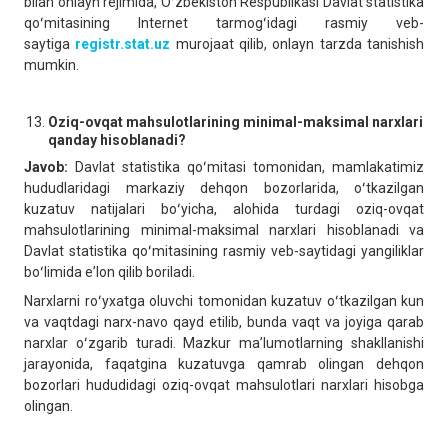
bilan onlayn rejimida, Oʻzbekiston Respublikasi Davlat statistika
qoʻmitasining Internet tarmogʻidagi rasmiy veb-
saytiga
registr.stat.uz
murojaat qilib, onlayn tarzda tanishish
mumkin.
Oziq-ovqat mahsulotlarining minimal-maksimal narxlari
qanday hisoblanadi?
Javob:
Davlat statistika qoʻmitasi tomonidan, mamlakatimiz
hududlaridagi markaziy dehqon bozorlarida, oʻtkazilgan
kuzatuv natijalari boʻyicha, alohida turdagi oziq-ovqat
mahsulotlarining minimal-maksimal narxlari hisoblanadi va
Davlat statistika qoʻmitasining rasmiy veb-saytidagi yangiliklar
boʻlimida eʼlon qilib boriladi.
Narxlarni roʻyxatga oluvchi tomonidan kuzatuv oʻtkazilgan kun
va vaqtdagi narx-navo qayd etilib, bunda vaqt va joyiga qarab
narxlar oʻzgarib turadi. Mazkur maʼlumotlarning shakllanishi
jarayonida, faqatgina kuzatuvga qamrab olingan dehqon
bozorlari hududidagi oziq-ovqat mahsulotlari narxlari hisobga
olingan.