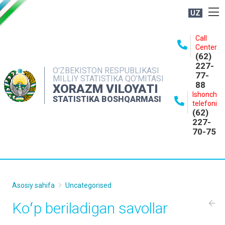
UZ
BOSHQARMA HAQIDA
Call
Center
OCHIQ MA'LUMOTLAR
(62)
227-
NASHRLAR
O'ZBEKISTON RESPUBLIKASI
77-
MILLIY STATISTIKA QO'MITASI
88
INTERAKTIV XIZMATLAR
XORAZM VILOYATI
Ishonch
STATISTIKA BOSHQARMASI
MATBUOT XIZMATI
telefoni
(62)
MUROJAATLAR
227-
70-75
KONTAKTLAR
Asosiy sahifa
Uncategorised
Koʻp beriladigan savollar