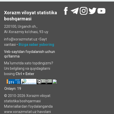
Xorazm viloyat statistika
boshqarmasi
220100, Urganch sh.,
Al-Xorazmiy ko‘chаsi, 93-uy
info@xorazmstat.uz •
Sayt
xaritasi
•
Bizga xabar yuboring
Veb-saytdan foydalanish uchun
qo'llanma
Ma`lumotda xato topdingizmi?
Uni belgilang va quyidagilarni
bosing
Ctrl + Enter
Onlayn: 19
© 2010-2026 Xorazm viloyat
statistika boshqarmasi
Materiallardan foydalanganda
www.xorazmstat.uz havolani