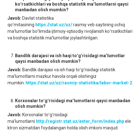
koʻrsatkichlari va boshqa statistik maʼlumotlarni qaysi
manbadan olish mumkin?
Javob:
Davlat statistika
qoʻmitasining
https://stat.uz/uz/
rasmiy veb saytining ochiq
maʼlumotlar boʻlimida ijtimoiy-iqtisodiy rivojlanish koʻrsatkichlari
va boshqa statistik maʼlumotlar joylashtirilgan.
Bandlik darajasi va ish haqi toʻgʻrisidagi maʼlumotlar
qaysi manbadan olish mumkin?
Javob:
Bandlik darajasi va ish haqi toʻgʻrisidagi statistik
maʼlumotlarni mazkur havola orqali olishingiz
mumkin:
https://stat.uz/uz/rasmiy-statistika/labor-market-2
Korxonalar toʻgʻrisidagi maʼlumotlarni qaysi manbadan
olish mumkin?
Javob:
Korxonalar toʻgʻrisidagi
maʼlumotlarni
http://registr.stat.uz/enter_form/index.php
ele
ktron xizmatdan foydalangan holda olish imkoni mavjud.