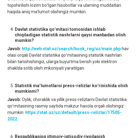
topshirilishi lozim boʻlgan hisobotlar va ularning muddatlari
haqida aniq maʼlumot olishingiz mumkin.
Davlat statistika qoʻmitasi tomonidan ishlab
chiqiladigan statistik nashrlarni qaysi manbadan olish
mumkin?
Javob:
http://web.stat.uz/search/book_reg/uz/main.php
hav
olasi orqali Davlat statistika qoʻmitasining statistik nashrlari
bilan tanishishingiz, ularga buyurtma berish yoki elektron
shaklda sotib olish imkoniyati yaratilgan.
Statistik maʼlumotlarni press-relizlar koʻrinishida olish
mumkinmi?
Javob:
Oylik, choraklik va yillik press-relizlarni Davlat statistika
qoʻmitasining rasmiy saytida makzur havola orqali olishingiz
mumkin:
https://stat.uz/uz/default/press-relizlar/17505-
2022
Respublikaning ijtimoiy-iqtisodiy rivojlanish