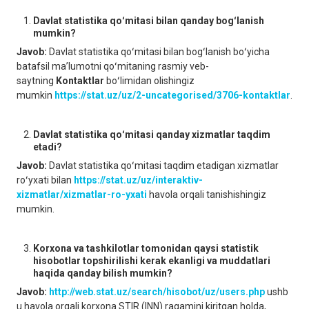
Davlat statistika qoʻmitasi bilan qanday bogʻlanish
mumkin?
Javob:
Davlat statistika qoʻmitasi bilan bogʻlanish boʻyicha
batafsil maʼlumotni qoʻmitaning rasmiy veb-
saytning
Kontaktlar
boʻlimidan olishingiz
mumkin
https://stat.uz/uz/2-uncategorised/3706-kontaktlar
.
Davlat statistika qoʻmitasi qanday xizmatlar taqdim
etadi?
Javob:
Davlat statistika qoʻmitasi taqdim etadigan xizmatlar
roʻyxati bilan
https://stat.uz/uz/interaktiv-
xizmatlar/xizmatlar-ro-yxati
havola orqali tanishishingiz
mumkin.
Korxona va tashkilotlar tomonidan qaysi statistik
hisobotlar topshirilishi kerak ekanligi va muddatlari
haqida qanday bilish mumkin?
Javob:
http://web.stat.uz/search/hisobot/uz/users.php
ushb
u havola orqali korxona STIR (INN) raqamini kiritgan holda,