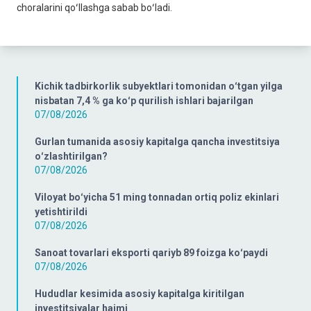
choralarini qoʻllashga sabab boʻladi.
Kichik tadbirkorlik subyektlari tomonidan oʻtgan yilga
nisbatan 7,4 % ga koʻp qurilish ishlari bajarilgan
07/08/2026
Gurlan tumanida asosiy kapitalga qancha investitsiya
oʻzlashtirilgan?
07/08/2026
Viloyat boʻyicha 51 ming tonnadan ortiq poliz ekinlari
yetishtirildi
07/08/2026
Sanoat tovarlari eksporti qariyb 89 foizga koʻpaydi
07/08/2026
Hududlar kesimida asosiy kapitalga kiritilgan
investitsiyalar hajmi