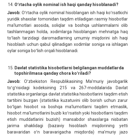
Oʻrtacha oylik nominal ish haqi qanday hisoblanadi?
Javob:
Oʻrtacha oylik nominal hisoblangan ish haqi koʻrsatkichi
yuridik shaxslar tomonidan taqdim etiladigan rasmiy hisobotlar
maʼlumotlari asosida, soliqlar va boshqa ushlanmalarni olib
tashlanmagan holda, xodimlarga hisoblangan mehnatga haq
toʻlash tarzidagi daromadlarning umumiy miqdorini ish haqi
hisoblash uchun qabul qilinadigan xodimlar soniga va ishlagan
oylar soniga boʻlish orqali hisoblanadi.
Davlat statistika hisobotlarni belgilangan muddatlarda
topshirilmasa qanday chora koʻriladi?
Javob:
Oʻzbekiston Respublikasining Maʼmuriy javobgarlik
toʻgʻrisidagi kodeksining 215 va 267-moddalarida Davlat
statistika organlariga davlat statistika hisobotlarini taqdim etish
tartibini buzgan (statistika kuzatuvini olib borish uchun zarur
boʻlgan hisobot va boshqa maʼlumotlarni taqdim etmaslik,
hisobot maʼlumotlarini buzib koʻrsatish yoki hisobotlarni taqdim
etish muddatlarini buzish) mansabdor shaxslarga nisbatan
jarima shaklidagi (bazaviy hisoblash miqdorining yetti
baravaridan oʻn baravarigacha miqdorda) maʼmuriy jazo