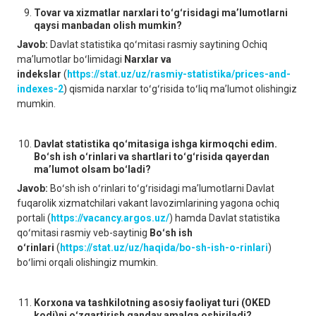
Tovar va xizmatlar narxlari toʻgʻrisidagi maʼlumotlarni
qaysi manbadan olish mumkin?
Javob:
Davlat statistika qoʻmitasi rasmiy saytining Ochiq
maʼlumotlar boʻlimidagi
Narxlar va
indekslar
(
https://stat.uz/uz/rasmiy-statistika/prices-and-
indexes-2
) qismida narxlar toʻgʻrisida toʻliq maʼlumot olishingiz
mumkin.
Davlat statistika qoʻmitasiga ishga kirmoqchi edim.
Boʻsh ish oʻrinlari va shartlari toʻgʻrisida qayerdan
maʼlumot olsam boʻladi?
Javob:
Boʻsh ish oʻrinlari toʻgʻrisidagi maʼlumotlarni Davlat
fuqarolik xizmatchilari vakant lavozimlarining yagona ochiq
portali (
https://vacancy.argos.uz/
) hamda Davlat statistika
qoʻmitasi rasmiy veb-saytinig
Boʻsh ish
oʻrinlari
(
https://stat.uz/uz/haqida/bo-sh-ish-o-rinlari
)
boʻlimi orqali olishingiz mumkin.
Korxona va tashkilotning asosiy faoliyat turi (OKED
kodi)ni oʻzgartirish qanday amalga oshiriladi?