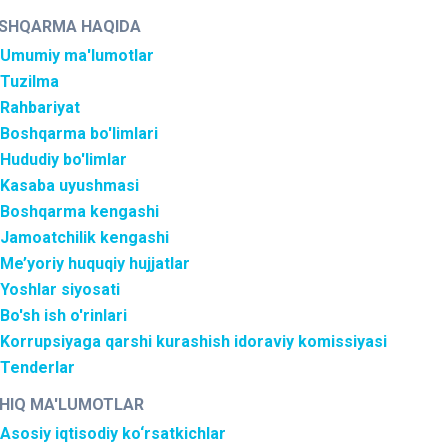
SHQARMA HAQIDA
Umumiy ma'lumotlar
Tuzilma
Rahbariyat
Boshqarma bo'limlari
Hududiy bo'limlar
Kasaba uyushmasi
Boshqarma kengashi
Jamoatchilik kengashi
Me’yoriy huquqiy hujjatlar
Yoshlar siyosati
Bo'sh ish o'rinlari
Korrupsiyaga qarshi kurashish idoraviy komissiyasi
Tenderlar
HIQ MA'LUMOTLAR
Asosiy iqtisodiy ko‘rsatkichlar