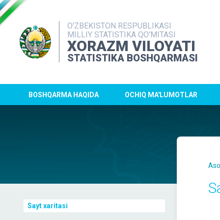
O'ZBEKISTON RESPUBLIKASI
MILLIY STATISTIKA QO'MITASI
XORAZM VILOYATI
STATISTIKA BOSHQARMASI
BOSHQARMA HAQIDA
OCHIQ MA'LUMOTLAR
Aso
Sa
Sayt xaritasi