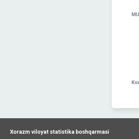
MU
Kon
Xorazm viloyat statistika boshqarmasi