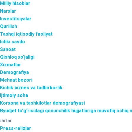
Milliy hisoblar
Narxlar
Investitsiyalar
Qurilish
Tashqi iqtisodiy faoliyat
Ichki savdo
Sanoat
Qishloq xo‘jaligi
Xizmatlar
Demografiya
Mehnat bozori
Kichik biznes va tadbirkorlik
Ijtimoiy soha
Korxona va tashkilotlar demografiyasi
Byudjet to‘g‘risidagi qonunchilik hujjatlariga muvofiq ochiq
shrlar
Press-relizlar