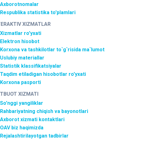
Axborotnomalar
Respublika statistika to'plamlari
TERAKTIV XIZMATLAR
Xizmatlar ro'yxati
Elektron hisobot
Korxona va tashkilotlar to`g`risida ma`lumot
Uslubiy materiallar
Statistik klassifikatsiyalar
Taqdim etiladigan hisobotlar ro'yxati
Korxona pasporti
TBUOT XIZMATI
So'nggi yangiliklar
Rahbariyatning chiqish va bayonotlari
Axborot xizmati kontaktlari
OAV biz haqimizda
Rejalashtirilayotgan tadbirlar