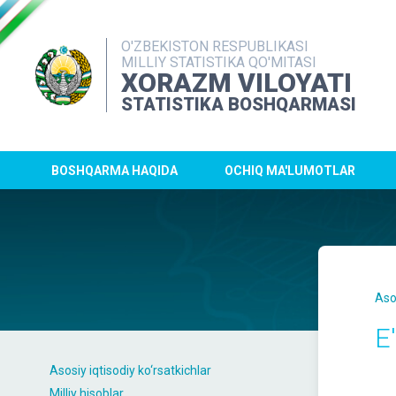
O'ZBEKISTON RESPUBLIKASI
MILLIY STATISTIKA QO'MITASI
XORAZM VILOYATI
STATISTIKA BOSHQARMASI
BOSHQARMA HAQIDA
OCHIQ MA'LUMOTLAR
Aso
E'
Asosiy iqtisodiy ko‘rsatkichlar
Milliy hisoblar