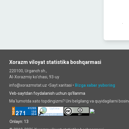
.
Xorazm viloyat statistika boshqarmasi
220100, Urganch sh.,
Al-Xorazmiy ko‘chаsi, 93-uy
info@xorazmstat.uz •
Sayt xaritasi
•
Bizga xabar yuboring
Veb-saytdan foydalanish uchun qo'llanma
Ma`lumotda xato topdingizmi? Uni belgilang va quyidagilarni bosi
Onlayn: 13