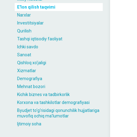
E'lon qilish taqvimi
Narxlar
Investitsiyalar
Qurilish
Tashqi iqtisodiy faoliyat
Ichki savdo
Sanoat
Qishloq xo'jaligi
Xizmatlar
Demografiya
Mehnat bozori
Kichik biznes va tadbirkorlik
Korxona va tashkilotlar demografiyasi
Byudjet to‘g‘risidagi qonunchilik hujjatlariga
muvofiq ochiq maʼlumotlar
Ijtimoiy soha