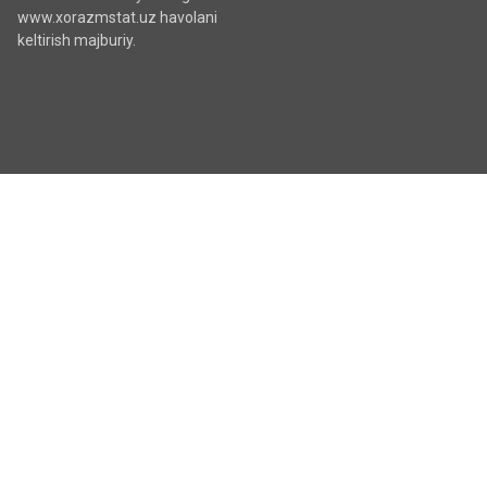
www.xorazmstat.uz havolani
keltirish majburiy.