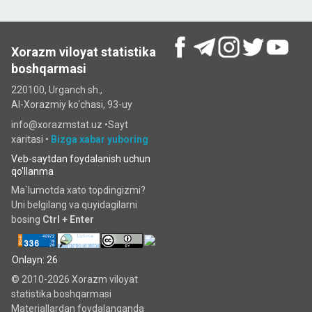
Xorazm viloyat statistika
boshqarmasi
220100, Urganch sh.,
Al-Xorazmiy ko‘chаsi, 93-uy
info@xorazmstat.uz •
Sayt
xaritasi
•
Bizga xabar yuboring
Veb-saytdan foydalanish uchun
qo'llanma
Ma`lumotda xato topdingizmi?
Uni belgilang va quyidagilarni
bosing
Ctrl + Enter
Onlayn: 26
© 2010-2026 Xorazm viloyat
statistika boshqarmasi
Materiallardan foydalanganda