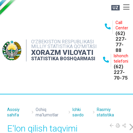
UZ
BOSHQARMA HAQIDA
Call
Center
OCHIQ MA'LUMOTLAR
(62)
227-
NASHRLAR
O'ZBEKISTON RESPUBLIKASI
77-
MILLIY STATISTIKA QO'MITASI
88
INTERAKTIV XIZMATLAR
XORAZM VILOYATI
Ishonch
STATISTIKA BOSHQARMASI
MATBUOT XIZMATI
telefoni
(62)
MUROJAATLAR
227-
70-75
KONTAKTLAR
Asosiy
Ochiq
Ichki
Rasmiy
sahifa
ma'lumotlar
savdo
statistika
E'lon qilish taqvimi