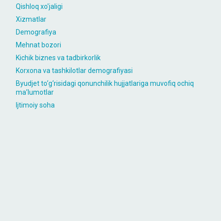
Qishloq xo'jaligi
Xizmatlar
Demografiya
Mehnat bozori
Kichik biznes va tadbirkorlik
Korxona va tashkilotlar demografiyasi
Byudjet to‘g‘risidagi qonunchilik hujjatlariga muvofiq ochiq
maʼlumotlar
Ijtimoiy soha