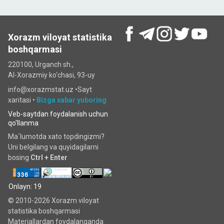
Xorazm viloyat statistika
boshqarmasi
220100, Urganch sh.,
Al-Xorazmiy ko‘chаsi, 93-uy
info@xorazmstat.uz •
Sayt
xaritasi
•
Bizga xabar yuboring
Veb-saytdan foydalanish uchun
qo'llanma
Ma`lumotda xato topdingizmi?
Uni belgilang va quyidagilarni
bosing
Ctrl + Enter
Onlayn: 19
© 2010-2026 Xorazm viloyat
statistika boshqarmasi
Materiallardan foydalanganda