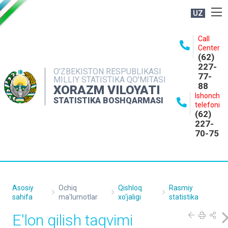
UZ
BOSHQARMA HAQIDA
Call
Center
OCHIQ MA'LUMOTLAR
(62)
227-
NASHRLAR
O'ZBEKISTON RESPUBLIKASI
77-
MILLIY STATISTIKA QO'MITASI
88
INTERAKTIV XIZMATLAR
XORAZM VILOYATI
Ishonch
STATISTIKA BOSHQARMASI
MATBUOT XIZMATI
telefoni
(62)
MUROJAATLAR
227-
70-75
KONTAKTLAR
Asosiy
Ochiq
Qishloq
Rasmiy
sahifa
ma'lumotlar
xo‘jaligi
statistika
E'lon qilish taqvimi