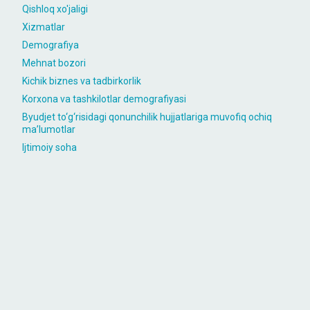
Qishloq xo'jaligi
Xizmatlar
Demografiya
Mehnat bozori
Kichik biznes va tadbirkorlik
Korxona va tashkilotlar demografiyasi
Byudjet to‘g‘risidagi qonunchilik hujjatlariga muvofiq ochiq
maʼlumotlar
Ijtimoiy soha