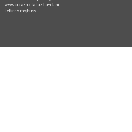
www.xorazmstat.uz havolani
keltirish majburiy.