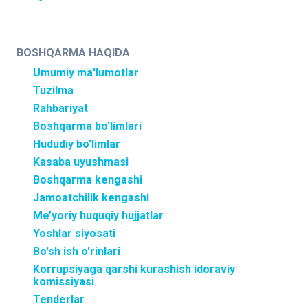
BOSHQARMA HAQIDA
Umumiy ma'lumotlar
Tuzilma
Rahbariyat
Boshqarma bo'limlari
Hududiy bo'limlar
Kasaba uyushmasi
Boshqarma kengashi
Jamoatchilik kengashi
Me’yoriy huquqiy hujjatlar
Yoshlar siyosati
Bo'sh ish o'rinlari
Korrupsiyaga qarshi kurashish idoraviy
komissiyasi
Tenderlar