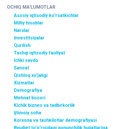
OCHIQ MA'LUMOTLAR
Asosiy iqtisodiy ko‘rsatkichlar
Milliy hisoblar
Narxlar
Investitsiyalar
Qurilish
Tashqi iqtisodiy faoliyat
Ichki savdo
Sanoat
Qishloq xo‘jaligi
Xizmatlar
Demografiya
Mehnat bozori
Kichik biznes va tadbirkorlik
Ijtimoiy soha
Korxona va tashkilotlar demografiyasi
Byudjet to‘g‘risidagi qonunchilik hujjatlariga