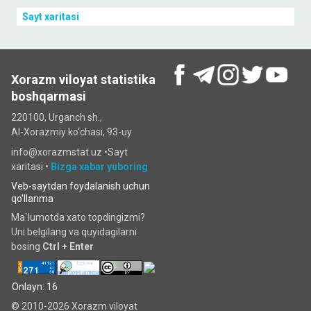
Sayt xaritasi
Xorazm viloyat statistika
boshqarmasi
220100, Urganch sh.,
Al-Xorazmiy ko‘chаsi, 93-uy
info@xorazmstat.uz •
Sayt
xaritasi
•
Bizga xabar yuboring
Veb-saytdan foydalanish uchun
qo'llanma
Ma`lumotda xato topdingizmi?
Uni belgilang va quyidagilarni
bosing
Ctrl + Enter
Onlayn: 16
© 2010-2026 Xorazm viloyat