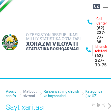
UZ
BOSHQARMA HAQIDA
Call
Center
OCHIQ MA'LUMOTLAR
(62)
227-
NASHRLAR
O'ZBEKISTON RESPUBLIKASI
77-
MILLIY STATISTIKA QO'MITASI
88
INTERAKTIV XIZMATLAR
XORAZM VILOYATI
Ishonch
STATISTIKA BOSHQARMASI
MATBUOT XIZMATI
telefoni
(62)
MUROJAATLAR
227-
70-75
KONTAKTLAR
Asosiy
Matbuot
Rahbariyatning chiqish
Kategoriya
sahifa
xizmati
va bayonotlari
(uz-UZ)
Sayt xaritasi