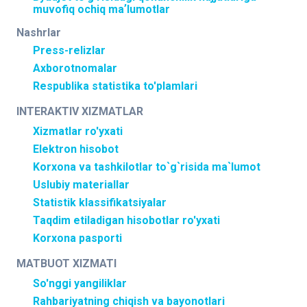
muvofiq ochiq maʼlumotlar
Nashrlar
Press-relizlar
Axborotnomalar
Respublika statistika to'plamlari
INTERAKTIV XIZMATLAR
Xizmatlar ro'yxati
Elektron hisobot
Korxona va tashkilotlar to`g`risida ma`lumot
Uslubiy materiallar
Statistik klassifikatsiyalar
Taqdim etiladigan hisobotlar ro'yxati
Korxona pasporti
MATBUOT XIZMATI
So'nggi yangiliklar
Rahbariyatning chiqish va bayonotlari