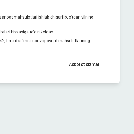
noat mahsulotlari ishlab chiqarilib, o‘tgan yilning
lari hissasiga to‘g‘ri kelgan.
mi 42,1 mlrd so‘mni, nooziq-ovqat mahsulotlarining
Axborot xizmati