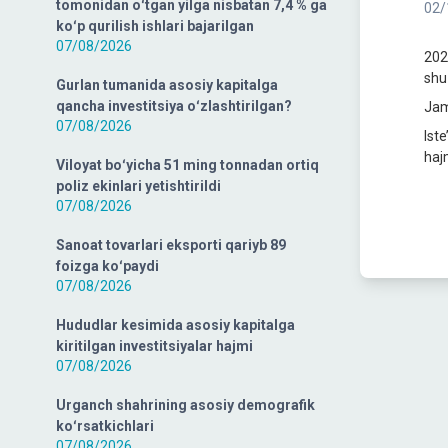
tomonidan oʻtgan yilga nisbatan 7,4 % ga
02/
koʻp qurilish ishlari bajarilgan
07/08/2026
202
shu
Gurlan tumanida asosiy kapitalga
qancha investitsiya oʻzlashtirilgan?
Jam
07/08/2026
Ist
haj
Viloyat boʻyicha 51 ming tonnadan ortiq
poliz ekinlari yetishtirildi
07/08/2026
Sanoat tovarlari eksporti qariyb 89
foizga koʻpaydi
07/08/2026
Hududlar kesimida asosiy kapitalga
kiritilgan investitsiyalar hajmi
07/08/2026
Urganch shahrining asosiy demografik
koʻrsatkichlari
07/08/2026