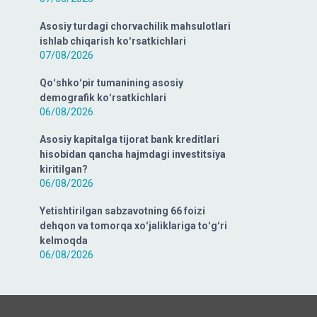
Asosiy turdagi chorvachilik mahsulotlari
ishlab chiqarish koʻrsatkichlari
07/08/2026
Qoʻshkoʻpir tumanining asosiy
demografik koʻrsatkichlari
06/08/2026
Asosiy kapitalga tijorat bank kreditlari
hisobidan qancha hajmdagi investitsiya
kiritilgan?
06/08/2026
Yetishtirilgan sabzavotning 66 foizi
dehqon va tomorqa xoʻjaliklariga toʻgʻri
kelmoqda
06/08/2026