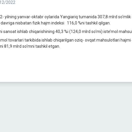
12/2022
2- yilning yanvar-oktabr oylarida Yangiariq tumanida 307,8 mlrd so‘mlik sa
 davriga nisbatan fizik hajm indeksi 116,0 %ni tashkil qilgan.
i sanoat ishlab chiqarishining 40,3 %i (124,0 mlrd so‘mi) iste’mol mahsulot
e’mol tovarlari tarkibida ishlab chiqarilgan oziq- ovqat mahsulotlari haj
mi 81,9 mlrd so‘mni tashkil etgan.