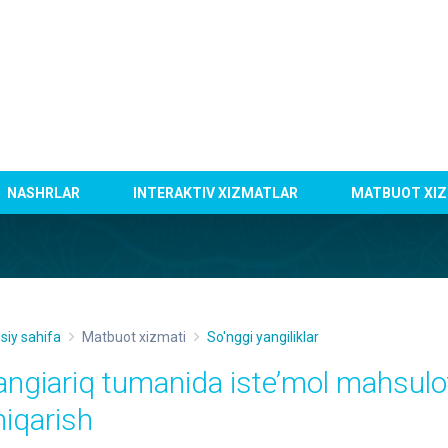
NASHRLAR
INTERAKTIV XIZMATLAR
MATBUOT XIZ
siy sahifa
Matbuot xizmati
So'nggi yangiliklar
angiariq tumanida iste’mol mahsulot
hiqarish