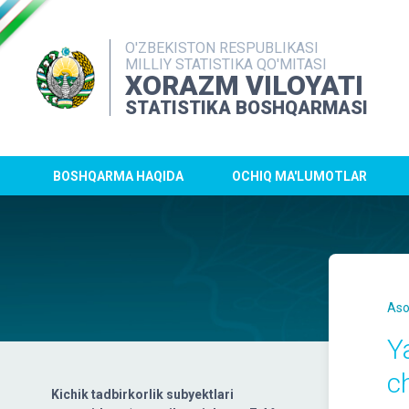
O'ZBEKISTON RESPUBLIKASI
MILLIY STATISTIKA QO'MITASI
XORAZM VILOYATI
STATISTIKA BOSHQARMASI
BOSHQARMA HAQIDA
OCHIQ MA'LUMOTLAR
Aso
Y
c
Kichik tadbirkorlik subyektlari