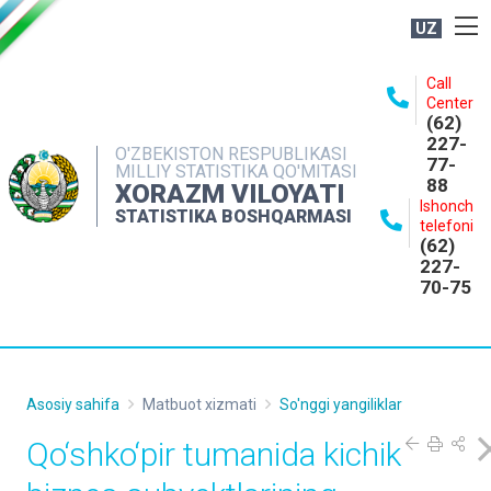
UZ
BOSHQARMA HAQIDA
Call
Center
OCHIQ MA'LUMOTLAR
(62)
227-
NASHRLAR
O'ZBEKISTON RESPUBLIKASI
77-
MILLIY STATISTIKA QO'MITASI
88
INTERAKTIV XIZMATLAR
XORAZM VILOYATI
Ishonch
STATISTIKA BOSHQARMASI
MATBUOT XIZMATI
telefoni
(62)
MUROJAATLAR
227-
70-75
KONTAKTLAR
Asosiy sahifa
Matbuot xizmati
So'nggi yangiliklar
Qo‘shko‘pir tumanida kichik