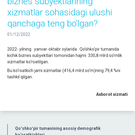
biznes subyektlarining
xizmatlar sohasidagi ulushi
qanchaga teng bo‘lgan?
01/12/2022
2022- yilning yanvar-oktabr oylarida Qo‘shko‘pir tumanida
kichik biznes subyektlari tomonidan hajmi 330,8 mlrd so‘mlik
xizmatlar ko‘rsatilgan.
Bu ko‘rsatkich jami xizmatlar (416,4 mlrd so‘m)ning 79,4 %ni
tashkil qilgan.
Axborot xizmati
Qoʻshkoʻpir tumanining asosiy demografik
koʻrsatkichlari