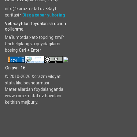
info@xorazmstat.uz •
Sayt
xaritasi
•
Bizga xabar yuboring
Veb-saytdan foydalanish uchun
qo'llanma
Ma`lumotda xato topdingizmi?
Uni belgilang va quyidagilarni
bosing
Ctrl + Enter
Onlayn: 16
© 2010-2026 Xorazm viloyat
statistika boshqarmasi
Materiallardan foydalanganda
www.xorazmstat.uz havolani
keltirish majburiy.