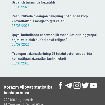
Urganch tumanida kuzatildi
06/08/2026
Respublikada ovlangan baliqning 16 foizdan koʻpi
viloyatimiz hissasiga toʻgʻri keladi
05/08/2026
Qaysi hududlarda chorvachilik mahsulotlarining yuqori
hajmi va oʻsish surʼati qayd etilgan?
05/08/2026
Transport xizmatlarining 75 foizini avtotransportda
koʻrsatilgan xizmatlar tashkil etadi
05/08/2026
Xorazm viloyat statistika
boshqarmasi
220100, Urganch sh.,
Al-Xorazmiy ko‘chаsi, 93-uy