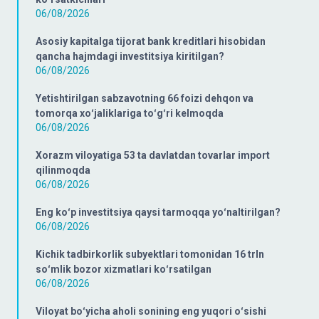
06/08/2026
Asosiy kapitalga tijorat bank kreditlari hisobidan
qancha hajmdagi investitsiya kiritilgan?
06/08/2026
Yetishtirilgan sabzavotning 66 foizi dehqon va
tomorqa xoʻjaliklariga toʻgʻri kelmoqda
06/08/2026
Xorazm viloyatiga 53 ta davlatdan tovarlar import
qilinmoqda
06/08/2026
Eng koʻp investitsiya qaysi tarmoqqa yoʻnaltirilgan?
06/08/2026
Kichik tadbirkorlik subyektlari tomonidan 16 trln
soʻmlik bozor xizmatlari koʻrsatilgan
06/08/2026
Viloyat boʻyicha aholi sonining eng yuqori oʻsishi