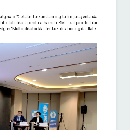
atgina 5 % otalar farzandlarining ta’lim jarayonlarida
lat statistika qo‘mitasi hamda BMT xalqaro bolalar
gan “Multiindikator klaster kuzatuvlarining dastlabki