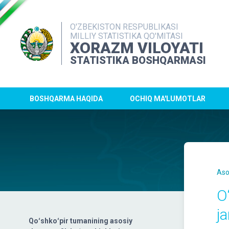
O'ZBEKISTON RESPUBLIKASI
MILLIY STATISTIKA QO'MITASI
XORAZM VILOYATI
STATISTIKA BOSHQARMASI
BOSHQARMA HAQIDA
OCHIQ MA'LUMOTLAR
Aso
O
ja
Qoʻshkoʻpir tumanining asosiy