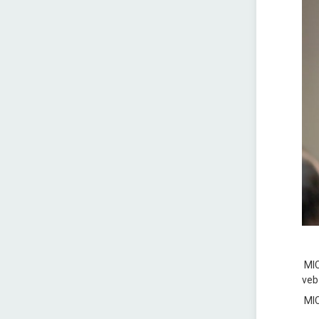
MIC
veb
MIC