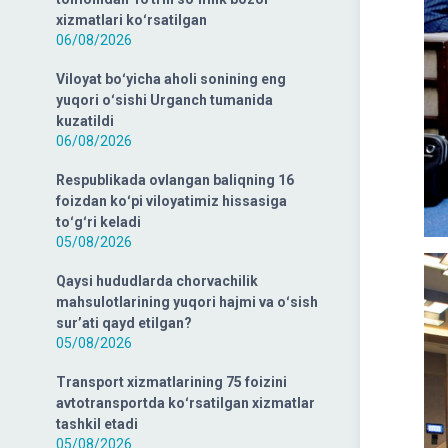
xizmatlari koʻrsatilgan
06/08/2026
Viloyat boʻyicha aholi sonining eng
yuqori oʻsishi Urganch tumanida
kuzatildi
06/08/2026
Respublikada ovlangan baliqning 16
foizdan koʻpi viloyatimiz hissasiga
toʻgʻri keladi
05/08/2026
Qaysi hududlarda chorvachilik
mahsulotlarining yuqori hajmi va oʻsish
surʼati qayd etilgan?
05/08/2026
Transport xizmatlarining 75 foizini
avtotransportda koʻrsatilgan xizmatlar
tashkil etadi
05/08/2026