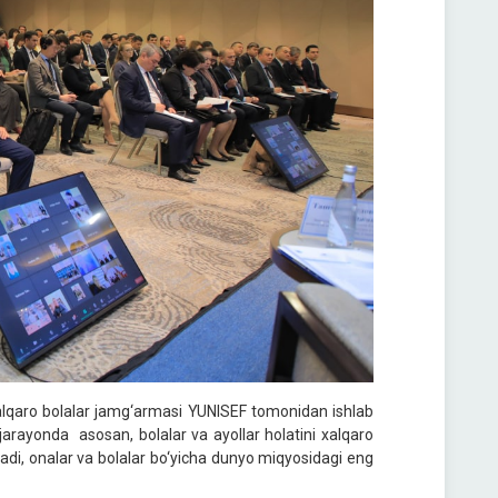
 Xalqaro bolalar jamg‘armasi YUNISEF tomonidan ishlab
 jarayonda asosan, bolalar va ayollar holatini xalqaro
iladi, onalar va bolalar bo‘yicha dunyo miqyosidagi eng