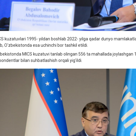
S kuzatuvlari 1995- yildan boshlab 2022- yilga qadar dunyo mamlakatlar
ib, O‘zbekistonda esa uchinchi bor tashkil etildi.
bekistonda MICS kuzatuvi tanlab olingan 556 ta mahallada joylashgan 15 
ondentlar bilan suhbatlashish orqali yig‘ildi.