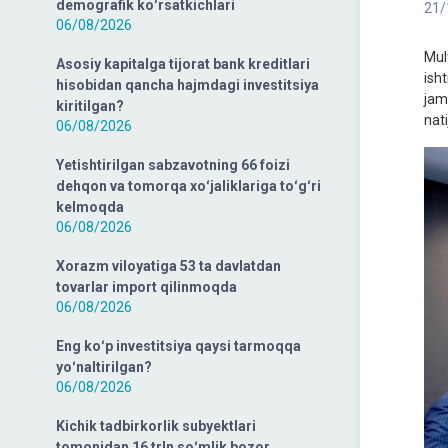
demografik koʻrsatkichlari
21/
06/08/2026
Mul
Asosiy kapitalga tijorat bank kreditlari
ish
hisobidan qancha hajmdagi investitsiya
jam
kiritilgan?
nat
06/08/2026
Yetishtirilgan sabzavotning 66 foizi
dehqon va tomorqa xoʻjaliklariga toʻgʻri
kelmoqda
06/08/2026
Xorazm viloyatiga 53 ta davlatdan
tovarlar import qilinmoqda
06/08/2026
Eng koʻp investitsiya qaysi tarmoqqa
yoʻnaltirilgan?
06/08/2026
Kichik tadbirkorlik subyektlari
tomonidan 16 trln soʻmlik bozor