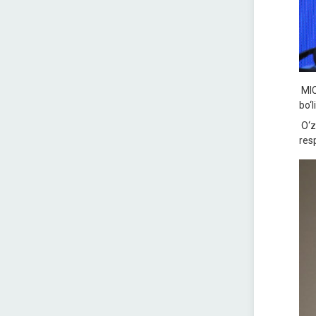
MIC
bo‘l
O‘z
resp