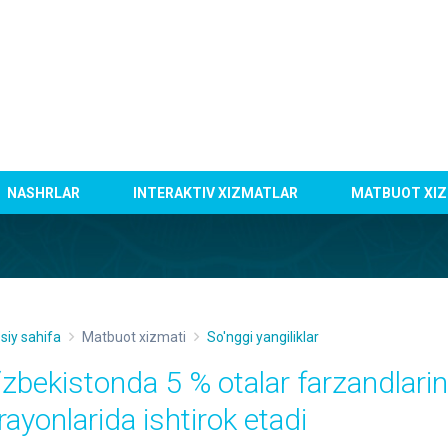
NASHRLAR
INTERAKTIV XIZMATLAR
MATBUOT XIZ
siy sahifa
Matbuot xizmati
So'nggi yangiliklar
‘zbekistonda 5 % otalar farzandlarin
rayonlarida ishtirok etadi