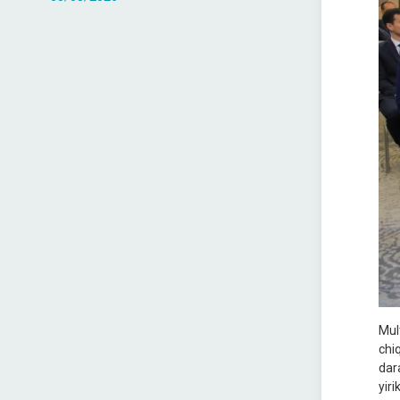
Mul
chi
dar
yir