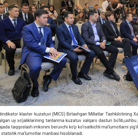
tindikator klaster kuzatuvi (MICS) Birlashgan Millatlar Tashkilotining
qilgan uy xo‘jaliklarining tanlanma kuzatuv xalqaro dasturi bo‘lib,ushbu
ajada taqqoslash imkonini beruvchi ko‘p ko‘rsatkichli ma’lumotlarni yig‘
ik statistik ma’lumotlar manbasi hisoblanadi.