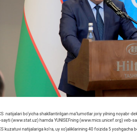
S natijalari bo‘yicha shakllantirilgan ma’lumotlar joriy yilning noyabr-de
-sayti (www.stat.uz) hamda YUNISEFning (www.mics.unicef.org) veb-sayti
S kuzatuvi natijalariga ko‘ra, uy xo‘jaliklarining 40 foizida 5 yoshgacha b