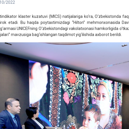
10/2022
tindikator klaster kuzatuvi (MICS) natijalariga ko‘ra, O‘zbekistonda faq
tirok etadi. Bu haqda poytaxtimizdagi “Hilton” mehmonxonasida Dav
g‘armasi UNICEFning O‘zbekistondagi vakolatxonasi hamkorligida o‘tkazil
ijalari” mavzusiga bag‘ishlangan taqdimot yig‘ilishida axborot berildi.