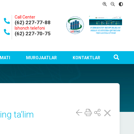
Call Center
(62) 227-77-88
Ishonch telefoni
(62) 227-70-75
MATI
MUROJAATLAR
KONTAKTLAR
ing ta’lim