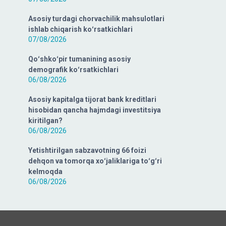
Asosiy turdagi chorvachilik mahsulotlari
ishlab chiqarish koʻrsatkichlari
07/08/2026
Qoʻshkoʻpir tumanining asosiy
demografik koʻrsatkichlari
06/08/2026
Asosiy kapitalga tijorat bank kreditlari
hisobidan qancha hajmdagi investitsiya
kiritilgan?
06/08/2026
Yetishtirilgan sabzavotning 66 foizi
dehqon va tomorqa xoʻjaliklariga toʻgʻri
kelmoqda
06/08/2026