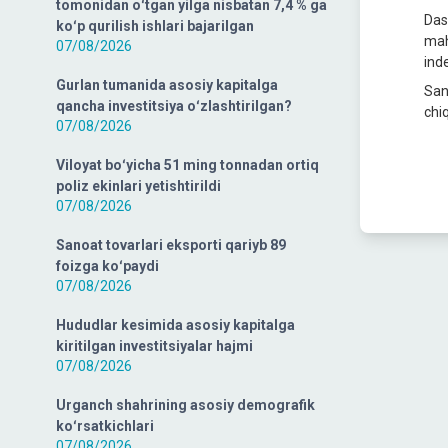
tomonidan oʻtgan yilga nisbatan 7,4 % ga
Das
koʻp qurilish ishlari bajarilgan
mah
07/08/2026
inde
Gurlan tumanida asosiy kapitalga
San
qancha investitsiya oʻzlashtirilgan?
chiq
07/08/2026
Viloyat boʻyicha 51 ming tonnadan ortiq
poliz ekinlari yetishtirildi
07/08/2026
Sanoat tovarlari eksporti qariyb 89
foizga koʻpaydi
07/08/2026
Hududlar kesimida asosiy kapitalga
kiritilgan investitsiyalar hajmi
07/08/2026
Urganch shahrining asosiy demografik
koʻrsatkichlari
07/08/2026