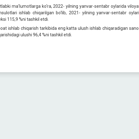
tlabki ma’lumotlarga ko‘ra, 2022- yilning yanvar-sentabr oylarida viloy
sulotlari ishlab chiqarilgan bo‘lib, 2021- yilning yanvar-sentabr oyla
ksi 115,9 %ni tashkil etdi.
oat ishlab chiqarish tarkibida eng katta ulush ishlab chiqaradigan sanoa
arishidagi ulushi 96,4 %ni tashkil etdi.