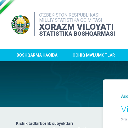
O'ZBEKISTON RESPUBLIKASI
MILLIY STATISTIKA QO'MITASI
XORAZM VILOYATI
STATISTIKA BOSHQARMASI
BOSHQARMA HAQIDA
OCHIQ MA'LUMOTLAR
Aso
V
20/
Kichik tadbirkorlik subyektlari