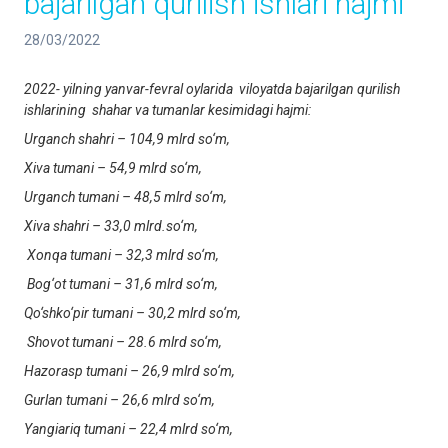
bajarilgan qurilish ishlari hajmi
28/03/2022
2022- yilning yanvar-fevral oylarida viloyatda bajarilgan qurilish
ishlarining shahar va tumanlar kesimidagi hajmi:
Urganch shahri – 104,9 mlrd so‘m,
Xiva tumani – 54,9 mlrd so‘m,
Urganch tumani – 48,5 mlrd so‘m,
Xiva shahri – 33,0 mlrd.so‘m,
Xonqa tumani – 32,3 mlrd so‘m,
Bog‘ot tumani – 31,6 mlrd so‘m,
Qo‘shko‘pir tumani – 30,2 mlrd so‘m,
S
h
ovot tumani – 28.6 mlrd so‘m,
Hazorasp tumani – 26,9 mlrd so‘m,
Gurlan tumani – 26,6 mlrd so‘m,
Y
a
ngiariq tumani – 22,4 mlrd so‘m,