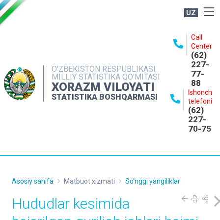
UZ
BOSHQARMA HAQIDA
Call
Center
OCHIQ MA'LUMOTLAR
(62)
227-
NASHRLAR
O'ZBEKISTON RESPUBLIKASI
77-
MILLIY STATISTIKA QO'MITASI
88
INTERAKTIV XIZMATLAR
XORAZM VILOYATI
Ishonch
STATISTIKA BOSHQARMASI
MATBUOT XIZMATI
telefoni
(62)
MUROJAATLAR
227-
70-75
KONTAKTLAR
Asosiy sahifa
Matbuot xizmati
So'nggi yangiliklar
Hududlar kesimida