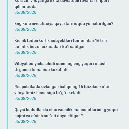
Xorazm viloyatiga 53 ta davlatdan tovarlar import
qilinmoqda
06/08/2026
Eng koʻp investitsiya qaysi tarmoqqa yoʻnaltirilgan?
06/08/2026
Kichik tadbirkorlik subyektlari tomonidan 16 trln
soʻmlik bozor xizmatlari koʻrsatilgan
06/08/2026
Viloyat boʻyicha aholi sonining eng yuqori oʻsishi
Urganch tumanida kuzatildi
06/08/2026
Respublikada ovlangan baliqning 16 foizdan koʻpi
viloyatimiz hissasiga toʻgʻri keladi
05/08/2026
Qaysi hududlarda chorvachilik mahsulotlarining yuqori
hajmi va oʻsish surʼati qayd etilgan?
05/08/2026