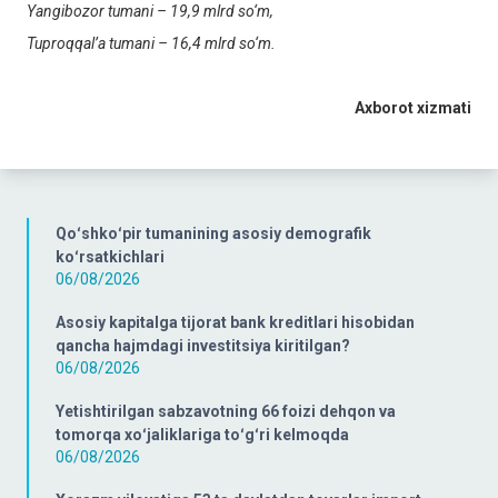
Y
a
ngibozor tumani – 19,9 mlrd so‘m,
Tuproqqal’a tumani – 16,4 mlrd so‘m.
Axborot xizmati
Qoʻshkoʻpir tumanining asosiy demografik
koʻrsatkichlari
06/08/2026
Asosiy kapitalga tijorat bank kreditlari hisobidan
qancha hajmdagi investitsiya kiritilgan?
06/08/2026
Yetishtirilgan sabzavotning 66 foizi dehqon va
tomorqa xoʻjaliklariga toʻgʻri kelmoqda
06/08/2026