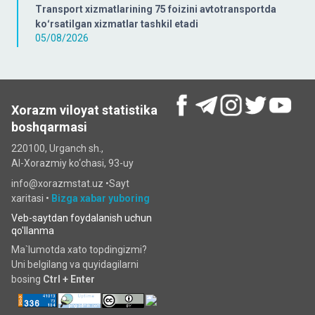
Transport xizmatlarining 75 foizini avtotransportda
koʻrsatilgan xizmatlar tashkil etadi
05/08/2026
Xorazm viloyat statistika
boshqarmasi
220100, Urganch sh.,
Al-Xorazmiy ko‘chаsi, 93-uy
info@xorazmstat.uz •
Sayt
xaritasi
•
Bizga xabar yuboring
Veb-saytdan foydalanish uchun
qo'llanma
Ma`lumotda xato topdingizmi?
Uni belgilang va quyidagilarni
bosing
Ctrl + Enter