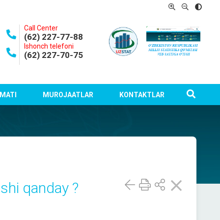
Call Center
(62) 227-77-88
Ishonch telefoni
(62) 227-70-75
MATI
MUROJAATLAR
KONTAKTLAR
ushi qanday ?