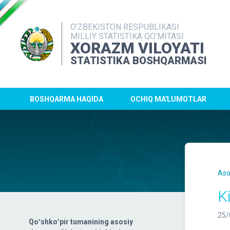
O'ZBEKISTON RESPUBLIKASI
MILLIY STATISTIKA QO'MITASI
XORAZM VILOYATI
STATISTIKA BOSHQARMASI
BOSHQARMA HAQIDA
OCHIQ MA'LUMOTLAR
Aso
K
25/
Qoʻshkoʻpir tumanining asosiy