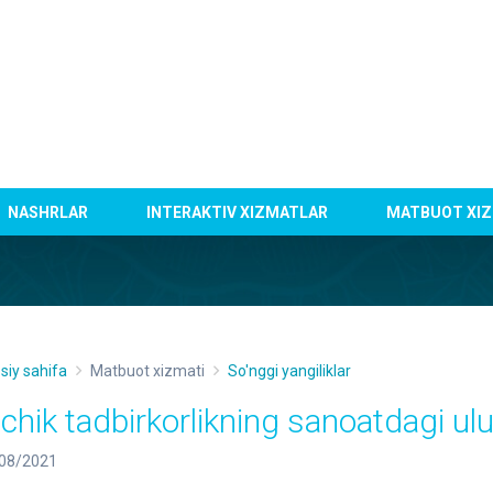
NASHRLAR
INTERAKTIV XIZMATLAR
MATBUOT XIZ
siy sahifa
Matbuot xizmati
So'nggi yangiliklar
ichik tadbirkorlikning sanoatdagi ul
08/2021