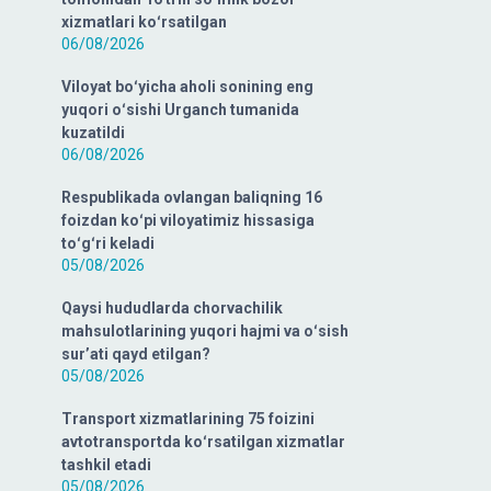
xizmatlari koʻrsatilgan
06/08/2026
Viloyat boʻyicha aholi sonining eng
yuqori oʻsishi Urganch tumanida
kuzatildi
06/08/2026
Respublikada ovlangan baliqning 16
foizdan koʻpi viloyatimiz hissasiga
toʻgʻri keladi
05/08/2026
Qaysi hududlarda chorvachilik
mahsulotlarining yuqori hajmi va oʻsish
surʼati qayd etilgan?
05/08/2026
Transport xizmatlarining 75 foizini
avtotransportda koʻrsatilgan xizmatlar
tashkil etadi
05/08/2026