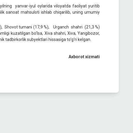
lning yanvar-iyul oylarida viloyatda faoliyat yuritib
lik sanoat mahsuloti ishlab chiqarilib, uning umumiy
%), Shovot tumani (17,9 %), Urganch shahri (21,3 %)
igi kuzatilgan bo‘lsa, Xiva shahri, Xiva, Yangibozor,
 tadbirkorlik subyektlari hissasiga to‘g‘ri kelgan.
Axborot xizmati