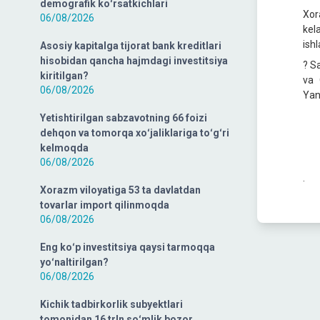
demografik koʻrsatkichlari
Xor
06/08/2026
kel
ishl
Asosiy kapitalga tijorat bank kreditlari
hisobidan qancha hajmdagi investitsiya
? S
kiritilgan?
va 
06/08/2026
Yan
Yetishtirilgan sabzavotning 66 foizi
dehqon va tomorqa xoʻjaliklariga toʻgʻri
kelmoqda
06/08/2026
.
Xorazm viloyatiga 53 ta davlatdan
tovarlar import qilinmoqda
06/08/2026
Eng koʻp investitsiya qaysi tarmoqqa
yoʻnaltirilgan?
06/08/2026
Kichik tadbirkorlik subyektlari
tomonidan 16 trln soʻmlik bozor