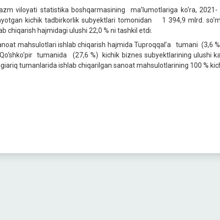
azm viloyati statistika boshqarmasining ma’lumotlariga ko‘ra, 2021- yi
ayotgan kichik tadbirkorlik subyektlari tomonidan 1 394,9 mlrd. so‘m
ab chiqarish hajmidagi ulushi 22,0 % ni tashkil etdi.
anoat mahsulotlari ishlab chiqarish hajmida Tuproqqal’a tumani (3,6 
Qo‘shko‘pir tumanida (27,6 %) kichik biznes subyektlarining ulushi kaml
giariq tumanlarida ishlab chiqarilgan sanoat mahsulotlarining 100 % kichik