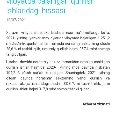
viloyatda bajarilgan qurilish
ishlaridagi hissasi
13/07/2021
Xorazm viloyati statistika boshqarmasi ma’lumotlariga ko‘ra,
2021- yilning yanvar-may oylarida viloyatda bajarilgan 1 251,2
mlrd.so‘mlik qurilish ishlari hajmida norasmiy sektorning ulushi
28,6 % ni tashkil qilib, umumiy qurilish hajmi 357,4 mlrd.so‘mga
teng bo‘lgan.
Hisobot davrida norasmiy sektor tomonidan amalga oshirilgan
qurilish ishlari hajmida 2020- yilning mos davriga nisbatan
104,2 % o‘sish sur’ati kuzatilgan. Shuningdek, 2021- yilning
o‘tgan davrida norasmiy sektorning yangi qurilish va
rekonstruksiya ishlaridagi ulushi 33,8 % ni tashkil etib, jami
qurilish ishlari hajmi 317,8 mlrd.so‘mni tashkil qilgan.
Axborot xizmati