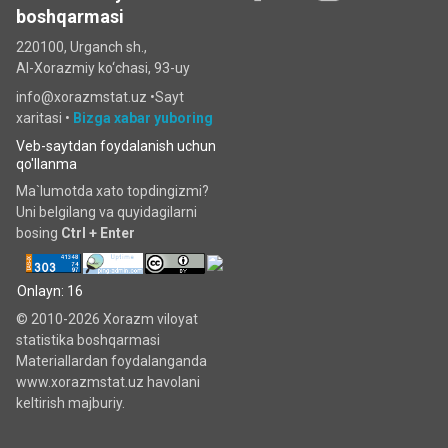
boshqarmasi
220100, Urganch sh.,
Al-Xorazmiy ko‘chаsi, 93-uy
info@xorazmstat.uz •
Sayt
xaritasi
•
Bizga xabar yuboring
Veb-saytdan foydalanish uchun
qo'llanma
Ma`lumotda xato topdingizmi?
Uni belgilang va quyidagilarni
bosing
Ctrl + Enter
Onlayn: 16
© 2010-2026 Xorazm viloyat
statistika boshqarmasi
Materiallardan foydalanganda
www.xorazmstat.uz havolani
keltirish majburiy.