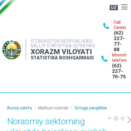
UZ
BOSHQARMA HAQIDA
Call
Center
OCHIQ MA'LUMOTLAR
(62)
227-
NASHRLAR
O'ZBEKISTON RESPUBLIKASI
77-
MILLIY STATISTIKA QO'MITASI
88
INTERAKTIV XIZMATLAR
XORAZM VILOYATI
Ishonch
STATISTIKA BOSHQARMASI
MATBUOT XIZMATI
telefoni
(62)
MUROJAATLAR
227-
70-75
KONTAKTLAR
Asosiy sahifa
Matbuot xizmati
So'nggi yangiliklar
Norasmiy sektorning