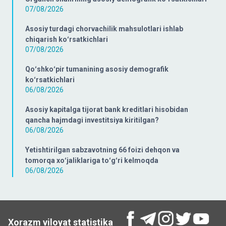
07/08/2026
Asosiy turdagi chorvachilik mahsulotlari ishlab
chiqarish koʻrsatkichlari
07/08/2026
Qoʻshkoʻpir tumanining asosiy demografik
koʻrsatkichlari
06/08/2026
Asosiy kapitalga tijorat bank kreditlari hisobidan
qancha hajmdagi investitsiya kiritilgan?
06/08/2026
Yetishtirilgan sabzavotning 66 foizi dehqon va
tomorqa xoʻjaliklariga toʻgʻri kelmoqda
06/08/2026
Xorazm viloyat statistika