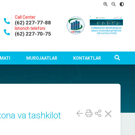
Call Center
(62) 227-77-88
Ishonch telefoni
(62) 227-70-75
MATI
MUROJAATLAR
KONTAKTLAR
xona va tashkilot