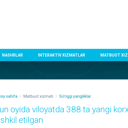
NASHRLAR
INTERAKTIV XIZMATLAR
MATBUOT XIZ
siy sahifa
Matbuot xizmati
So'nggi yangiliklar
yun oyida viloyatda 388 ta yangi kor
shkil etilgan