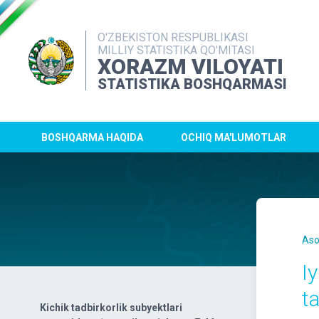
O'ZBEKISTON RESPUBLIKASI
MILLIY STATISTIKA QO'MITASI
XORAZM VILOYATI
STATISTIKA BOSHQARMASI
BOSHQARMA HAQIDA
OCHIQ MA'LUMOTLAR
Aso
I
ta
Kichik tadbirkorlik subyektlari