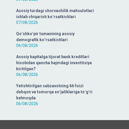
Asosiy turdagi chorvachilik mahsulotlari
ishlab chiqarish koʻrsatkichlari
07/08/2026
Qoʻshkoʻpir tumanining asosiy
demografik koʻrsatkichlari
06/08/2026
Asosiy kapitalga tijorat bank kreditlari
hisobidan qancha hajmdagi investitsiya
kiritilgan?
06/08/2026
Yetishtirilgan sabzavotning 66 foizi
dehqon va tomorqa xoʻjaliklariga toʻgʻri
kelmoqda
06/08/2026