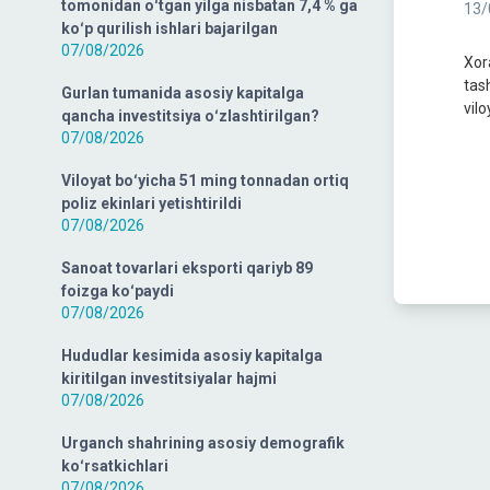
tomonidan oʻtgan yilga nisbatan 7,4 % ga
13/
koʻp qurilish ishlari bajarilgan
07/08/2026
Xor
tas
Gurlan tumanida asosiy kapitalga
vil
qancha investitsiya oʻzlashtirilgan?
07/08/2026
✅ 2
✅ I
Viloyat boʻyicha 51 ming tonnadan ortiq
poliz ekinlari yetishtirildi
07/08/2026
Sanoat tovarlari eksporti qariyb 89
foizga koʻpaydi
07/08/2026
Hududlar kesimida asosiy kapitalga
kiritilgan investitsiyalar hajmi
07/08/2026
Urganch shahrining asosiy demografik
koʻrsatkichlari
07/08/2026