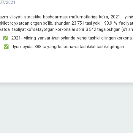
07/2021
azm viloyati statistika boshqarmasi ma’lumotlariga ko‘ra, 2021- yiln
hkilot ro‘yxatdan o‘tgan bo‘lib, shundan 23 751 tasi yoki 93,9 % faoliyat
oyatda faoliyat ko‘rsatayotgan korxonalar soni 3 542 taga oshgan (o‘sish s
021- yilning yanvar-iyun oylarida yangi tashkil qilingan korxona va 
yun oyida 388 ta yangi korxona va tashkilot tashkil qilingan .