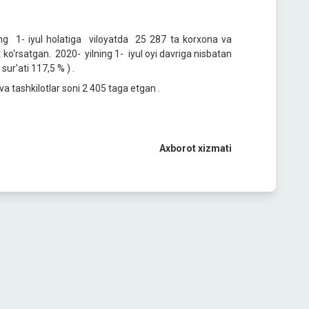
ing 1- iyul holatiga viloyatda 25 287 ta korxona va
 ko‘rsatgan. 2020- yilning 1- iyul oyi davriga nisbatan
ur’ati 117,5 % ) .
tashkilotlar soni 2 405 taga etgan .
Axborot xizmati