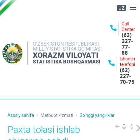
UZ
BOSHQARMA HAQIDA
Call
Center
OCHIQ MA'LUMOTLAR
(62)
227-
NASHRLAR
O'ZBEKISTON RESPUBLIKASI
77-
MILLIY STATISTIKA QO'MITASI
88
INTERAKTIV XIZMATLAR
XORAZM VILOYATI
Ishonch
STATISTIKA BOSHQARMASI
MATBUOT XIZMATI
telefoni
(62)
MUROJAATLAR
227-
70-75
KONTAKTLAR
Asosiy sahifa
Matbuot xizmati
So'nggi yangiliklar
Paxta tolasi ishlab