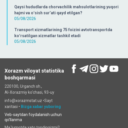
Qaysi hududlarda chorvachilik mahsulotlarining yuqori
hajmi va oʻsish surʼati qayd etilgan?
05/08/2026
Transport xizmatlarining 75 foizini avtotransportda
koʻrsatilgan xizmatlar tashkil etadi
05/08/2026
Xorazm viloyat statistika
boshqarmasi
220100, Urganch sh.,
Al-Xorazmiy ko‘chаsi, 93-uy
info@xorazmstat.uz •
Sayt
xaritasi
•
Bizga xabar yuboring
Veb-saytdan foydalanish uchun
qo'llanma
Ma`lumotda xato topdingizmi?