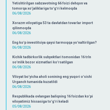
Yetishtirilgan sabzavotning 66 foizi dehqon va
tomorqa xoʻjaliklariga toʻgʻri kelmoqda
06/08/2026
Xorazm viloyatiga 53 ta davlatdan tovarlar import
qilinmoqda
06/08/2026
Eng koʻp investitsiya qaysi tarmoqqa yoʻnaltirilgan?
06/08/2026
Kichik tadbirkorlik subyektlari tomonidan 16 trln
soʻmlik bozor xizmatlari koʻrsatilgan
06/08/2026
Viloyat boʻyicha aholi sonining eng yuqori oʻsishi
Urganch tumanida kuzatildi
06/08/2026
Respublikada ovlangan baliqning 16 foizdan koʻpi
viloyatimiz hissasiga toʻgʻri keladi
05/08/2026