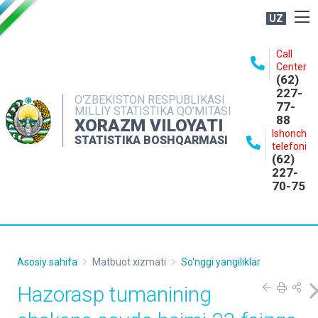
UZ
BOSHQARMA HAQIDA
Call
Center
OCHIQ MA'LUMOTLAR
(62)
227-
NASHRLAR
O'ZBEKISTON RESPUBLIKASI
77-
MILLIY STATISTIKA QO'MITASI
88
INTERAKTIV XIZMATLAR
XORAZM VILOYATI
Ishonch
STATISTIKA BOSHQARMASI
MATBUOT XIZMATI
telefoni
(62)
MUROJAATLAR
227-
70-75
KONTAKTLAR
Asosiy sahifa
Matbuot xizmati
So'nggi yangiliklar
Hazorasp tumanining