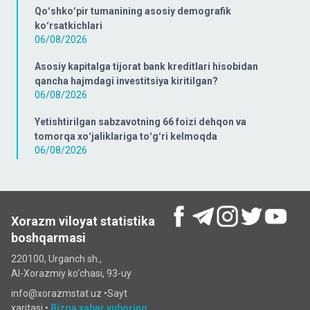
Qoʻshkoʻpir tumanining asosiy demografik
koʻrsatkichlari
06/08/2026
Asosiy kapitalga tijorat bank kreditlari hisobidan
qancha hajmdagi investitsiya kiritilgan?
06/08/2026
Yetishtirilgan sabzavotning 66 foizi dehqon va
tomorqa xoʻjaliklariga toʻgʻri kelmoqda
06/08/2026
Xorazm viloyat statistika
boshqarmasi
220100, Urganch sh.,
Al-Xorazmiy ko‘chаsi, 93-uy
info@xorazmstat.uz •
Sayt
xaritasi
•
Bizga xabar yuboring