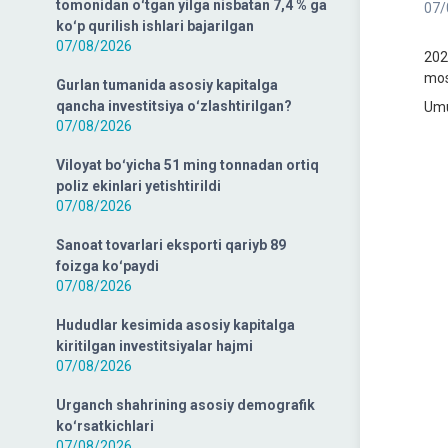
tomonidan oʻtgan yilga nisbatan 7,4 % ga
07/
koʻp qurilish ishlari bajarilgan
07/08/2026
202
mos
Gurlan tumanida asosiy kapitalga
qancha investitsiya oʻzlashtirilgan?
Umu
07/08/2026
Viloyat boʻyicha 51 ming tonnadan ortiq
poliz ekinlari yetishtirildi
07/08/2026
Sanoat tovarlari eksporti qariyb 89
foizga koʻpaydi
07/08/2026
Hududlar kesimida asosiy kapitalga
kiritilgan investitsiyalar hajmi
07/08/2026
Urganch shahrining asosiy demografik
koʻrsatkichlari
07/08/2026