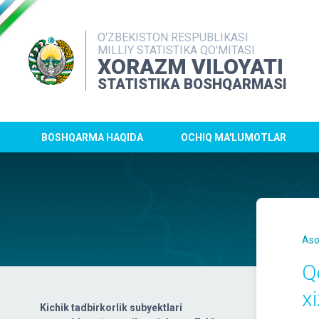
O'ZBEKISTON RESPUBLIKASI
MILLIY STATISTIKA QO'MITASI
XORAZM VILOYATI
STATISTIKA BOSHQARMASI
BOSHQARMA HAQIDA
OCHIQ MA'LUMOTLAR
Aso
Q
x
Kichik tadbirkorlik subyektlari