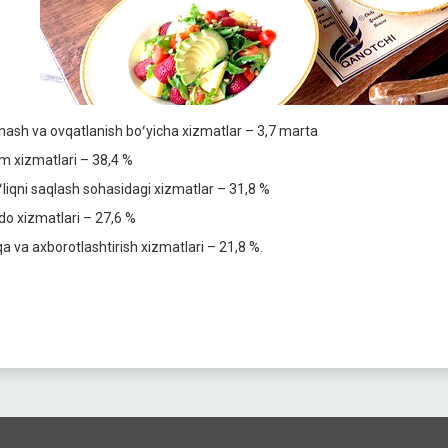
hash va ovqatlanish boʻyicha xizmatlar – 3,7 marta
lim xizmatlari – 38,4 %
ʻliqni saqlash sohasidagi xizmatlar – 31,8 %
do xizmatlari – 27,6 %
qa va axborotlashtirish xizmatlari – 21,8 %.