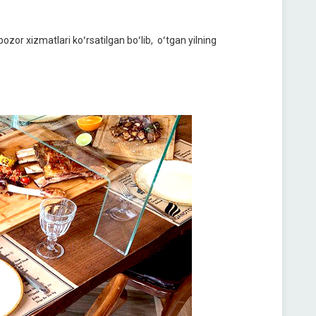
zor xizmatlari koʻrsatilgan boʻlib, oʻtgan yilning