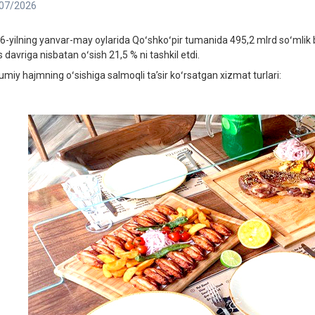
07/2026
6-yilning yanvar-may oylarida Qoʻshkoʻpir tumanida 495,2 mlrd soʻmlik bo
 davriga nisbatan oʻsish 21,5 % ni tashkil etdi.
miy hajmning oʻsishiga salmoqli taʼsir koʻrsatgan xizmat turlari: