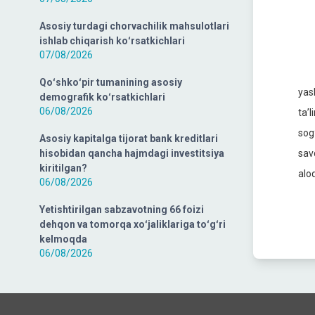
Asosiy turdagi chorvachilik mahsulotlari
ishlab chiqarish koʻrsatkichlari
07/08/2026
Qoʻshkoʻpir tumanining asosiy
yas
demografik koʻrsatkichlari
06/08/2026
taʼ
sog
Asosiy kapitalga tijorat bank kreditlari
hisobidan qancha hajmdagi investitsiya
sav
kiritilgan?
alo
06/08/2026
Yetishtirilgan sabzavotning 66 foizi
dehqon va tomorqa xoʻjaliklariga toʻgʻri
kelmoqda
06/08/2026