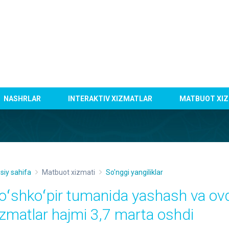
NASHRLAR
INTERAKTIV XIZMATLAR
MATBUOT XIZ
siy sahifa
Matbuot xizmati
So'nggi yangiliklar
oʻshkoʻpir tumanida yashash va ovq
izmatlar hajmi 3,7 marta oshdi