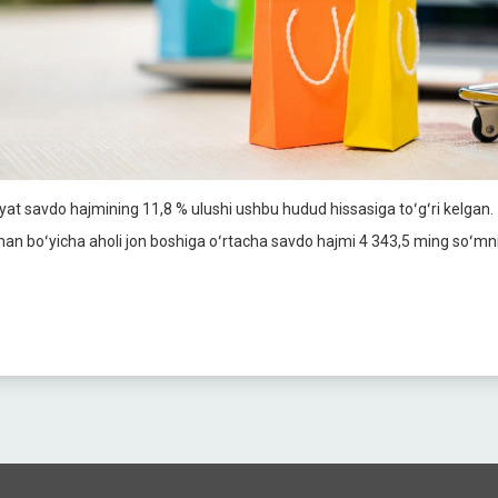
oyat savdo hajmining 11,8 % ulushi ushbu hudud hissasiga toʻgʻri kelgan.
an boʻyicha aholi jon boshiga oʻrtacha savdo hajmi 4 343,5 ming soʻmni t