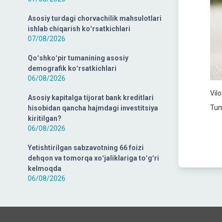
Asosiy turdagi chorvachilik mahsulotlari
ishlab chiqarish koʻrsatkichlari
07/08/2026
Qoʻshkoʻpir tumanining asosiy
demografik koʻrsatkichlari
06/08/2026
Vil
Asosiy kapitalga tijorat bank kreditlari
Tum
hisobidan qancha hajmdagi investitsiya
kiritilgan?
06/08/2026
Yetishtirilgan sabzavotning 66 foizi
dehqon va tomorqa xoʻjaliklariga toʻgʻri
kelmoqda
06/08/2026