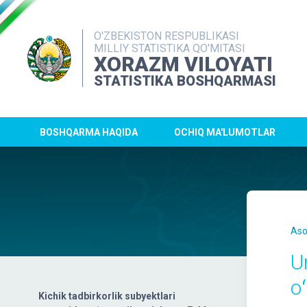
O'ZBEKISTON RESPUBLIKASI
MILLIY STATISTIKA QO'MITASI
XORAZM VILOYATI
STATISTIKA BOSHQARMASI
BOSHQARMA HAQIDA
OCHIQ MA'LUMOTLAR
Aso
U
o
Kichik tadbirkorlik subyektlari