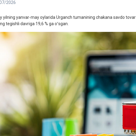
07/2026
iy yilning yanvar-may oylarida Urganch tumanining chakana savdo tovar 
ing tegishli davriga 19,6 % ga oʻsgan.