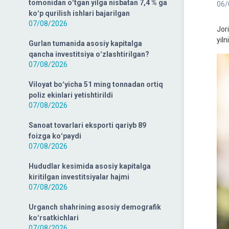
tomonidan oʻtgan yilga nisbatan 7,4 % ga
06/
koʻp qurilish ishlari bajarilgan
07/08/2026
Jor
yiln
Gurlan tumanida asosiy kapitalga
qancha investitsiya oʻzlashtirilgan?
07/08/2026
Viloyat boʻyicha 51 ming tonnadan ortiq
poliz ekinlari yetishtirildi
07/08/2026
Sanoat tovarlari eksporti qariyb 89
foizga koʻpaydi
07/08/2026
Hududlar kesimida asosiy kapitalga
kiritilgan investitsiyalar hajmi
07/08/2026
Urganch shahrining asosiy demografik
koʻrsatkichlari
07/08/2026