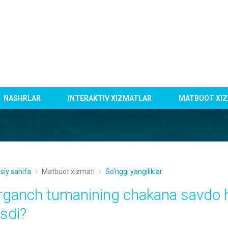
NASHRLAR
INTERAKTIV XIZMATLAR
MATBUOT XIZ
siy sahifa
Matbuot xizmati
So'nggi yangiliklar
rganch tumanining chakana savdo 
ʻsdi?