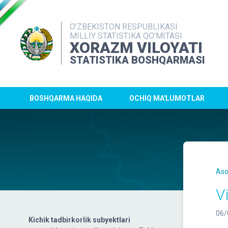
O'ZBEKISTON RESPUBLIKASI
MILLIY STATISTIKA QO'MITASI
XORAZM VILOYATI
STATISTIKA BOSHQARMASI
BOSHQARMA HAQIDA
OCHIQ MA'LUMOTLAR
Aso
V
06/
Kichik tadbirkorlik subyektlari