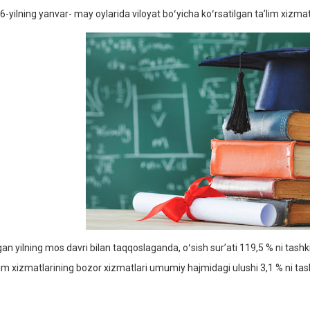
6-yilning yanvar- may oylarida viloyat boʻyicha koʻrsatilgan taʼlim xizma
an yilning mos davri bilan taqqoslaganda, oʻsish surʼati 119,5 % ni tashkil
lim xizmatlarining bozor xizmatlari umumiy hajmidagi ulushi 3,1 % ni tashk