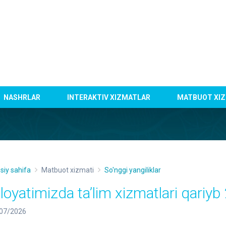
NASHRLAR
INTERAKTIV XIZMATLAR
MATBUOT XIZ
siy sahifa
Matbuot xizmati
So'nggi yangiliklar
iloyatimizda taʼlim xizmatlari qariyb
07/2026