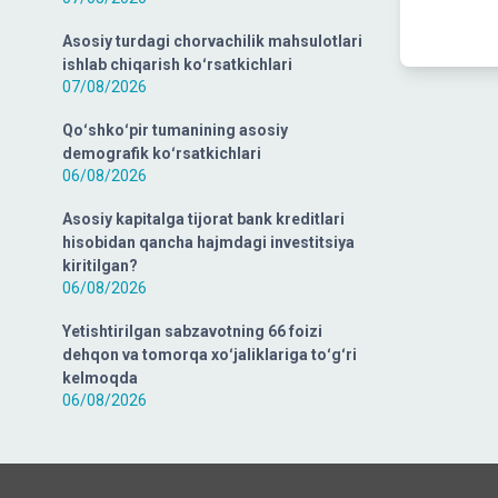
Asosiy turdagi chorvachilik mahsulotlari
ishlab chiqarish koʻrsatkichlari
07/08/2026
Qoʻshkoʻpir tumanining asosiy
demografik koʻrsatkichlari
06/08/2026
Asosiy kapitalga tijorat bank kreditlari
hisobidan qancha hajmdagi investitsiya
kiritilgan?
06/08/2026
Yetishtirilgan sabzavotning 66 foizi
dehqon va tomorqa xoʻjaliklariga toʻgʻri
kelmoqda
06/08/2026