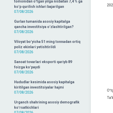
tomonidan oʻtgan yilga nisbatan 7,4 % ga
202
koʻp qurilish ishlari bajarilgan
07/08/2026
Gurlan tumanida asosiy kapitalga
qancha investitsiya oʻzlashtirilgan?
07/08/2026
Viloyat boʻyicha 51 ming tonnadan ortiq
poliz ekinlari yetishtirildi
07/08/2026
Sanoat tovarlari eksporti qariyb 89
foizga koʻpaydi
07/08/2026
Hududlar kesimida asosiy kapitalga
kiritilgan investitsiyalar hajmi
Oʻtg
07/08/2026
Taʼ
Urganch shahrining asosiy demografik
koʻrsatkichlari
07/08/2026