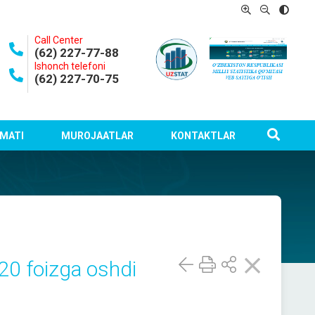
Call Center
(62) 227-77-88
Ishonch telefoni
(62) 227-70-75
MATI
MUROJAATLAR
KONTAKTLAR
 20 foizga oshdi