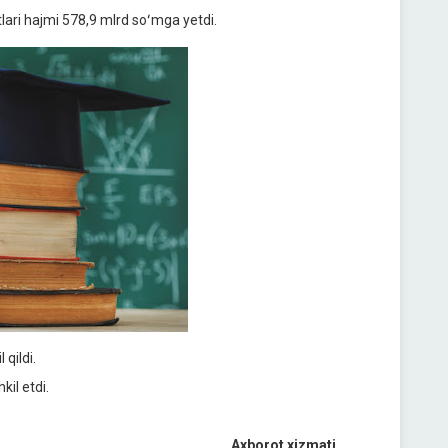
tlari hajmi 578,9 mlrd soʻmga yetdi.
 qildi.
il etdi.
Axborot xizmati