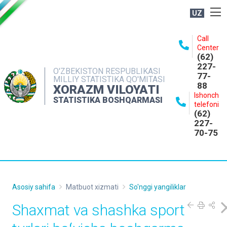
UZ
BOSHQARMA HAQIDA
Call
Center
OCHIQ MA'LUMOTLAR
(62)
227-
NASHRLAR
O'ZBEKISTON RESPUBLIKASI
77-
MILLIY STATISTIKA QO'MITASI
88
INTERAKTIV XIZMATLAR
XORAZM VILOYATI
Ishonch
STATISTIKA BOSHQARMASI
MATBUOT XIZMATI
telefoni
(62)
MUROJAATLAR
227-
70-75
KONTAKTLAR
Asosiy sahifa
Matbuot xizmati
So'nggi yangiliklar
Shaxmat va shashka sport