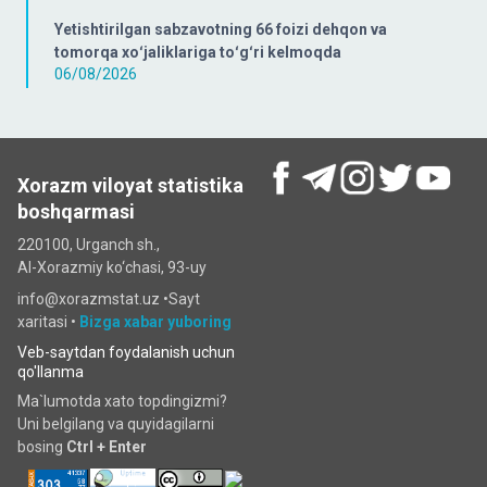
Yetishtirilgan sabzavotning 66 foizi dehqon va
tomorqa xoʻjaliklariga toʻgʻri kelmoqda
06/08/2026
Xorazm viloyat statistika
boshqarmasi
220100, Urganch sh.,
Al-Xorazmiy ko‘chаsi, 93-uy
info@xorazmstat.uz •
Sayt
xaritasi
•
Bizga xabar yuboring
Veb-saytdan foydalanish uchun
qo'llanma
Ma`lumotda xato topdingizmi?
Uni belgilang va quyidagilarni
bosing
Ctrl + Enter