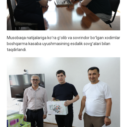
Musobaqa natijalariga koʻra gʻolib va sovrindor boʻlgan xodimlar
boshqarma kasaba uyushmasining esdalik sovgʻalari bilan
taqdirlandi.