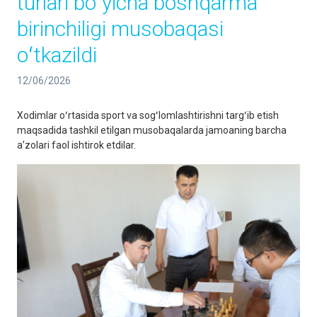
turlari boʻyicha boshqarma
birinchiligi musobaqasi
oʻtkazildi
12/06/2026
Xodimlar oʻrtasida sport va sogʻlomlashtirishni targʻib etish
maqsadida tashkil etilgan musobaqalarda jamoaning barcha
aʼzolari faol ishtirok etdilar.