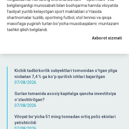
belgilanganligi munosabati bilan boshqarma hamda viloyatda
faoliyat yuritib kelayotgan sport maktablari oʻrtasida
shartnomalar tuzilib, sportning futbol, stol tennisi va qisqa
masofaga yugirish turlari boʻyicha musobaqalarni muntazam
tashkil qilish belgilandi.
Axborot xizmati
Kichik tadbirkorlik subyektlari tomonidan oʻtgan yilga
nisbatan 7,4 % ga koʻp qurilish ishlari bajarilgan
07/08/2026
Gurlan tumanida asosiy kapitalga qancha investitsiya
oʻzlashtirilgan?
07/08/2026
Viloyat boʻyicha 51 ming tonnadan ortiq poliz ekinlari
yetishtirildi
07/08/2026