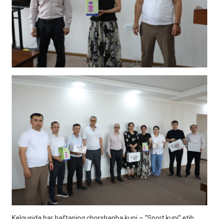
Kelgusida har haftaning chorshanba kuni – “Sport kuni” etib